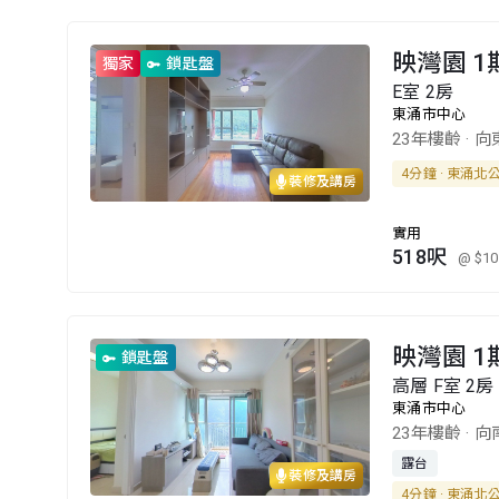
映灣園 1
獨家
鎖匙盤
E室 2房
東涌市中心
23年樓齡
·
向
4分鐘 · 東涌北
裝修及講房
實用
518呎
@ $10
映灣園 1
鎖匙盤
高層 F室 2房
東涌市中心
23年樓齡
·
向
露台
裝修及講房
4分鐘 · 東涌北