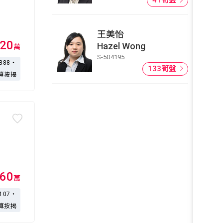
王美怡
20
Hazel Wong
萬
S-504195
,888・
133筍盤
算按揭
60
萬
,107・
算按揭