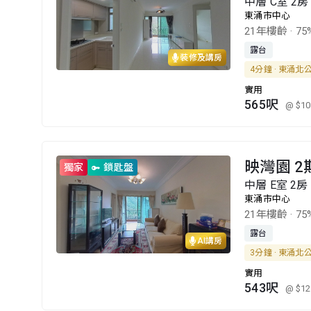
中層 C室 2房
東涌市中心
21年樓齡
·
75
露台
裝修及講房
4分鐘 · 東涌北
實用
565呎
@ $10
映灣園 2
獨家
鎖匙盤
中層 E室 2房
東涌市中心
21年樓齡
·
75
露台
AI講房
3分鐘 · 東涌北
實用
543呎
@ $12