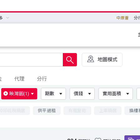
多
中原薈
分
地圖模式
位
代理
分行
映灣園
(1)
期數
價錢
實用面積
00印花稅精選
供平過租
有寵屋苑
上車精選
換樓