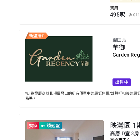
實用
495呎
@ $11
錦田北
芊御
Garden Re
出售中
*此為發展商就此項目發出的所有價單中的最低售價/計算折扣後的最低售
為準。
映灣園 1
獨家
鎖匙盤
高層 D室 3房
東涌市中心