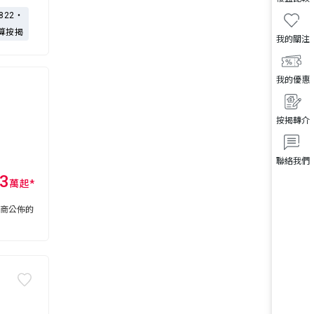
,822・
算按揭
我的關注
我的優惠
按揭轉介
聯絡我們
3
萬
起
*
展商公佈的