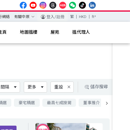
行網絡
有關中原
登入/註冊
繁
HKD
ft²
主頁
地圖搵樓
屋苑
搵代理人
儲存搜尋
間隔
更多
重設
精選
豪宅精選
最高七成按揭
董事推介
九成按揭