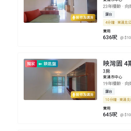
23年樓齡
·
向
露台
裝修及講房
4分鐘 · 東涌北
實用
636呎
@ $10
映灣園 4
獨家
鎖匙盤
3房
東涌市中心
19年樓齡
·
向
露台
裝修及講房
10分鐘 · 東涌
實用
645呎
@ $10