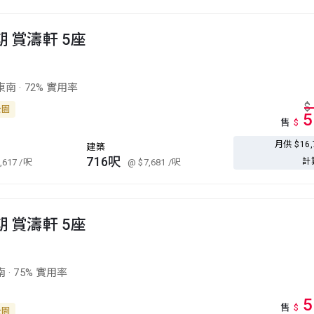
期 賞濤軒 5座
東南
·
72% 實用率
$
公園
5
售
$
月供 $16
建築
716呎
計
,617
/呎
@ $7,681
/呎
期 賞濤軒 5座
南
·
75% 實用率
5
售
$
公園