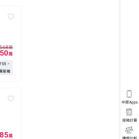
568
萬
50
萬
,755・
算按揭
中原Apps
按揭計算
85
萬
樓盤比較