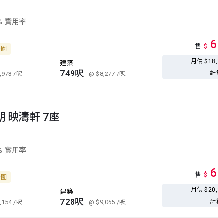
% 實用率
6
售
$
公園
月供 $18
建築
749呎
計
,973
/呎
@ $8,277
/呎
期 映濤軒 7座
% 實用率
6
售
$
公園
月供 $20
建築
728呎
計
,154
/呎
@ $9,065
/呎