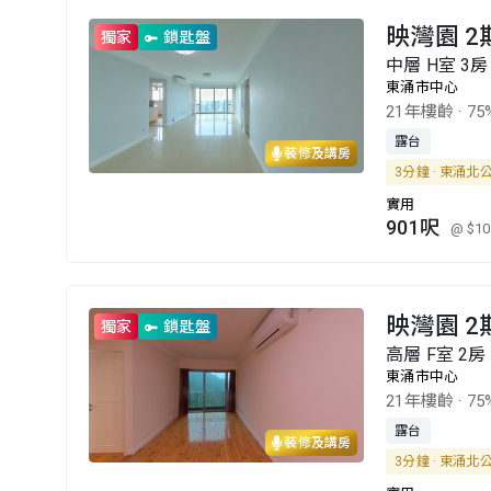
映灣園 2
獨家
鎖匙盤
中層 H室 3房
東涌市中心
21年樓齡
·
75
露台
裝修及講房
3分鐘 · 東涌北
實用
901呎
@ $10
映灣園 2
獨家
鎖匙盤
高層 F室 2房
東涌市中心
21年樓齡
·
75
露台
裝修及講房
3分鐘 · 東涌北