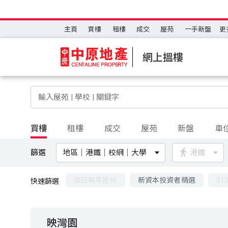
主頁
買樓
租樓
成交
屋苑
一手新盤
更
網上搵樓
買樓
租樓
成交
屋苑
新盤
車
篩選
地區｜港鐵｜校網｜大學
港鐵
高回報率屋苑
新資本投資者精選
$1
快速篩選
映灣園