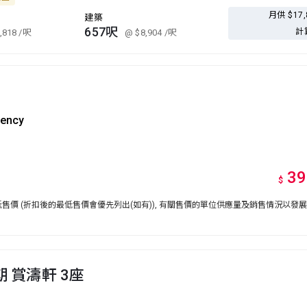
月供 $17
建築
657呎
計
,818
/呎
@ $8,904
/呎
gency
39
$
價 (折扣後的最低售價會優先列出(如有)), 有關售價的單位供應量及銷售情況以發
期 賞濤軒 3座