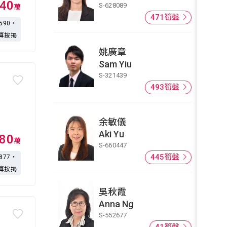
40
S-628089
萬
471筍盤
,590・
算按揭
姚廣章
Sam Yiu
S-321439
493筍盤
余敏儀
Aki Yu
180
萬
S-660447
445筍盤
,877・
算按揭
吳秋霞
Anna Ng
S-552677
41筍盤