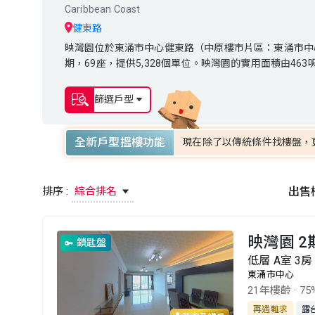
Caribbean Coast
健東路
映灣園位於東涌市中心健東路（中原樓市片區：東涌市中心）。發
映灣園位於東涌市中心健東路（中原樓市片區：東涌市中心）
期，69座，提供5,328個單位。映灣園的實用面積由46
期，69座，提供5,328個單位。映灣園的實用面積由46
篩選戶型
全新戶型搵樓功能
現在除了以傳統條件找樓盤，
排序 :
綜合排名
出售
映灣園 2
鎖匙盤
低層 A室 3房 
東涌市中心
21年樓齡
·
75
再遇難求
露