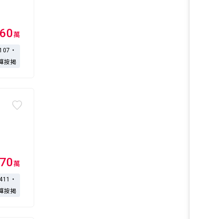
60
萬
,107・
算按揭
70
萬
,411・
算按揭