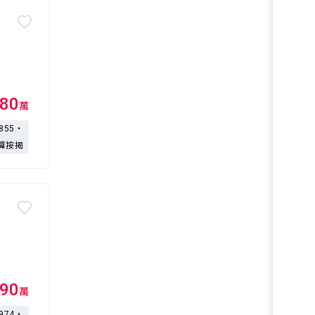
80
萬
,855・
算按揭
90
萬
,974・