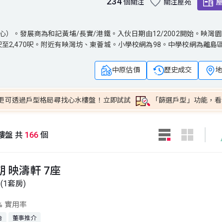
234
個關注
關注屋苑
展商為和記黃埔/長實/港鐵。入伙日期由12/2002開始。映灣園共有
。發展商為和記黃埔/長實/港鐵。入伙日期由12/2002開始。映灣園
3呎至2,470呎。附近有映灣坊、東薈城。小學校網為98。中學校網為離島
3呎至2,470呎。附近有映灣坊、東薈城。小學校網為98。中學校網為離島
中原估價
歷史成交
更可透過戶型格局尋找心水樓盤！立即試試
「篩選戶型」功能，看
樓盤 共
166
個
期 映濤軒 7座
(1套房)
% 實用率
台
董事推介