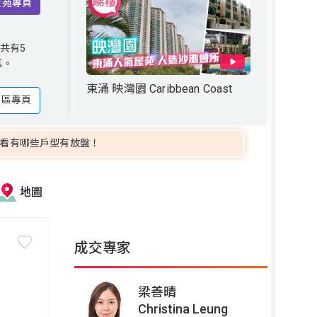
屋苑專頁
5
共有5
區。
區。
東涌 映灣園 Caribbean Coast
地區專頁
看有哪些戶型有放盤！
地圖
成交專家
梁善晴
Christina Leung