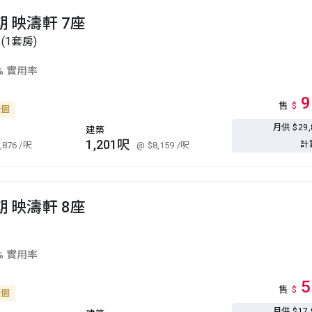
期 映濤軒 7座
 (1套房)
% 實用率
9
售
$
公園
月供 $29
建築
1,201呎
計
,876
/呎
@ $8,159
/呎
期 映濤軒 8座
% 實用率
5
售
$
公園
月供 $17