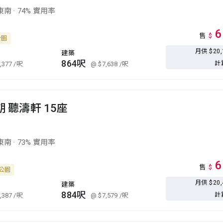
東南
·
74% 實用率
6
售
$
公園
月供 $20
建築
864呎
計
,377
/呎
@ $7,638
/呎
期 聽濤軒 15座
東南
·
73% 實用率
6
售
$
北公園
月供 $20
建築
884呎
計
,387
/呎
@ $7,579
/呎