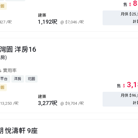
8
售
$
公園
月供 $25
建築
1,192呎
計
427
/呎
@ $7,046
/呎
灣園 洋房16
套房)
% 實用率
平台
洋房
花園
3,
售
$
公園
月供 $96
建築
3,277呎
計
13,250
/呎
@ $9,704
/呎
期 悅濤軒 9座