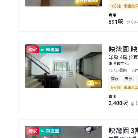
裝修及講房
3分鐘 · 東涌北
實用
891呎
@ $9,
映灣園 映
獨家
鎖匙盤
洋房 4房 (2
東涌市中心
15年樓齡
·
73
露台
天台
VR
6分鐘 · 東涌北
實用
2,400呎
@ $
映灣園 3
獨家
鎖匙盤