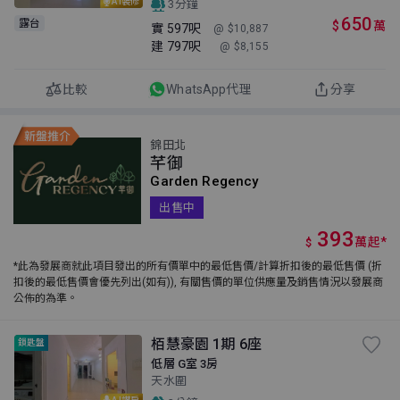
AI裝修
3分鐘
650
露台
$
萬
實
597呎
@ $10,887
建
797呎
@ $8,155
比較
WhatsApp代理
分享
錦田北
芊御
Garden Regency
出售中
393
萬
起
*
$
*此為發展商就此項目發出的所有價單中的最低售價/計算折扣後的最低售價 (折
扣後的最低售價會優先列出(如有)), 有關售價的單位供應量及銷售情況以發展商
公佈的為準。
栢慧豪園 1期 6座
鎖匙盤
低層 G室 3房
天水圍
AI講房