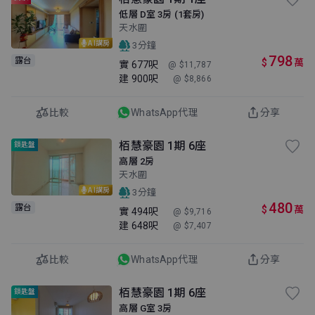
低層 D室 3房 (1套房)
天水圍
AI講房
3分鐘
798
露台
$
萬
實
677呎
@ $11,787
建
900呎
@ $8,866
比較
WhatsApp代理
分享
栢慧豪園 1期 6座
鎖匙盤
高層 2房
天水圍
AI講房
3分鐘
480
露台
$
萬
實
494呎
@ $9,716
建
648呎
@ $7,407
比較
WhatsApp代理
分享
栢慧豪園 1期 6座
鎖匙盤
高層 G室 3房