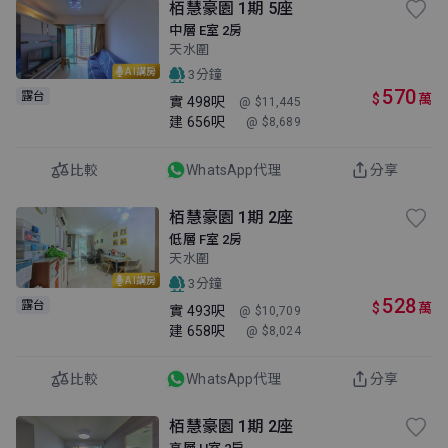
栢慧豪園 1期 5座
中層 E室 2房
天水圍
AI講房
3分鐘
570
露台
$
萬
實
498呎
@ $11,445
建
656呎
@ $8,689
比較
WhatsApp代理
分享
栢慧豪園 1期 2座
低層 F室 2房
天水圍
AI講房
3分鐘
528
露台
$
萬
實
493呎
@ $10,709
建
658呎
@ $8,024
比較
WhatsApp代理
分享
栢慧豪園 1期 2座