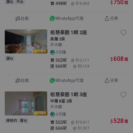
750
露台
天台
$
萬
實
498呎
@ $15,060
比較
WhatsApp代理
分享
栢慧豪園 1期 2座
高層 2房
天水圍
AI講房
3分鐘
608
露台
$
萬
實
502呎
@ $12,111
建
666呎
@ $9,129
比較
WhatsApp代理
分享
栢慧豪園 1期 3座
中層 B室 2房
天水圍
AI講房
3分鐘
528
連租約
露台
$
萬
實
502呎
@ $10,517
建
666呎
@ $7,927