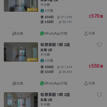
高層 H室 2房
天水圍
AI講房
3分鐘
570
$
萬
實
494呎
@ $11,538
建
648呎
@ $8,796
比較
WhatsApp代理
分享
栢慧豪園 1期 2座
高層 2房
天水圍
AI講房
3分鐘
550
$
萬
實
498呎
@ $11,044
建
656呎
@ $8,384
比較
WhatsApp代理
分享
栢慧豪園 1期 2座
高層 2房
天水圍