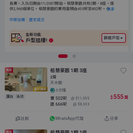
長實。入伙日期由11/2007開始。栢慧豪園共有2期，8座，提供
長實。入伙日期由11/2007開始。栢慧豪園共有2期，8座，提
2,960個單位。栢慧豪園的實用面積由455呎至832呎。小學校網為
供2,960個單位。栢慧豪園的實用面積由455呎至832呎。小學
更多
72。中學校網為元朗區。
校網為72。中學校網為元朗區。
中原估價
歷史成交
全新功能
篩選戶型
戶型搵樓!
i
栢慧豪園 1期 3座
獨家
2房
天水圍
AI講房
3分鐘
555
露台
泳池
$
萬
實
502呎
@ $11,055
建
666呎
@ $8,333
比較
WhatsApp代理
分享
栢慧豪園 1期 1座
獨家