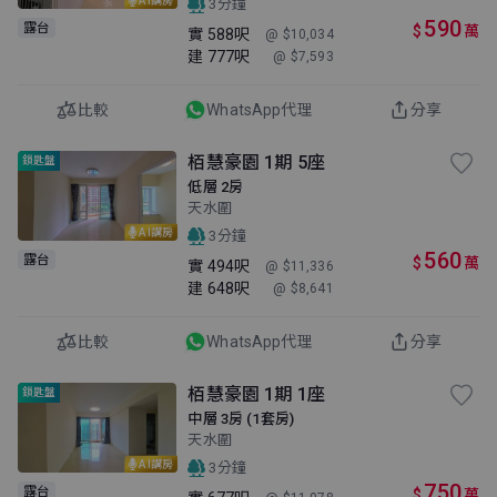
3分鐘
590
露台
$
萬
實
588呎
@ $10,034
建
777呎
@ $7,593
比較
WhatsApp代理
分享
栢慧豪園 1期 5座
鎖匙盤
低層 2房
天水圍
AI講房
3分鐘
560
露台
$
萬
實
494呎
@ $11,336
建
648呎
@ $8,641
比較
WhatsApp代理
分享
栢慧豪園 1期 1座
鎖匙盤
中層 3房 (1套房)
天水圍
AI講房
3分鐘
750
露台
$
萬