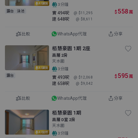
AI講房
3分鐘
558
露台
泳池
$
萬
實
494呎
@ $11,295
建
648呎
@ $8,611
比較
WhatsApp代理
分享
栢慧豪園 1期 2座
高層 2房
天水圍
AI講房
3分鐘
595
露台
$
萬
實
493呎
@ $12,068
建
658呎
@ $9,042
比較
WhatsApp代理
分享
栢慧豪園 1期
高層 D室 2房
天水圍
AI裝修
3分鐘