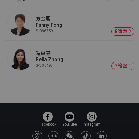
方金麗
Fanny Fong
S-086759
8筍盤
鍾惠芬
Bella Zhong
S-305493
7筍盤
Facebook
YouTube
Instagram