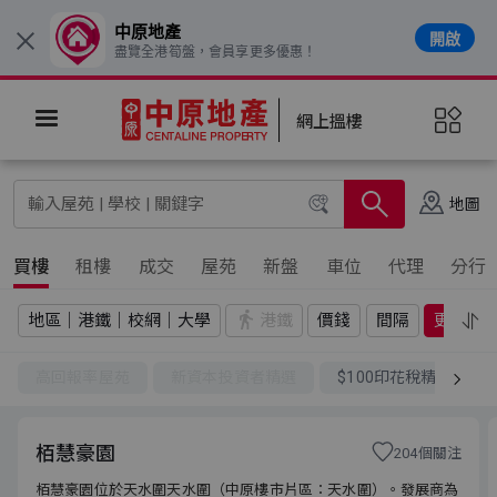
中原地產
開啟
×
盡覽全港筍盤，會員享更多優惠！
網上搵樓
地圖
買樓
租樓
成交
屋苑
新盤
車位
代理
分行
地區｜港鐵｜校網｜大學
港鐵
價錢
間隔
更多
高回報率屋苑
新資本投資者精選
$100印花稅精選
栢慧豪園
204個關注
栢慧豪園位於天水圍天水圍（中原樓市片區：天水圍）。發展商為
栢慧豪園位於天水圍天水圍（中原樓市片區：天水圍）。發展商為