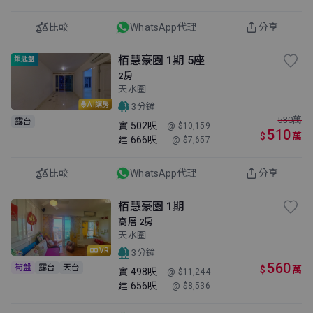
比較
WhatsApp代理
分享
栢慧豪園 1期 5座
鎖匙盤
2房
天水圍
AI講房
3分鐘
530
萬
露台
實
502呎
@ $10,159
510
$
萬
建
666呎
@ $7,657
比較
WhatsApp代理
分享
栢慧豪園 1期
高層 2房
天水圍
VR
3分鐘
560
筍盤
露台
天台
$
萬
實
498呎
@ $11,244
建
656呎
@ $8,536