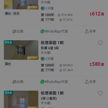
天水圍
AI講房
3分鐘
612
露台
泳池
$
萬
實
588呎
@ $10,408
建
777呎
@ $7,876
比較
WhatsApp代理
分享
栢慧豪園 1期
鎖匙盤
低層 G室 3房
天水圍
AI裝修
3分鐘
580
露台
$
萬
實
588呎
@ $9,863
建
777呎
@ $7,464
比較
WhatsApp代理
分享
栢慧豪園 1期
鎖匙盤
3房 (1套房)
天水圍