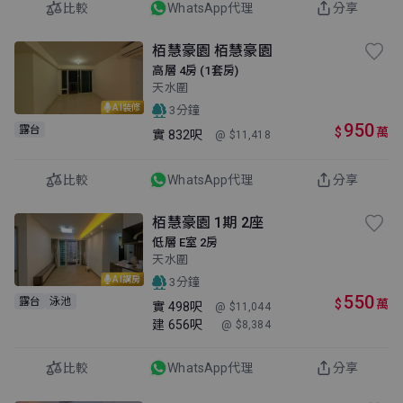
比較
WhatsApp代理
分享
栢慧豪園 栢慧豪園
高層 4房 (1套房)
天水圍
AI裝修
3分鐘
950
露台
$
萬
實
832呎
@ $11,418
比較
WhatsApp代理
分享
栢慧豪園 1期 2座
低層 E室 2房
天水圍
AI講房
3分鐘
550
露台
泳池
$
萬
實
498呎
@ $11,044
建
656呎
@ $8,384
比較
WhatsApp代理
分享