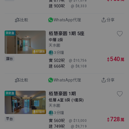
實
677呎
@ $11,078
建
900呎
@ $8,333
比較
WhatsApp代理
分享
栢慧豪園 1期 5座
鎖匙盤
中層 2房
天水圍
AI講房
3分鐘
540
露台
$
萬
實
502呎
@ $10,756
建
666呎
@ $8,108
比較
WhatsApp代理
分享
栢慧豪園 1期
鎖匙盤
低層 A室 3房 (1套房)
天水圍
AI裝修
3分鐘
728
平台
$
萬
實
560呎
@ $13,000
建
749呎
@ $9,719