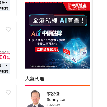
,590・
算按揭
,200
萬
100
萬
,511・
算按揭
人氣代理
黎家俊
Sunny Lai
S-322339