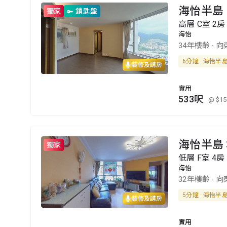
海怡半島 
獨家
鎖匙盤
高層 C室 2房
海怡
34年樓齡
·
向
6分鐘 · 海怡半
裝修及講房
實用
533呎
@ $15
海怡半島 3
獨家
低層 F室 4房 
海怡
32年樓齡
·
向
5分鐘 · 海怡半
裝修及講房
實用