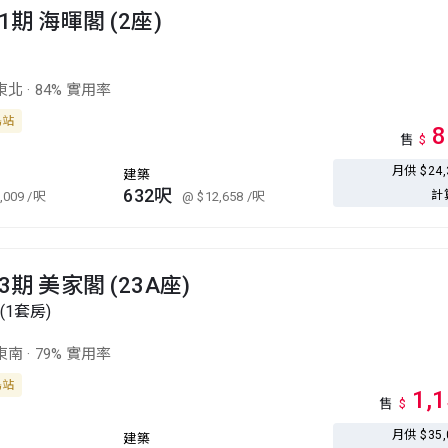
1期 海暉閣 (2座)
東北
·
84% 實用率
島站
8
售
$
月供 $24
建築
632呎
計
,009
/呎
@ $12,658
/呎
期 美家閣 (23A座)
(1套房)
東南
·
79% 實用率
島站
1,
售
$
月供 $35
建築