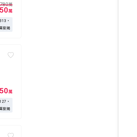
,780
萬
750
萬
,313・
算按揭
350
萬
,127・
算按揭