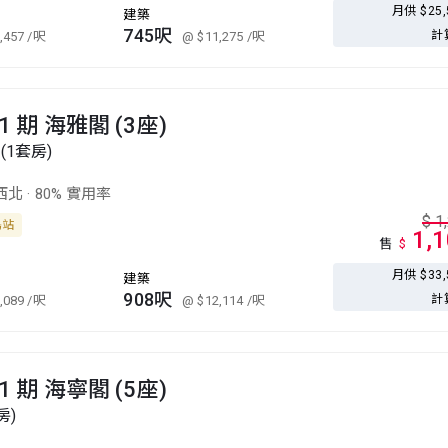
月供 $25
建築
745呎
計
,457
/呎
@ $11,275
/呎
 期 海雅閣 (3座)
(1套房)
西北
·
80% 實用率
$
1
島站
1,
售
$
月供 $33
建築
908呎
計
,089
/呎
@ $12,114
/呎
 期 海寧閣 (5座)
房)