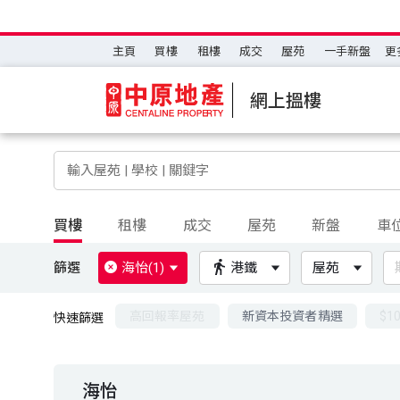
主頁
買樓
租樓
成交
屋苑
一手新盤
更
網上搵樓
買樓
租樓
成交
屋苑
新盤
車
篩選
海怡(1)
港鐵
屋苑
高回報率屋苑
新資本投資者精選
$1
快速篩選
海怡