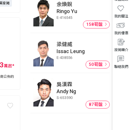
算按揭
余煥銳
Ringo Yu
我的關注
E-416545
158筍盤
我的優惠
梁健威
按揭轉介
Issac Leung
E-438556
43
50筍盤
萬
起
*
聯絡我們
展商公佈的
吳漢霖
Andy Ng
S-653590
87筍盤