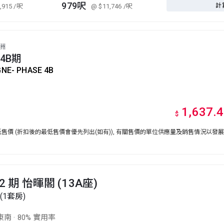
979呎
計
,915
/呎
@ $11,746
/呎
洲
4B期
NE- PHASE 4B
1,637.
$
價 (折扣後的最低售價會優先列出(如有)), 有關售價的單位供應量及銷售情況以發
 期 怡暉閣 (13A座)
(1套房)
東南
·
80% 實用率