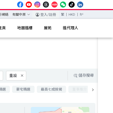
行網絡
有關中原
登入/註冊
繁
HKD
ft²
主頁
地圖搵樓
屋苑
搵代理人
儲存搜尋
重設
精選
豪宅精選
最高七成按揭
董事推介
九成按揭