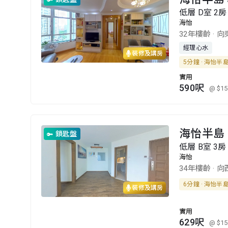
低層 D室 2房
海怡
32年樓齡
·
向
經理心水
裝修及講房
5分鐘 · 海怡半
實用
590呎
@ $15
海怡半島 
鎖匙盤
低層 B室 3房 
海怡
34年樓齡
·
向
6分鐘 · 海怡半
裝修及講房
實用
629呎
@ $15