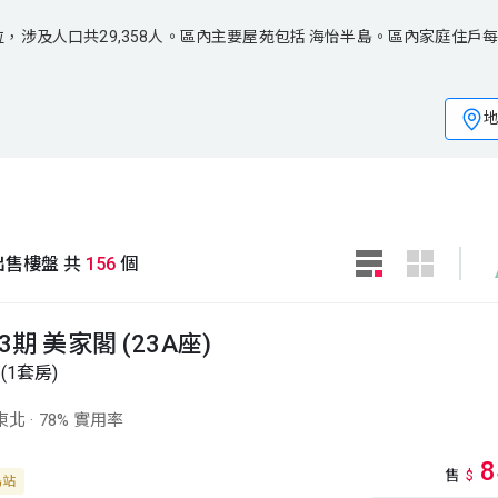
及人口共29,358人。區內主要屋苑包括 海怡半島。區內家庭住戶每月
位，涉及人口共29,358人。區內主要屋苑包括 海怡半島。區內家庭住戶
出售樓盤 共
156
個
期 美家閣 (23A座)
(1套房)
東北
·
78% 實用率
8
售
$
島站