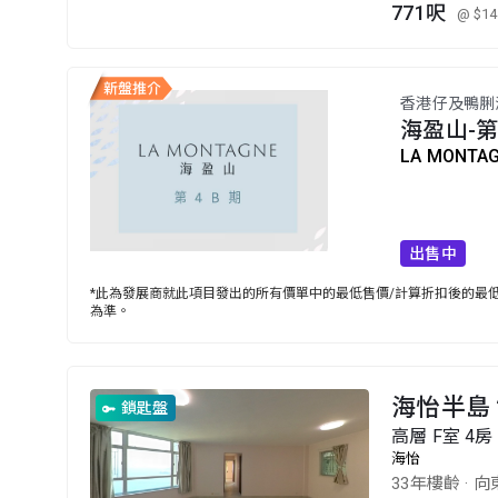
771呎
@ $14
香港仔及鴨脷
海盈山-第
LA MONTAG
出售中
*此為發展商就此項目發出的所有價單中的最低售價/計算折扣後的最低售
為準。
海怡半島 2
鎖匙盤
高層 F室 4房 
海怡
33年樓齡
·
向