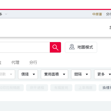
多
中原薈
分
地圖模式
位
代理
分行
期數
價錢
實用面積
間隔
更多
00印花稅精選
供平過租
有寵屋苑
上車精選
換樓