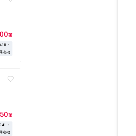
00
萬
,418・
算按揭
50
萬
,941・
算按揭