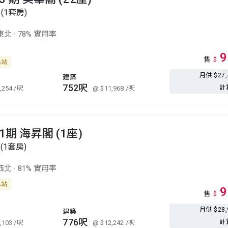
 (1套房)
東北
·
78% 實用率
9
售
$
島站
月供 $27
建築
752呎
計
,254
/呎
@ $11,968
/呎
1期 海昇閣 (1座)
(1套房)
西北
·
81% 實用率
島站
9
售
$
月供 $28
建築
776呎
計
,103
/呎
@ $12,242
/呎