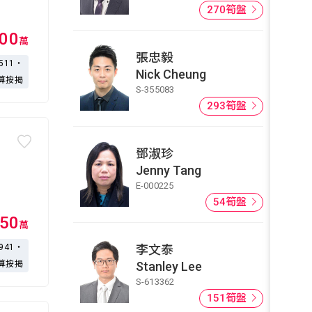
270筍盤
100
萬
張忠毅
,511・
Nick Cheung
算按揭
S-355083
293筍盤
鄧淑珍
Jenny Tang
E-000225
54筍盤
50
萬
,941・
李文泰
算按揭
Stanley Lee
S-613362
151筍盤