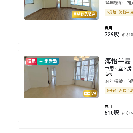
34年樓齡
·
向
6分鐘 · 海怡半
裝修及講房
實用
729呎
@ $15
海怡半島 
獨家
鎖匙盤
中層 G室 3房 
海怡
34年樓齡
·
向
6分鐘 · 海怡半
VR
實用
610呎
@ $15