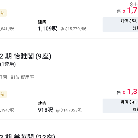
$
1
1,
售
$
島站
月供 $53
建築
1,109呎
計
,841
/呎
@ $15,779
/呎
 期 怡雅閣 (9座)
(1套房)
東南
·
81% 實用率
1,
售
$
島站
月供 $41
建築
918呎
計
,194
/呎
@ $14,705
/呎
 期 美華閣 (22座)