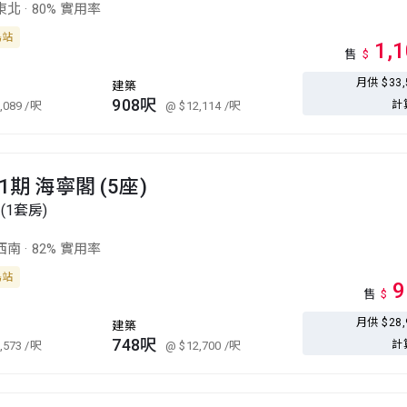
東北
·
80% 實用率
島站
1,
售
$
月供 $33
建築
908呎
計
,089
/呎
@ $12,114
/呎
1期 海寧閣 (5座)
(1套房)
西南
·
82% 實用率
島站
9
售
$
月供 $28
建築
748呎
計
,573
/呎
@ $12,700
/呎