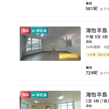
實用
581呎
@ $14
海怡半島 1
獨家
鎖匙盤
中層 B室 4房 
海怡
34年樓齡
·
向
6分鐘 · 海怡半
裝修及講房
實用
729呎
@ $15
海怡半島 1
獨家
鎖匙盤
C室 4房 (1套
海怡