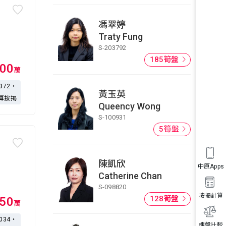
馮翠婷
Traty Fung
S-203792
185筍盤
00
萬
,372・
黃玉英
算按揭
Queency Wong
S-100931
5筍盤
陳凱欣
中原Apps
Catherine Chan
S-098820
按揭計算
128筍盤
150
萬
,034・
樓盤比較