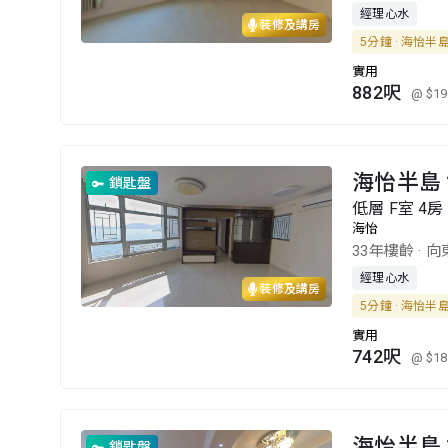
經理心水
裝修及講房
5分鐘 · 海怡半
實用
882呎
@ $19
海怡半島 2
鎖匙盤
低層 F室 4房 
海怡
33年樓齡
·
向
經理心水
裝修及講房
5分鐘 · 海怡半
實用
742呎
@ $18
海怡半島 3
鎖匙盤