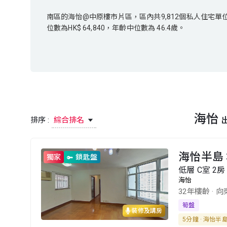
南區的海怡@中原樓市片區，區內共9,812個私人住宅單位，涉
南區的海怡@中原樓市片區，區內共9,812個私人住宅單
位數為HK$ 64,840，年齡中位數為 46.4歲。
位數為HK$ 64,840，年齡中位數為 46.4歲。
海怡
排序 :
綜合排名
海怡半島 3
獨家
鎖匙盤
低層 C室 2房 
海怡
32年樓齡
·
向
筍盤
裝修及講房
5分鐘 · 海怡半