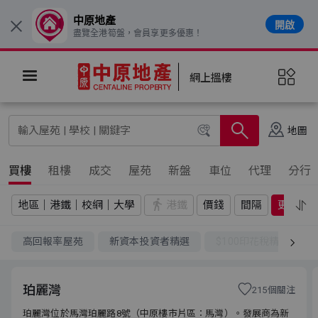
中原地產
開啟
×
盡覽全港筍盤，會員享更多優惠！
網上搵樓
地圖
買樓
租樓
成交
屋苑
新盤
車位
代理
分行
地區｜港鐵｜校網｜大學
港鐵
價錢
間隔
更多
高回報率屋苑
新資本投資者精選
$100印花稅精選
珀麗灣
215個關注
珀麗灣位於馬灣珀麗路8號（中原樓市片區：馬灣）。發展商為新
珀麗灣位於馬灣珀麗路8號（中原樓市片區：馬灣）。發展商為新