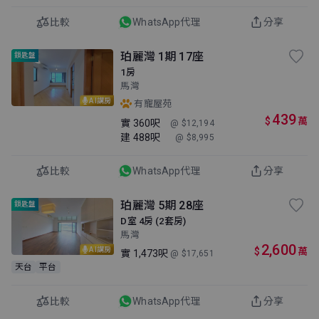
比較
WhatsApp代理
分享
珀麗灣 1期 17座
鎖匙盤
1房
馬灣
AI講房
有寵屋苑
439
$
萬
實
360呎
@ $12,194
建
488呎
@ $8,995
比較
WhatsApp代理
分享
珀麗灣 5期 28座
鎖匙盤
D室 4房 (2套房)
馬灣
2,600
$
萬
AI講房
實
1,473呎
@ $17,651
天台
平台
比較
WhatsApp代理
分享