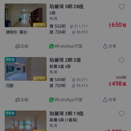
珀麗灣 5期 28座
2房
馬灣
650
$
萬
AI講房
實
555呎
@ $11,711
建
726呎
連租約
露台
@ $8,953
比較
WhatsApp代理
分享
珀麗灣 2期 3座
鎖匙盤
低層 E室 2房
馬灣
520
萬
AI講房
實
549呎
@ $9,071
498
$
萬
建
720呎
花園
@ $6,916
比較
WhatsApp代理
分享
珀麗灣 3期 19座
鎖匙盤
高層 3房 (1套房)
馬灣