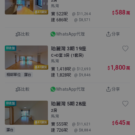
2房
馬灣
588
$
萬
AI講房
實
522呎
@ $11,264
建
686呎
@ $8,571
比較
WhatsApp代理
分享
珀麗灣 3期 19座
鎖匙盤
C+D室 3房 (1套房)
馬灣
1,800
$
萬
AI講房
實
1,418呎
@ $12,693
建
1,828呎
相鄰單位
露台
@ $9,846
比較
WhatsApp代理
分享
珀麗灣 5期 28座
鎖匙盤
2房
馬灣
645
$
萬
AI講房
實
555呎
@ $11,621
建
726呎
露台
@ $8,884