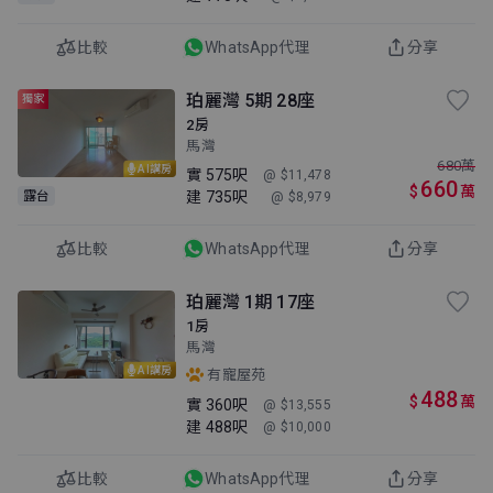
比較
WhatsApp代理
分享
珀麗灣 5期 28座
獨家
2房
馬灣
680
萬
AI講房
實
575呎
@ $11,478
660
$
萬
建
735呎
露台
@ $8,979
比較
WhatsApp代理
分享
珀麗灣 1期 17座
1房
馬灣
AI講房
有寵屋苑
488
$
萬
實
360呎
@ $13,555
建
488呎
@ $10,000
比較
WhatsApp代理
分享