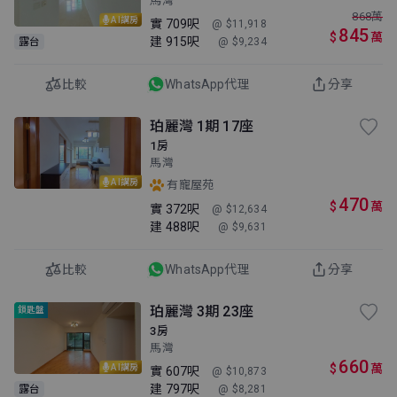
馬灣
868
萬
AI講房
實
709呎
@ $11,918
845
$
萬
建
915呎
露台
@ $9,234
比較
WhatsApp代理
分享
珀麗灣 1期 17座
1房
馬灣
AI講房
有寵屋苑
470
$
萬
實
372呎
@ $12,634
建
488呎
@ $9,631
比較
WhatsApp代理
分享
珀麗灣 3期 23座
鎖匙盤
3房
馬灣
660
$
萬
AI講房
實
607呎
@ $10,873
建
797呎
露台
@ $8,281