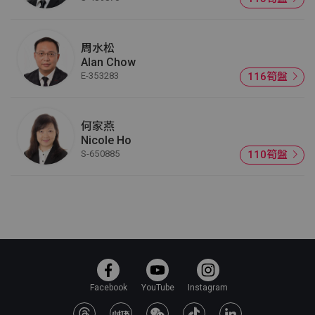
周水松
Alan Chow
E-353283
116筍盤
何家燕
Nicole Ho
S-650885
110筍盤
Facebook
YouTube
Instagram