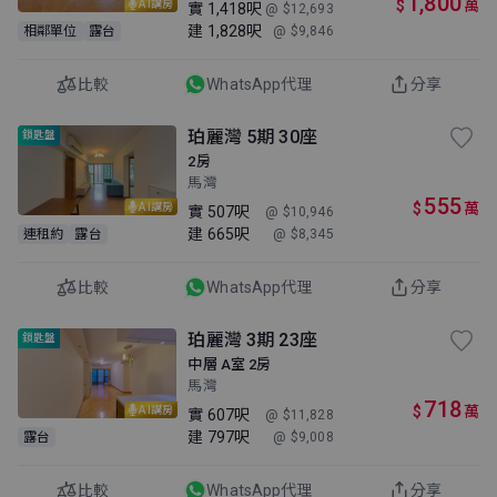
1,800
$
萬
AI講房
實
1,418呎
@ $12,693
建
1,828呎
相鄰單位
露台
@ $9,846
比較
WhatsApp代理
分享
珀麗灣 5期 30座
鎖匙盤
2房
馬灣
555
$
萬
AI講房
實
507呎
@ $10,946
建
665呎
連租約
露台
@ $8,345
比較
WhatsApp代理
分享
珀麗灣 3期 23座
鎖匙盤
中層 A室 2房
馬灣
718
$
萬
AI講房
實
607呎
@ $11,828
建
797呎
露台
@ $9,008
比較
WhatsApp代理
分享