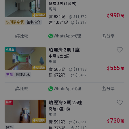
低層 3房 (1套房)
馬灣
990
$
萬
AI講房
實
834呎
@ $11,870
建
1,074呎
快閃激筍價
董事推介
@ $9,217
比較
WhatsApp代理
分享
珀麗灣 3期 1座
鎖匙盤
中層 E室 2房
馬灣
565
$
萬
AI講房
實
505呎
@ $11,188
建
672呎
筍盤
經理心水
@ $8,407
比較
WhatsApp代理
分享
珀麗灣 3期 25座
獨家
高層 D室 3房
馬灣
730
$
萬
AI講房
實
591呎
@ $12,351
建
775呎
露台
@ $9,419