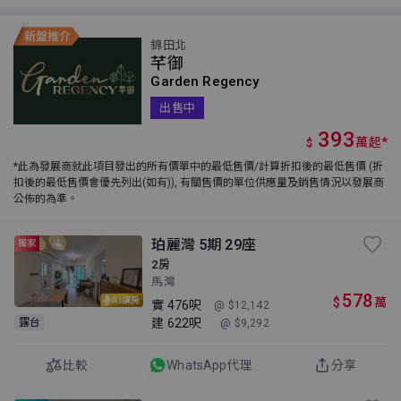
錦田北
芊御
Garden Regency
出售中
393
萬
起
*
$
*此為發展商就此項目發出的所有價單中的最低售價/計算折扣後的最低售價 (折
扣後的最低售價會優先列出(如有)), 有關售價的單位供應量及銷售情況以發展商
公佈的為準。
珀麗灣 5期 29座
獨家
2房
馬灣
578
$
萬
AI講房
實
476呎
@ $12,142
建
622呎
露台
@ $9,292
比較
WhatsApp代理
分享