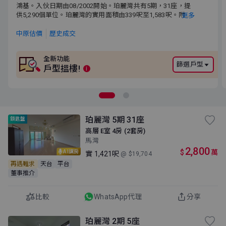
鴻基。入伙日期由08/2002開始。珀麗灣共有5期，31座，提供
鴻基。入伙日期由08/2002開始。珀麗灣共有5期，31座，提
5,290個單位。珀麗灣的實用面積由339呎至1,583呎。附近有珀麗
供5,290個單位。珀麗灣的實用面積由339呎至1,583呎。附近
更多
灣商場。小學校網為62。中學校網為荃灣區。
有珀麗灣商場。小學校網為62。中學校網為荃灣區。
中原估價
歷史成交
全新功能
篩選戶型
戶型搵樓!
i
珀麗灣 5期 31座
鎖匙盤
高層 E室 4房 (2套房)
馬灣
2,800
$
萬
AI講房
實
1,421呎
@ $19,704
再遇難求
天台
平台
董事推介
比較
WhatsApp代理
分享
珀麗灣 2期 5座