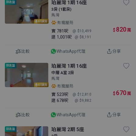
珀麗灣 1期 16座
鎖匙盤
3房 (1套房)
馬灣
AI講房
有寵屋苑
820
$
萬
實
781呎
@ $10,499
建
1,001呎
@ $8,191
比較
WhatsApp代理
分享
珀麗灣 1期 16座
鎖匙盤
中層 A室 2房
馬灣
AI講房
有寵屋苑
670
$
萬
實
523呎
@ $12,810
建
678呎
@ $9,882
比較
WhatsApp代理
分享
珀麗灣 2期 5座
鎖匙盤