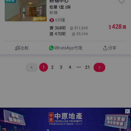
粉嶺中心
鎖匙盤
低層 1室 2房
粉嶺
AI裝修
5分鐘
428
$
萬
實
368呎
@ $11,630
建
470呎
@ $9,106
比較
WhatsApp代理
分享
1
2
3
4
21