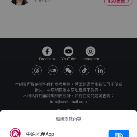
S-578771
450筍盤
Facebook
YouTube
Instagram
本網頁所提供資料僅作參考用途。若因錯漏而引致任何不便或
損失，中原網頁及中原地產概不負責。
本網站採用無障礙網頁設計，如有任何問題可查詢：
info@centamail.com
繼續瀏覽內容
©
2026
中原地產代理有限公司 版權所有・
牌照號碼 C-000227
中原地產App
開啟