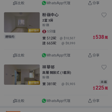
比較
WhatsApp代理
分享
粉嶺中心
2室 3房
粉嶺
AI裝修
5分鐘
538
連租約
$
萬
實
512呎
@ $10,507
建
665呎
@ $8,090
比較
WhatsApp代理
分享
祥華邨
高層 開放式 (1套房)
粉嶺
未補
AI裝修
實
381呎
@ $5,905
225
$
萬
比較
WhatsApp代理
分享