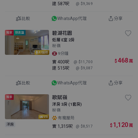
建
587呎
@ $9,369
比較
WhatsApp代理
分享
碧湖花園
獨家
鎖匙盤
低層 E室 2房
粉嶺
AI裝修
9分鐘
468
$
萬
實
400呎
@ $11,700
建
515呎
@ $9,087
比較
WhatsApp代理
分享
歌賦嶺
獨家
洋房 3房 (1套房)
粉嶺
VR
有寵屋苑
1,120
洋房
$
萬
實
1,315呎
@ $8,517