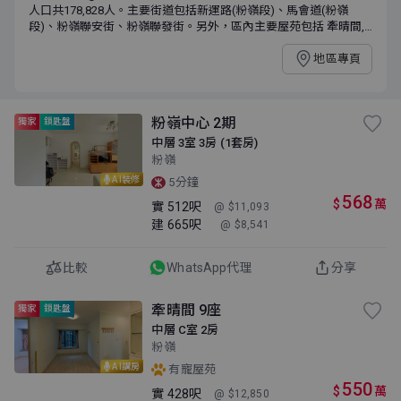
人口共178,828人。主要街道包括新運路(粉嶺段)、馬會道(粉嶺
段)、粉嶺聯安街、粉嶺聯發街。另外，區內主要屋苑包括 牽晴間,
花都廣場,粉嶺中心,華明邨,One Innovale。區內家庭住戶每月收入中
位數為HK$ 25,200，年齡中位數為 45.9歲。
地區專頁
粉嶺中心 2期
獨家
鎖匙盤
中層 3室 3房 (1套房)
粉嶺
AI裝修
5分鐘
568
$
萬
實
512呎
@ $11,093
建
665呎
@ $8,541
比較
WhatsApp代理
分享
牽晴間 9座
獨家
鎖匙盤
中層 C室 2房
粉嶺
AI講房
有寵屋苑
550
$
萬
實
428呎
@ $12,850