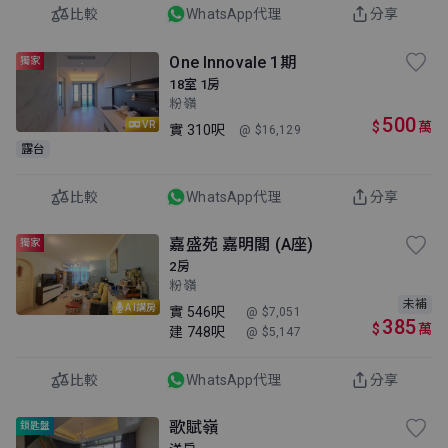
比較
WhatsApp代理
分享
One Innovale 1期
獨家
18室 1房
粉嶺
500
$
萬
VR
實
310呎
@ $16,129
露台
比較
WhatsApp代理
分享
嘉盛苑 嘉明閣 (A座)
獨家
2房
粉嶺
未補
AI講房
實
546呎
@ $7,051
385
$
萬
建
748呎
@ $5,147
比較
WhatsApp代理
分享
歌賦嶺
鎖匙盤