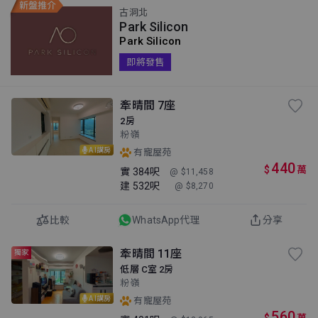
古洞北
Park Silicon
Park Silicon
即將發售
牽晴間 7座
2房
粉嶺
AI講房
有寵屋苑
440
$
萬
實
384呎
@ $11,458
建
532呎
@ $8,270
比較
WhatsApp代理
分享
牽晴間 11座
獨家
低層 C室 2房
粉嶺
AI講房
有寵屋苑
560