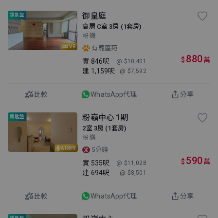
御皇庭
鎖匙盤
高層 C室 3房 (1套房)
粉嶺
VR
有寵屋苑
880
$
萬
實
846呎
@ $10,401
建
1,159呎
@ $7,592
比較
WhatsApp代理
分享
粉嶺中心 1期
鎖匙盤
2室 3房 (1套房)
粉嶺
AI裝修
5分鐘
590
$
萬
實
535呎
@ $11,028
建
694呎
@ $8,501
比較
WhatsApp代理
分享