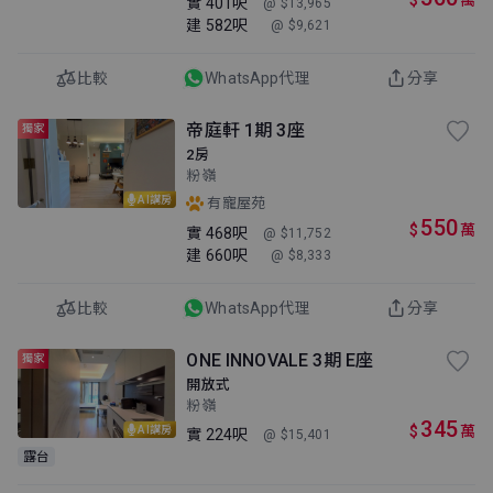
$
萬
實
401呎
@ $13,965
建
582呎
@ $9,621
比較
WhatsApp代理
分享
帝庭軒 1期 3座
獨家
2房
粉嶺
AI講房
有寵屋苑
550
$
萬
實
468呎
@ $11,752
建
660呎
@ $8,333
比較
WhatsApp代理
分享
ONE INNOVALE 3期 E座
獨家
開放式
粉嶺
345
$
萬
AI講房
實
224呎
@ $15,401
露台