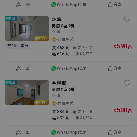
比較
WhatsApp代理
分享
逸峯
鎖匙盤
低層 G室 2房
粉嶺
AI裝修
有寵屋苑
590
連租約
露台
$
萬
實
463呎
@ $12,742
建
616呎
@ $9,577
比較
WhatsApp代理
分享
牽晴間
鎖匙盤
高層 D室 2房
粉嶺
AI裝修
有寵屋苑
500
$
萬
實
384呎
@ $13,020
建
532呎
@ $9,398
比較
WhatsApp代理
分享