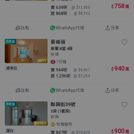
758
$
萬
實
634呎
@ $11,955
建
868呎
@ $8,732
比較
WhatsApp代理
分享
豪峰嶺
鎖匙盤
高層 B室 4房
粉嶺
VR
7分鐘
940
連車位
$
萬
實
944呎
@ $9,957
建
1,296呎
@ $7,253
比較
WhatsApp代理
分享
聯興街39號
鎖匙盤
3房 (1套房)
粉嶺
AI裝修
有寵屋苑
900
露台
$
萬
實
847呎
@ $10,625