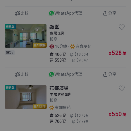
比較
WhatsApp代理
分享
顯峯
鎖匙盤
高層 2房
粉嶺
AI講房
·
10分鐘
有寵屋苑
528
露台
$
萬
實
406呎
@ $13,004
建
553呎
@ $9,547
比較
WhatsApp代理
分享
花都廣場
鎖匙盤
中層 F室 3房
粉嶺
AI裝修
有寵屋苑
550
$
萬
實
526呎
@ $10,456
建
706呎
@ $7,790