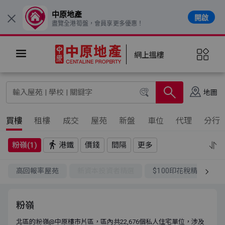
中原地產
開啟
×
盡覽全港筍盤，會員享更多優惠！
網上搵樓
地圖
買樓
租樓
成交
屋苑
新盤
車位
代理
分行
粉嶺(1)
港鐵
價錢
間隔
更多
高回報率屋苑
新資本投資者精選
$100印花稅精選
粉嶺
北區的粉嶺@中原樓市片區，區內共22,676個私人住宅單位，涉及