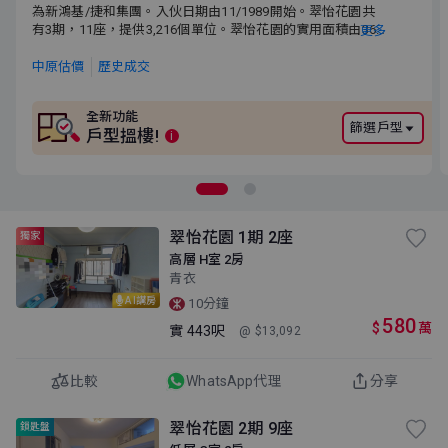
為新鴻基/捷和集團。入伙日期由11/1989開始。翠怡花園共有3
為新鴻基/捷和集團。入伙日期由11/1989開始。翠怡花園共
期，11座，提供3,216個單位。翠怡花園的實用面積由365呎至501
有3期，11座，提供3,216個單位。翠怡花園的實用面積由365
更多
呎。附近有翠怡商場。小學校網為66。中學校網為葵青區。
呎至501呎。附近有翠怡商場。小學校網為66。中學校網為葵
青區。
中原估價
歷史成交
全新功能
篩選戶型
戶型搵樓!
i
翠怡花園 1期 2座
獨家
高層 H室 2房
青衣
AI講房
10分鐘
580
$
萬
實
443呎
@ $13,092
比較
WhatsApp代理
分享
翠怡花園 2期 9座
鎖匙盤