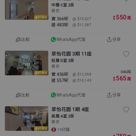
中層 C室 2房
青衣
550
$
萬
AI講房
實
366呎
@ $15,027
建
483呎
@ $11,387
比較
WhatsApp代理
分享
翠怡花園 3期 11座
低層 D室 2房
青衣
580
萬
AI講房
實
436呎
@ $12,958
565
$
萬
建
557呎
@ $10,143
比較
WhatsApp代理
分享
翠怡花園 1期 4座
高層 A室 2房
青衣
AI講房
10分鐘