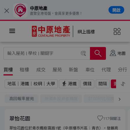
中原地產
開啟
×
盡覽全港筍盤，會員享更多優惠！
網上搵樓
地圖
買樓
租樓
成交
屋苑
新盤
車位
代理
分行
地區｜港鐵｜校網｜大學
港鐵
價錢
間隔
更多
高回報率屋苑
新資本投資者精選
$100印花稅精選
翠怡花園
117個關注
翠怡花園位於青衣楓樹窩路1號（中原樓市片區：青衣）。發展商
翠怡花園位於青衣楓樹窩路1號（中原樓市片區：青衣）。發展商