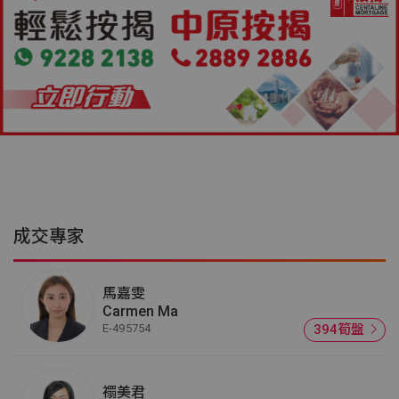
成交專家
馬嘉雯
Carmen Ma
E-495754
394筍盤
禤美君