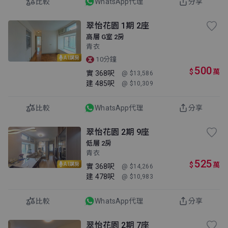
比較
WhatsApp代理
分享
翠怡花園 1期 2座
高層 G室 2房
青衣
AI講房
10分鐘
500
$
萬
實
368呎
@ $13,586
建
485呎
@ $10,309
比較
WhatsApp代理
分享
翠怡花園 2期 9座
低層 2房
青衣
525
$
萬
AI講房
實
368呎
@ $14,266
建
478呎
@ $10,983
比較
WhatsApp代理
分享
翠怡花園 2期 7座