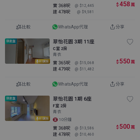
458
$
萬
實
368呎
@ $12,445
建
478呎
@ $9,581
比較
WhatsApp代理
分享
翠怡花園 3期 11座
鎖匙盤
C室 2房
青衣
550
$
萬
AI講房
實
365呎
@ $15,068
建
479呎
@ $11,482
比較
WhatsApp代理
分享
翠怡花園 1期 6座
鎖匙盤
F室 2房
青衣
AI講房
10分鐘
500
$
萬
實
368呎
@ $13,586
建
478呎
@ $10,460