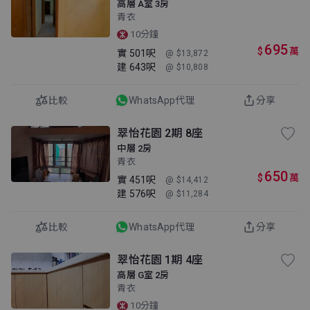
高層 A室 3房
青衣
10分鐘
695
$
萬
實
501呎
@ $13,872
建
643呎
@ $10,808
比較
WhatsApp代理
分享
翠怡花園 2期 8座
中層 2房
青衣
650
$
萬
實
451呎
@ $14,412
建
576呎
@ $11,284
比較
WhatsApp代理
分享
翠怡花園 1期 4座
高層 G室 2房
青衣
10分鐘