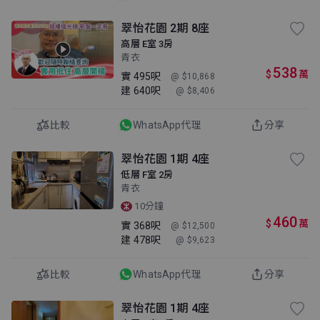
翠怡花園 2期 8座
高層 E室 3房
青衣
538
$
萬
實
495呎
@ $10,868
建
640呎
@ $8,406
比較
WhatsApp代理
分享
翠怡花園 1期 4座
低層 F室 2房
青衣
10分鐘
460
$
萬
實
368呎
@ $12,500
建
478呎
@ $9,623
比較
WhatsApp代理
分享
翠怡花園 1期 4座