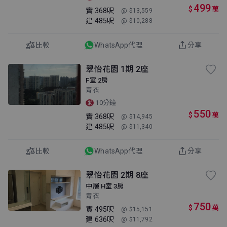
499
$
萬
實
368呎
@ $13,559
建
485呎
@ $10,288
比較
WhatsApp代理
分享
翠怡花園 1期 2座
F室 2房
青衣
10分鐘
550
$
萬
實
368呎
@ $14,945
建
485呎
@ $11,340
比較
WhatsApp代理
分享
翠怡花園 2期 8座
中層 H室 3房
青衣
750
$
萬
實
495呎
@ $15,151
建
636呎
@ $11,792