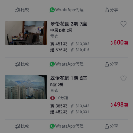
比較
WhatsApp代理
分享
翠怡花園 2期 7座
中層 D室 2房
青衣
600
$
萬
實
451呎
@ $13,303
建
576呎
@ $10,416
比較
WhatsApp代理
分享
翠怡花園 1期 6座
B室 2房
青衣
10分鐘
498
$
萬
實
365呎
@ $13,643
建
482呎
@ $10,331
比較
WhatsApp代理
分享