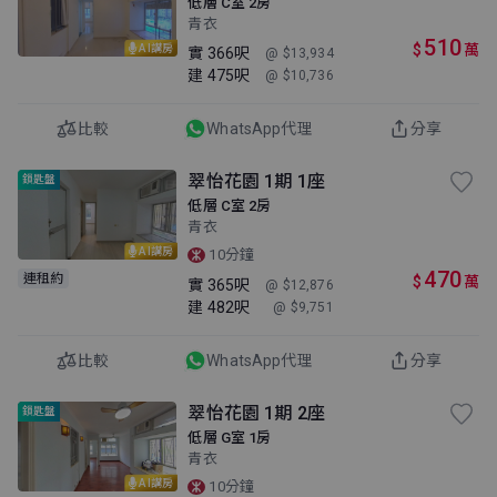
低層 C室 2房
青衣
510
$
萬
AI講房
實
366呎
@ $13,934
建
475呎
@ $10,736
比較
WhatsApp代理
分享
翠怡花園 1期 1座
鎖匙盤
低層 C室 2房
青衣
AI講房
10分鐘
470
連租約
$
萬
實
365呎
@ $12,876
建
482呎
@ $9,751
比較
WhatsApp代理
分享
翠怡花園 1期 2座
鎖匙盤
低層 G室 1房
青衣
AI講房
10分鐘