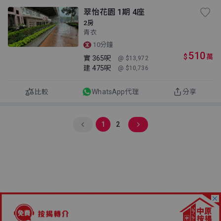
翠怡花園 1期 4座
2房
青衣
10分鐘
510
$
萬
實
365呎
@ $13,972
建
475呎
@ $10,736
比較
WhatsApp代理
分享
1
2