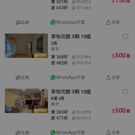
750
$
萬
實
501呎
@ $14,970
建
643呎
@ $11,664
比較
WhatsApp代理
分享
翠怡花園 3期 10座
2房
青衣
500
$
萬
AI講房
實
368呎
@ $13,586
建
482呎
@ $10,373
比較
WhatsApp代理
分享
翠怡花園 3期 10座
B室 2房
青衣
500
$
萬
AI講房
實
365呎
@ $13,698
建
471呎
@ $10,615
比較
WhatsApp代理
分享