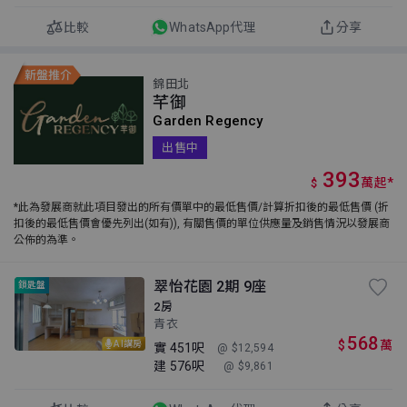
比較
WhatsApp代理
分享
錦田北
芊御
Garden Regency
出售中
393
萬
起
*
$
*此為發展商就此項目發出的所有價單中的最低售價/計算折扣後的最低售價 (折
扣後的最低售價會優先列出(如有)), 有關售價的單位供應量及銷售情況以發展商
公佈的為準。
翠怡花園 2期 9座
鎖匙盤
2房
青衣
568
$
萬
AI講房
實
451呎
@ $12,594
建
576呎
@ $9,861