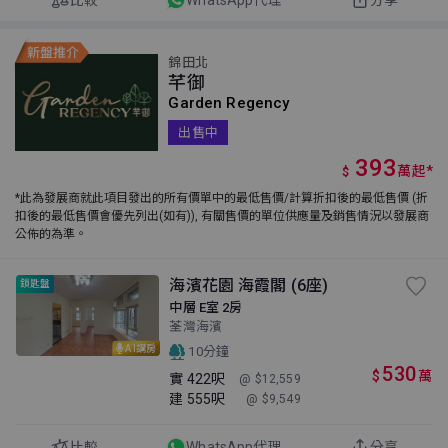
錦田北
芊御
Garden Regency
出售中
393
萬
起
*
$
*此為發展商就此項目發出的所有價單中的最低售價/計算折扣後的最低售價 (折
扣後的最低售價會優先列出(如有)), 有關售價的單位供應量及銷售情況以發展商
公佈的為準。
海濱花園 海霞閣 (6座)
鎖匙盤
中層 E室 2房
荃灣海濱
AI講房
10分鐘
530
$
萬
實
422呎
@ $12,559
建
555呎
@ $9,549
比較
WhatsApp代理
分享