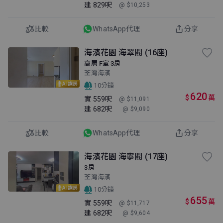
建
829呎
@ $10,253
比較
WhatsApp代理
分享
海濱花園 海翠閣 (16座)
高層 F室 3房
荃灣海濱
AI講房
10分鐘
620
$
萬
實
559呎
@ $11,091
建
682呎
@ $9,090
比較
WhatsApp代理
分享
海濱花園 海寧閣 (17座)
3房
荃灣海濱
AI講房
10分鐘
655
$
萬
實
559呎
@ $11,717
建
682呎
@ $9,604