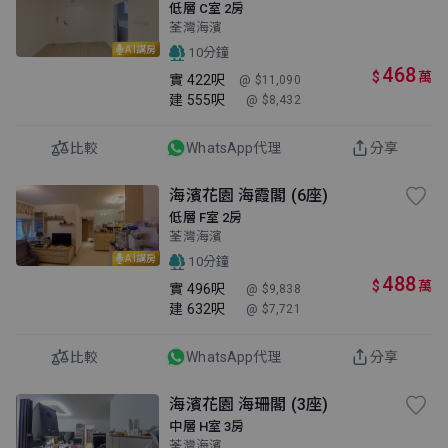
低層 C室 2房
荃灣海濱
AI講房
10分鐘
468
$
萬
實
422呎
@ $11,090
建
555呎
@ $8,432
比較
WhatsApp代理
分享
海濱花園 海霞閣 (6座)
低層 F室 2房
荃灣海濱
AI講房
10分鐘
488
$
萬
實
496呎
@ $9,838
建
632呎
@ $7,721
比較
WhatsApp代理
分享
海濱花園 海珊閣 (3座)
中層 H室 3房
荃灣海濱