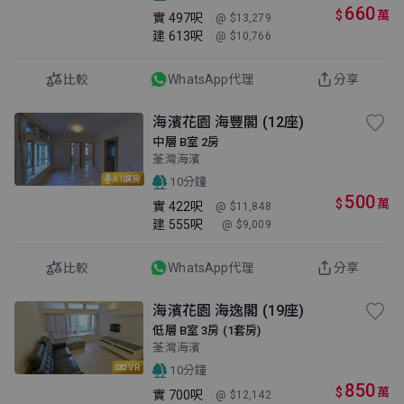
660
$
萬
實
497呎
@ $13,279
建
613呎
@ $10,766
比較
WhatsApp代理
分享
海濱花園 海豐閣 (12座)
中層 B室 2房
荃灣海濱
AI講房
10分鐘
500
$
萬
實
422呎
@ $11,848
建
555呎
@ $9,009
比較
WhatsApp代理
分享
海濱花園 海逸閣 (19座)
低層 B室 3房 (1套房)
荃灣海濱
VR
10分鐘
850
$
萬
實
700呎
@ $12,142