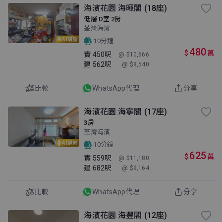
海濱花園 海暉閣 (18座)
低層 D室 2房
荃灣海濱
AI講房
10分鐘
480
$
萬
實
450呎
@ $10,666
建
562呎
@ $8,540
比較
WhatsApp代理
分享
海濱花園 海寧閣 (17座)
3房
荃灣海濱
AI講房
10分鐘
625
$
萬
實
559呎
@ $11,180
建
682呎
@ $9,164
比較
WhatsApp代理
分享
海濱花園 海豐閣 (12座)