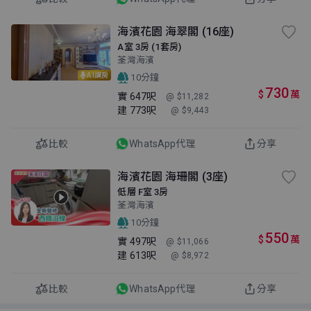
海濱花園 海翠閣 (16座)
A室 3房 (1套房)
荃灣海濱
AI講房
10分鐘
730
$
萬
實
647呎
@ $11,282
建
773呎
@ $9,443
比較
WhatsApp代理
分享
海濱花園 海珊閣 (3座)
低層 F室 3房
荃灣海濱
10分鐘
550
$
萬
實
497呎
@ $11,066
建
613呎
@ $8,972
比較
WhatsApp代理
分享