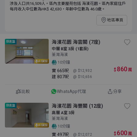
涉及人口共16,509人。區內主要屋苑包括 海濱花園。區內家庭住戶
每月收入中位數為HK$ 42,630，年齡中位數為 46.0歲。
地區專頁
海濱花園 海雲閣 (7座)
鎖匙盤
中層 B室 3房 (1套房)
荃灣海濱
AI講房
10分鐘
860
$
萬
實
665呎
@ $12,932
建
807呎
@ $10,656
比較
WhatsApp代理
分享
海濱花園 海豐閣 (12座)
鎖匙盤
高層 A室 3房
荃灣海濱
AI講房
10分鐘
600
$
萬
實
497呎
@ $12,072