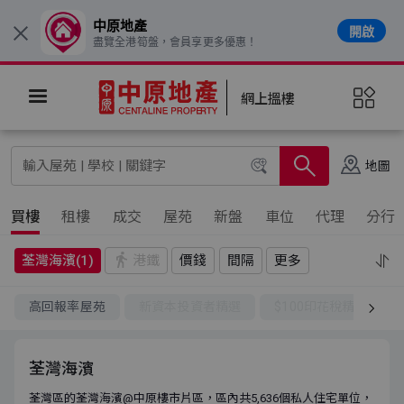
中原地產
開啟
×
盡覽全港筍盤，會員享更多優惠！
網上搵樓
地圖
買樓
租樓
成交
屋苑
新盤
車位
代理
分行
荃灣海濱(1)
港鐵
價錢
間隔
更多
高回報率屋苑
新資本投資者精選
$100印花稅精選
荃灣海濱
荃灣區的荃灣海濱@中原樓市片區，區內共5,636個私人住宅單位，