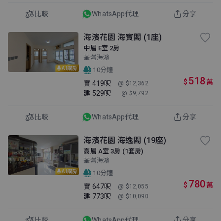
比較
WhatsApp代理
分享
海濱花園 海寶閣 (1座)
中層 E室 2房
荃灣海濱
AI講房
10分鐘
518
$
萬
實
419呎
@ $12,362
建
529呎
@ $9,792
比較
WhatsApp代理
分享
海濱花園 海逸閣 (19座)
高層 A室 3房 (1套房)
荃灣海濱
AI講房
10分鐘
780
$
萬
實
647呎
@ $12,055
建
773呎
@ $10,090
比較
WhatsApp代理
分享