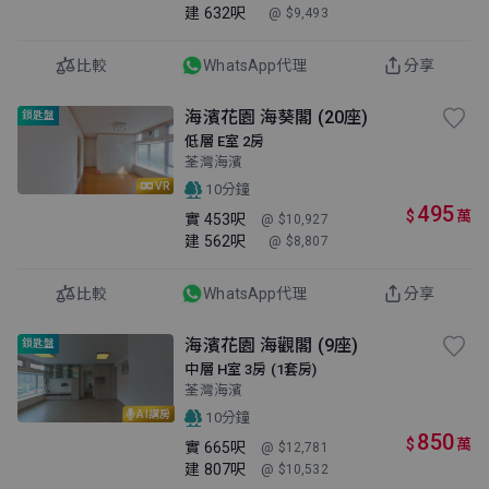
建
632呎
@ $9,493
比較
WhatsApp代理
分享
海濱花園 海葵閣 (20座)
鎖匙盤
低層 E室 2房
荃灣海濱
VR
10分鐘
495
$
萬
實
453呎
@ $10,927
建
562呎
@ $8,807
比較
WhatsApp代理
分享
海濱花園 海觀閣 (9座)
鎖匙盤
中層 H室 3房 (1套房)
荃灣海濱
AI講房
10分鐘
850
$
萬
實
665呎
@ $12,781
建
807呎
@ $10,532