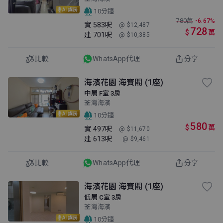
AI講房
10分鐘
780
萬
-6.67%
實
583呎
@ $12,487
728
$
萬
建
701呎
@ $10,385
比較
WhatsApp代理
分享
海濱花園 海寶閣 (1座)
中層 F室 3房
荃灣海濱
AI講房
10分鐘
580
$
萬
實
497呎
@ $11,670
建
613呎
@ $9,461
比較
WhatsApp代理
分享
海濱花園 海寶閣 (1座)
低層 C室 3房
荃灣海濱
AI講房
10分鐘