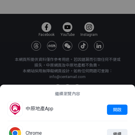
Facebook
YouTube
Instagram
本網頁所提供資料僅作參考用途。若因錯漏而引致任何不便或
損失，中原網頁及中原地產概不負責。
本網站採用無障礙網頁設計，如有任何問題可查詢：
info@centamail.com
繼續瀏覽內容
©
2026
中原地產代理有限公司 版權所有・
牌照號碼 C-000227
中原地產App
開啟
中原集團管理有限公司
網上搵樓
|
中原工商舖
|
中原按揭
使用條款
私隱政策聲明
Chrome
繼續