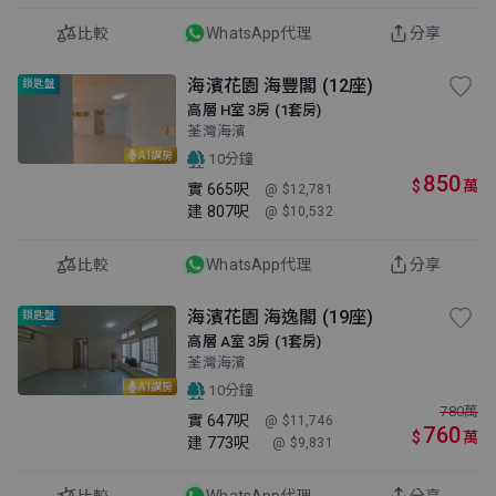
比較
WhatsApp代理
分享
海濱花園 海豐閣 (12座)
鎖匙盤
高層 H室 3房 (1套房)
荃灣海濱
AI講房
10分鐘
850
$
萬
實
665呎
@ $12,781
建
807呎
@ $10,532
比較
WhatsApp代理
分享
海濱花園 海逸閣 (19座)
鎖匙盤
高層 A室 3房 (1套房)
荃灣海濱
AI講房
10分鐘
780
萬
實
647呎
@ $11,746
760
$
萬
建
773呎
@ $9,831
比較
WhatsApp代理
分享