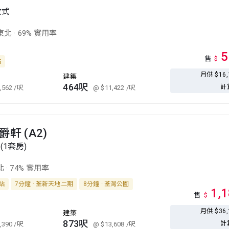
放式
東北
·
69% 實用率
5
售
$
站
月供 $16
建築
464呎
計
,562
/呎
@ $11,422
/呎
軒 (A2)
(1套房)
北
·
74% 實用率
西站
7分鐘 · 荃新天地二期
8分鐘 · 荃灣公園
1,
售
$
月供 $36
建築
873呎
計
,390
/呎
@ $13,608
/呎