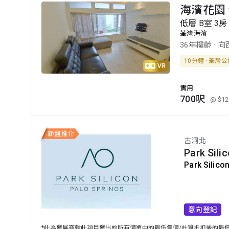
海濱花園 
低層 B室 3房 
荃灣海濱
36年樓齡
·
向
10分鐘 · 荃灣
VR
實用
700呎
@ $12
古洞北
Park Sili
Park Silico
意向登記
*此為發展商就此項目發出的所有價單中的最低售價/計算折扣後的最低售