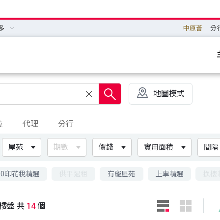
多
中原薈
分
地圖模式
位
代理
分行
屋苑
期數
價錢
實用面積
間隔
00印花稅精選
供平過租
有寵屋苑
上車精選
換樓
樓盤 共
14
個