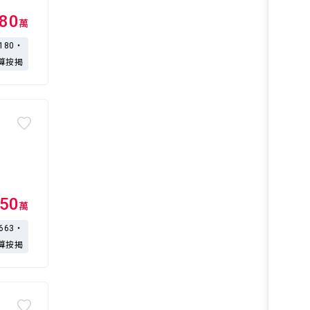
680
萬
,180・
算按揭
50
萬
,663・
算按揭