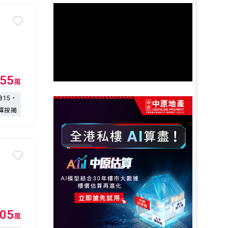
55
萬
,815・
算按揭
05
萬