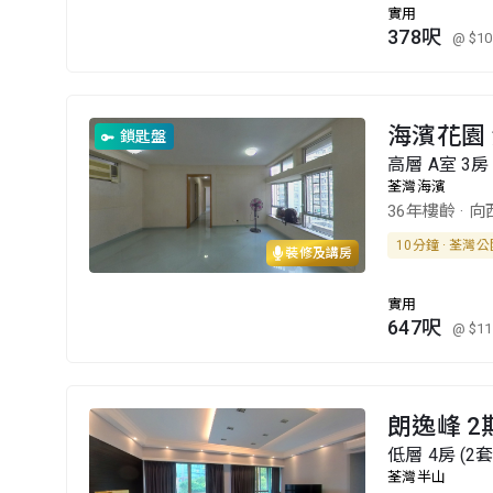
實用
378呎
@ $10
海濱花園 
鎖匙盤
高層 A室 3房 
荃灣海濱
36年樓齡
·
向
10分鐘 · 荃灣
裝修及講房
實用
647呎
@ $11
朗逸峰 2
低層 4房 (2
荃灣半山