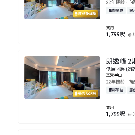
22年樓齡
·
向
相鄰單位
露
裝修及講房
實用
1,799呎
@ $
朗逸峰 2
低層 4房 (2
荃灣半山
22年樓齡
·
向
相鄰單位
露
裝修及講房
實用
1,799呎
@ $