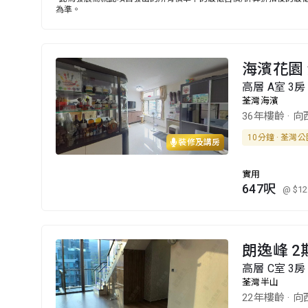
為準。
海濱花園 
高層 A室 3房 
荃灣海濱
36年樓齡
·
向
10分鐘 · 荃灣
裝修及講房
實用
647呎
@ $12
朗逸峰 2
高層 C室 3房 
荃灣半山
22年樓齡
·
向