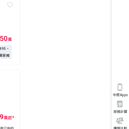
50
萬
,895・
算按揭
中原Apps
按揭計算
.9
萬
起
*
展商公佈的
樓盤比較