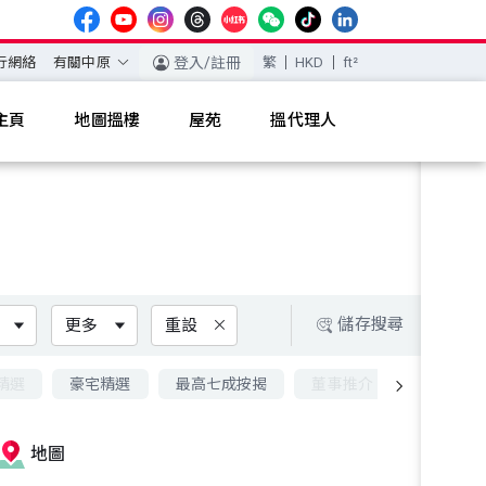
行網絡
有關中原
登入/註冊
繁
HKD
ft²
主頁
地圖搵樓
屋苑
搵代理人
儲存搜尋
更多
重設
精選
豪宅精選
最高七成按揭
董事推介
九成按揭
地圖