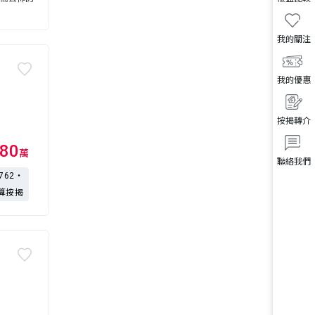
我的關注
我的優惠
按揭轉介
80
萬
聯絡我們
,762・
算按揭