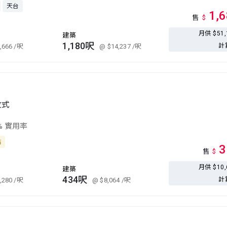
天台
1,
售
$
月供 $51
建築
1,180呎
計
,666
/呎
@ $14,237
/呎
放式
% 實用率
站
3
售
$
月供 $10
建築
434呎
計
,280
/呎
@ $8,064
/呎