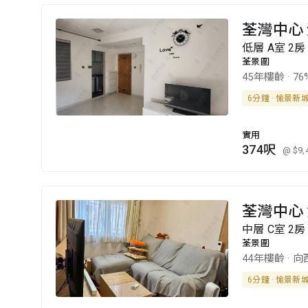
荃灣中心 
低層 A室 2房
荃景圍
45年樓齡
·
76
6分鐘 · 愉景新
實用
374呎
@ $9,
荃灣中心 
中層 C室 2房
荃景圍
44年樓齡
·
向
6分鐘 · 愉景新