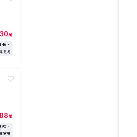
30
萬
,146・
算按揭
188
萬
,192・
算按揭