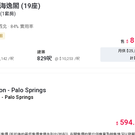
海逸閣 (19座)
(1套房)
西北
·
84% 實用率
公園
8
售
$
月供 $25
建築
829呎
計
,142
/呎
@ $10,253
/呎
con - Palo Springs
n - Palo Springs
594
$
價 (折扣後的最低售價會優先列出(如有)), 有關售價的單位供應量及銷售情況以發