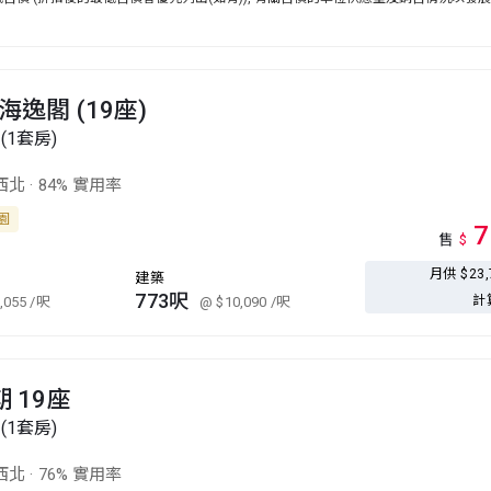
海逸閣 (19座)
(1套房)
西北
·
84% 實用率
公園
7
售
$
月供 $23
建築
773呎
計
,055
/呎
@ $10,090
/呎
期 19座
(1套房)
西北
·
76% 實用率