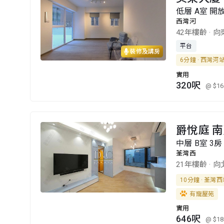
低層 A室 開
西灣河
42年樓齡
·
向
平台
裝修及講房
6分鐘 · 西灣河
實用
320呎
@ $16
爵悅庭 南爵
中層 B室 3房 
荃灣西
21年樓齡
·
向
10分鐘 · 荃灣
有寵屋苑
實用
646呎
@ $18