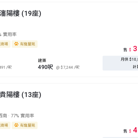
瀋陽樓 (19座)
% 實用率
城商場
有寵屋苑
3
售
$
月供 $10
建築
490呎
計
491
/呎
@ $7,244
/呎
貴陽樓 (13座)
西南
·
77% 實用率
城商場
有寵屋苑
4
售
$