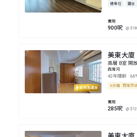
連車位
露台
實用
900呎
@ $18
美東大廈
高層 B室 開
西灣河
42年樓齡
·
66
6分鐘 · 西灣河
裝修及講房
實用
285呎
@ $12
美東大廈