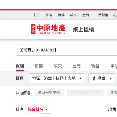
主頁
買樓
租樓
成交
屋苑
一手新盤
更
網上搵樓
買樓
租樓
成交
屋苑
新盤
車
篩選
地區｜港鐵｜校網｜大學
港鐵
高回報率屋苑
新資本投資者精選
$1
快速篩選
排序 :
綜合排名
出售