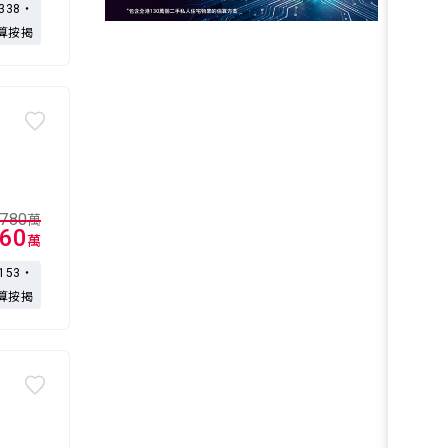
,338・
算按揭
780
萬
60
萬
,153・
算按揭