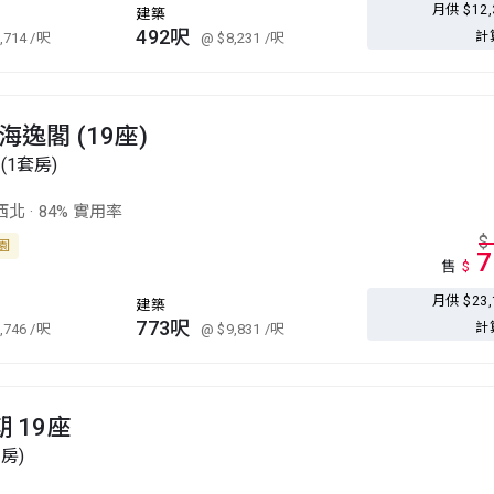
月供 $12
建築
492呎
計
,714
/呎
@ $8,231
/呎
海逸閣 (19座)
(1套房)
西北
·
84% 實用率
$
公園
7
售
$
月供 $23
建築
773呎
計
,746
/呎
@ $9,831
/呎
期 19座
套房)