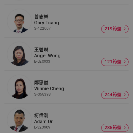
曾志樂
Gary Tsang
S-122007
219筍盤
王碧琳
Angel Wong
E-020933
121筍盤
鄭惠儀
Winnie Cheng
S-068398
244筍盤
柯偉剛
Adam Or
E-323909
285筍盤