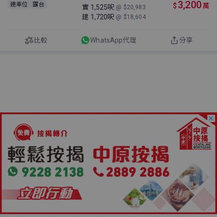
3,200
連車位
露台
$
萬
實
1,525呎
@ $20,983
建
1,720呎
@ $18,604
比較
WhatsApp代理
分享