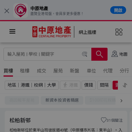
中原地產
開啟
×
盡覽全港筍盤，會員享更多優惠！
網上搵樓
地圖
買樓
租樓
成交
屋苑
新盤
車位
代理
分行
地區｜港鐵｜校網｜大學
港鐵
價錢
間隔
更多
高回報率屋苑
新資本投資者精選
$100印花稅精選
松柏新邨
31個關注
松柏新邨位於東半山司徒拔道43號（中原樓市片區：東半山）。入
松柏新邨位於東半山司徒拔道43號（中原樓市片區：東半山）。入