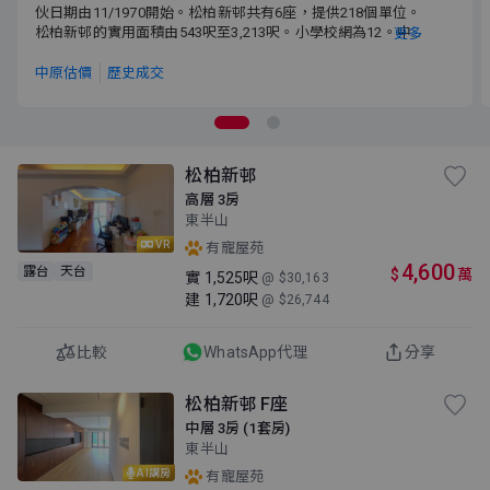
伙日期由11/1970開始。松柏新邨共有6座，提供218個單位。松柏
伙日期由11/1970開始。松柏新邨共有6座，提供218個單位。
新邨的實用面積由543呎至3,213呎。小學校網為12。中學校網為灣
松柏新邨的實用面積由543呎至3,213呎。小學校網為12。中
更多
仔區。
學校網為灣仔區。
中原估價
歷史成交
松柏新邨
高層 3房
東半山
VR
有寵屋苑
4,600
露台
天台
$
萬
實
1,525呎
@ $30,163
建
1,720呎
@ $26,744
比較
WhatsApp代理
分享
松柏新邨 F座
中層 3房 (1套房)
東半山
AI講房
有寵屋苑