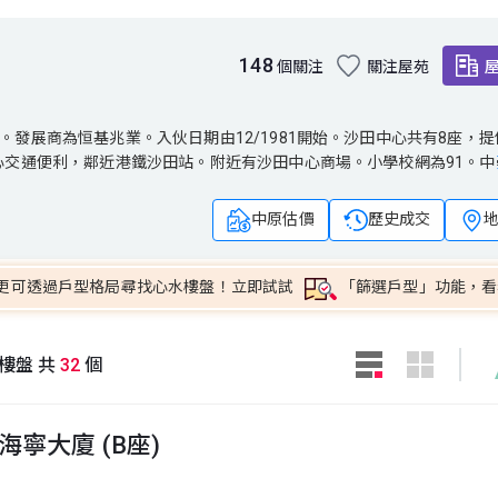
148
個關注
關注屋苑
商為恒基兆業。入伙日期由12/1981開始。沙田中心共有8座，提供1,4
發展商為恒基兆業。入伙日期由12/1981開始。沙田中心共有8座，提供1
中心交通便利，鄰近港鐵沙田站。附近有沙田中心商場。小學校網為91。
中心交通便利，鄰近港鐵沙田站。附近有沙田中心商場。小學校網為91。中
中原估價
歷史成交
更可透過戶型格局尋找心水樓盤！立即試試
「篩選戶型」功能，看
樓盤 共
32
個
海寧大廈 (B座)