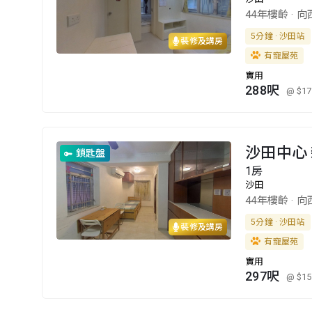
44年樓齡
·
向
5分鐘 · 沙田站
裝修及講房
有寵屋苑
實用
288呎
@ $17
沙田中心 
鎖匙盤
1房
沙田
44年樓齡
·
向
5分鐘 · 沙田站
裝修及講房
有寵屋苑
實用
297呎
@ $15