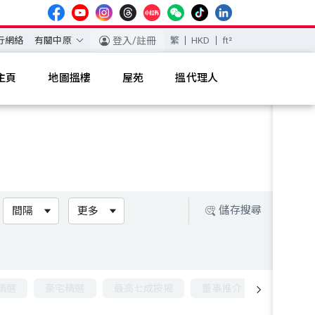
行網絡
有關中原
登入/註冊
繁
HKD
ft²
主頁
地圖搵樓
屋苑
搵代理人
儲存搜尋
間隔
更多
精選
豪宅精選
最高七成按揭
董事推介
九成按揭