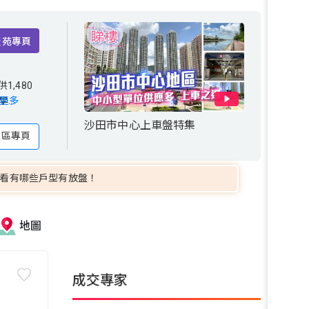
屋苑專頁
80
,480
中學校網為
學校
更多
沙田市中心上車盤特集
地區專頁
看有哪些戶型有放盤！
地圖
成交專家