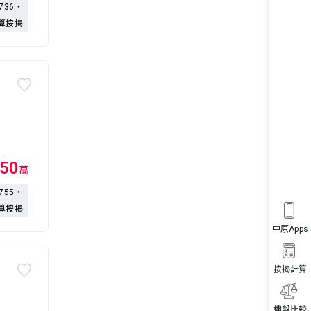
,736・
算按揭
50
萬
,755・
算按揭
中原Apps
按揭計算
樓盤比較