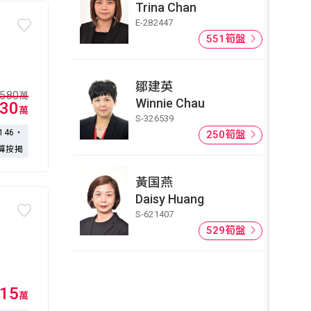
Trina Chan
E-282447
551筍盤
鄒建英
580
萬
Winnie Chau
30
萬
S-326539
,146・
250筍盤
算按揭
黃国燕
Daisy Huang
S-621407
529筍盤
15
萬