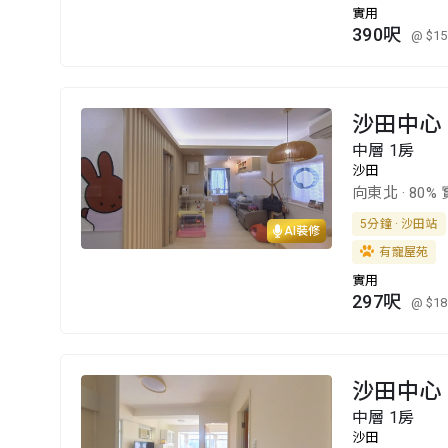
實用
390呎
@ $15
沙田中心
中層 1房
沙田
向東北
·
80%
5分鐘 · 沙田站
AI裝修
有寵屋苑
實用
297呎
@ $18
沙田中心
中層 1房
沙田