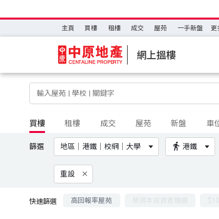
主頁
買樓
租樓
成交
屋苑
一手新盤
更
網上搵樓
買樓
租樓
成交
屋苑
新盤
車
篩選
地區｜港鐵｜校網｜大學
港鐵
重設
高回報率屋苑
新資本投資者精選
$1
快速篩選