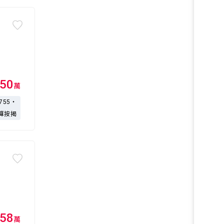
50
萬
,755・
算按揭
58
萬