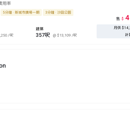
 實用率
5分鐘 · 新城市廣場一期
3分鐘 · 沙田公園
4
售
$
月供 $14
建築
357呎
計
,250
/呎
@ $13,109
/呎
con
n