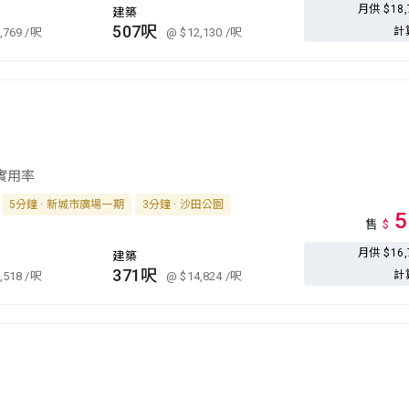
月供 $18
建築
507呎
計
,769
/呎
@ $12,130
/呎
 實用率
5分鐘 · 新城市廣場一期
3分鐘 · 沙田公園
5
售
$
月供 $16
建築
371呎
計
,518
/呎
@ $14,824
/呎