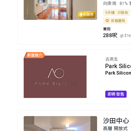
向東南
·
81%
5分鐘 · 沙田站
AI裝修
有寵屋苑
實用
288呎
@ $16
古洞北
Park Sili
Park Silico
即將發售
沙田中心
高層 開放式