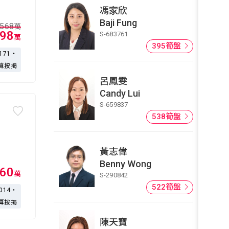
馮家欣
Baji Fung
568
萬
98
S-683761
萬
395筍盤
,171・
算按揭
呂鳳雯
Candy Lui
S-659837
538筍盤
黃志偉
Benny Wong
60
萬
S-290842
522筍盤
,014・
算按揭
陳天寶