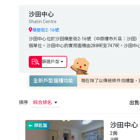
沙田中心
Shatin Centre
橫壆街2-16號
沙田中心位於沙田橫壆街2-16號（中原樓市片區：沙田）。發展
沙田中心位於沙田橫壆街2-16號（中原樓市片區：沙田）。
個單位。沙田中心的實用面積由288呎至747呎。沙田
個單位。沙田中心的實用面積由288呎至747呎。沙田
沙田區。
網為沙田區。
篩選戶型
全新戶型搵樓功能
現在除了以傳統條件找樓盤，
排序 :
綜合排名
出售
沙田中心 
鎖匙盤
2房
沙田