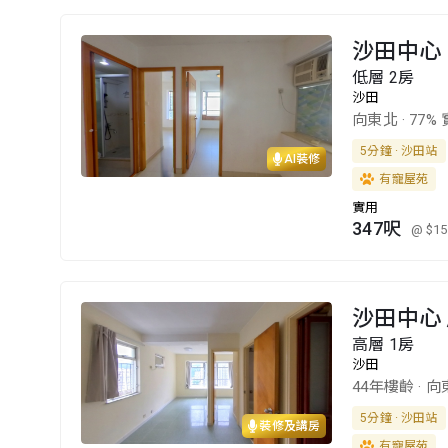
沙田中心
低層 2房
沙田
向東北
·
77%
5分鐘 · 沙田站
AI裝修
有寵屋苑
實用
347呎
@ $15
沙田中心 
高層 1房
沙田
44年樓齡
·
向
5分鐘 · 沙田站
裝修及講房
有寵屋苑