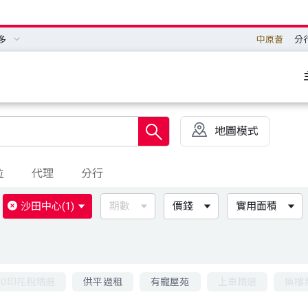
多
中原薈
分
地圖模式
位
代理
分行
沙田中心
(1)
期數
價錢
實用面積
00印花稅精選
供平過租
有寵屋苑
上車精選
換樓