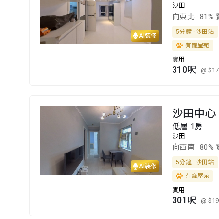
沙田
向東北
·
81%
5分鐘 · 沙田站
AI裝修
有寵屋苑
實用
310呎
@ $17
沙田中心
低層 1房
沙田
向西南
·
80%
5分鐘 · 沙田站
AI裝修
有寵屋苑
實用
301呎
@ $19