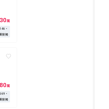
30
萬
,146・
算按揭
80
萬
,669・
算按揭