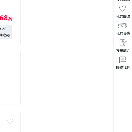
68
我的關注
萬
,257・
我的優惠
算按揭
按揭轉介
聯絡我們