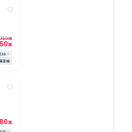
,750
萬
650
萬
,266・
算按揭
980
萬