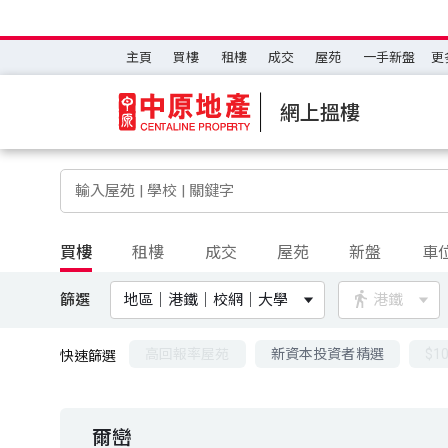
主頁
買樓
租樓
成交
屋苑
一手新盤
更
網上搵樓
買樓
租樓
成交
屋苑
新盤
車
篩選
地區｜港鐵｜校網｜大學
港鐵
高回報率屋苑
新資本投資者精選
$1
快速篩選
爾巒