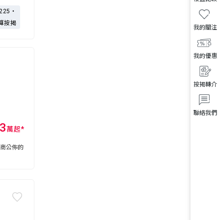
,225・
算按揭
我的關注
我的優惠
按揭轉介
聯絡我們
3
萬
起
*
展商公佈的