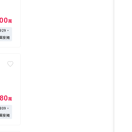
000
萬
,929・
算按揭
80
萬
,809・
算按揭