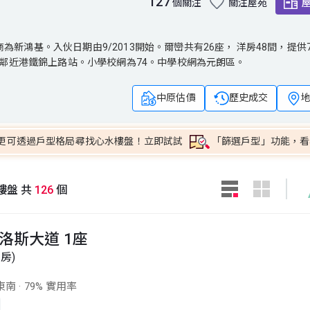
127
個關注
關注屋苑
。入伙日期由9/2013開始。爾巒共有26座， 洋房48間，提供780
鴻基。入伙日期由9/2013開始。爾巒共有26座， 洋房48間，提供7
利，鄰近港鐵錦上路站。小學校網為74。中學校網為元朗區。
，鄰近港鐵錦上路站。小學校網為74。中學校網為元朗區。
中原估價
歷史成交
更可透過戶型格局尋找心水樓盤！立即試試
「篩選戶型」功能，看
樓盤 共
126
個
洛斯大道 1座
套房)
東南
·
79% 實用率