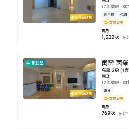
錦田
12年樓齡
·
80
連車位
花園
裝修及講房
有寵屋苑
實用
1,232呎
@ $
爾巒 茵羅
鎖匙盤
高層 3房 (1
錦田
12年樓齡
·
向
露台
裝修及講房
有寵屋苑
實用
769呎
@ $11