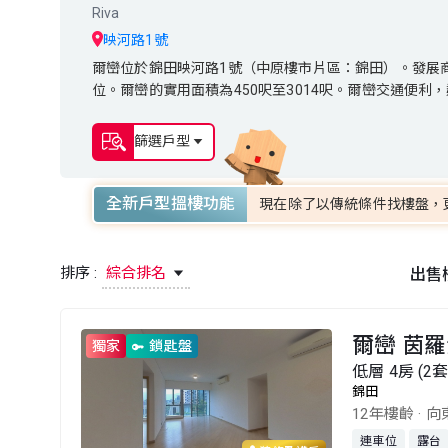
Riva
映河路1號
爾巒位於錦田映河路1號（中原樓市片區：錦田）。發展商為新鴻基
爾巒位於錦田映河路1號（中原樓市片區：錦田）。發展商為新
位。爾巒的實用面積為450呎至3014呎。爾巒交通便
位。爾巒的實用面積為450呎至3014呎。爾巒交通便利
篩選戶型
全新戶型搵樓功能
現在除了以傳統條件找樓盤，
排序 :
綜合排名
出售
爾巒 茵羅
獨家
鎖匙盤
低層 4房 (2
錦田
12年樓齡
·
向
連車位
露台