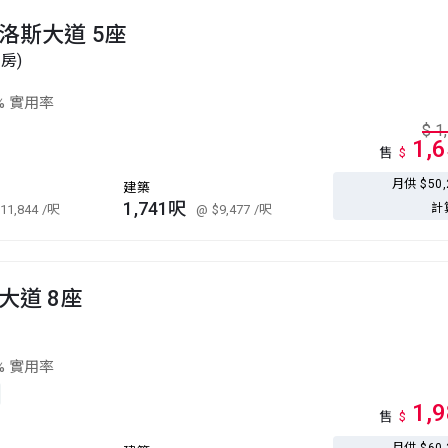
洛斯大道 5座
套房)
% 實用率
$
1
1,
售
$
月供 $50
建築
1,741呎
計
11,844
/呎
@ $9,477
/呎
大道 8座
% 實用率
1,
售
$