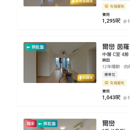
裝修及講房
有寵屋苑
實用
1,295呎
@ $
爾巒 茵羅
鎖匙盤
中層 C室 4房 
錦田
12年樓齡
·
向
連車位
AI講房
有寵屋苑
實用
1,043呎
@ $
爾巒
獨家
鎖匙盤