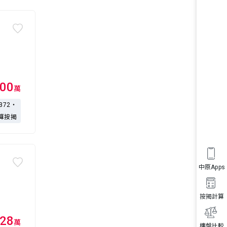
00
萬
,372・
算按揭
中原Apps
按揭計算
28
萬
樓盤比較