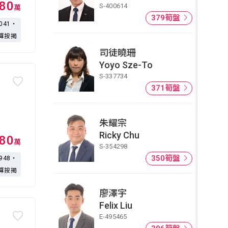
380
S-400614
萬
379筍盤
,041・
算按揭
司徒曉珊
Yoyo Sze-To
S-337734
371筍盤
朱耀宗
Ricky Chu
180
萬
S-354298
350筍盤
,948・
算按揭
廖澤宇
Felix Liu
E-495465