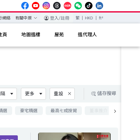
行網絡
有關中原
登入/註冊
繁
HKD
ft²
主頁
地圖搵樓
屋苑
搵代理人
儲存搜尋
間隔
更多
重設
精選
豪宅精選
最高七成按揭
董事推介
九成按揭