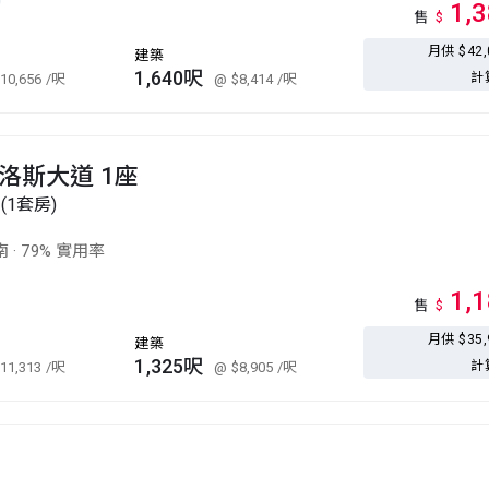
1,
售
$
月供 $42
建築
1,640呎
計
10,656
/呎
@ $8,414
/呎
洛斯大道 1座
(1套房)
南
·
79% 實用率
1,
售
$
月供 $35
建築
1,325呎
計
11,313
/呎
@ $8,905
/呎