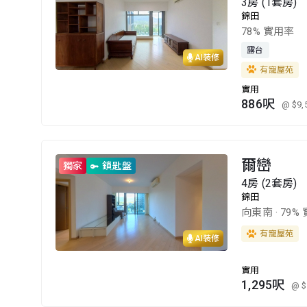
3房 (1套房)
錦田
78% 實用率
露台
AI裝修
有寵屋苑
實用
886呎
@ $9,
爾巒
獨家
鎖匙盤
4房 (2套房)
錦田
向東南
·
79%
有寵屋苑
AI裝修
實用
1,295呎
@ $