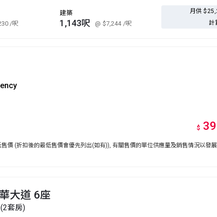
月供 $25
建築
1,143呎
計
230
/呎
@ $7,244
/呎
gency
39
$
價 (折扣後的最低售價會優先列出(如有)), 有關售價的單位供應量及銷售情況以發
華大道 6座
(2套房)