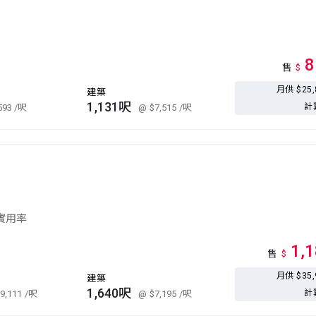
8
售
$
月供 $25
建築
1,131呎
計
593
/呎
@ $7,515
/呎
 實用率
1,
售
$
月供 $35
建築
1,640呎
計
9,111
/呎
@ $7,195
/呎