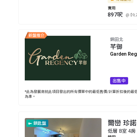
實用
897呎
@ $9,
錦田北
芊御
Garden Re
出售中
*此為發展商就此項目發出的所有價單中的最低售價/計算折扣後的最低售
為準。
爾巒 珍諾
鎖匙盤
低層 B室 4房 