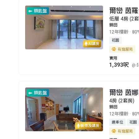
爾巒 茵羅
鎖匙盤
低層 4房 (2
錦田
12年樓齡
·
80
花園
AI講房
有寵屋苑
實用
1,393呎
@ $
爾巒 茵娜
鎖匙盤
4房 (2套房)
錦田
12年樓齡
·
80
連車位
花園
裝修及講房
有寵屋苑