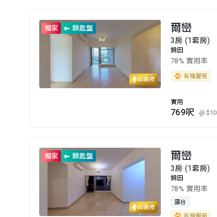
爾巒
獨家
鎖匙盤
3房 (1套房)
錦田
78% 實用率
有寵屋苑
AI裝修
實用
769呎
@ $10
爾巒
獨家
鎖匙盤
3房 (1套房)
錦田
78% 實用率
露台
AI裝修
有寵屋苑