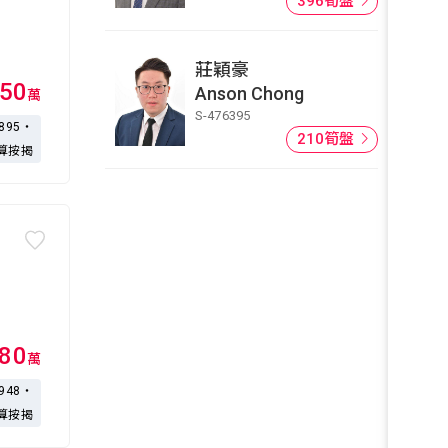
396筍盤
莊穎豪
50
Anson Chong
萬
S-476395
,895・
210筍盤
算按揭
180
萬
,948・
算按揭