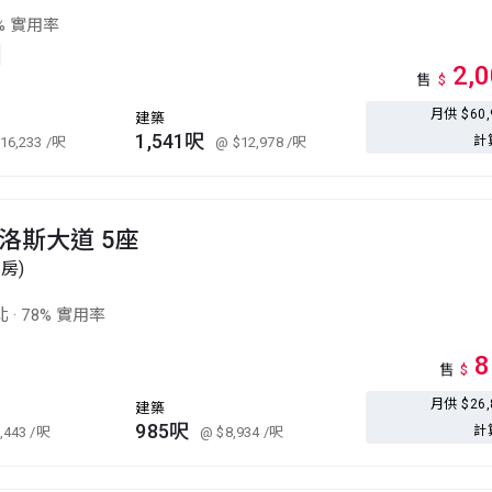
% 實用率
2,
售
$
月供 $60
建築
1,541呎
計
16,233
/呎
@ $12,978
/呎
洛斯大道 5座
套房)
北
·
78% 實用率
8
售
$
月供 $26
建築
985呎
計
,443
/呎
@ $8,934
/呎