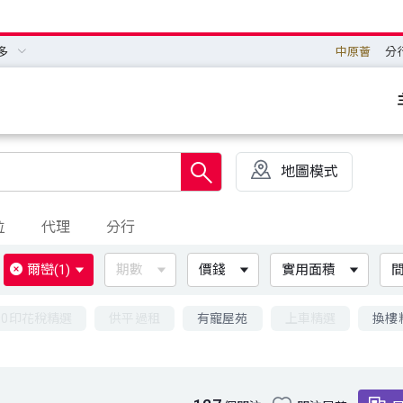
多
中原薈
分
地圖模式
位
代理
分行
爾巒
(1)
期數
價錢
實用面積
00印花稅精選
供平過租
有寵屋苑
上車精選
換樓