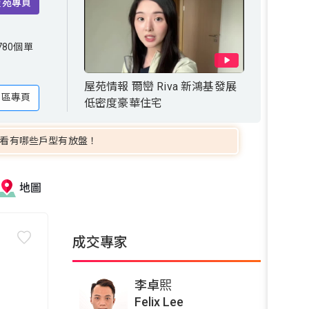
屋苑專頁
個單
80個單
屋苑情報 爾巒 Riva 新鴻基發展
地區專頁
低密度豪華住宅
看有哪些戶型有放盤！
地圖
成交專家
李卓𤋮
Felix Lee