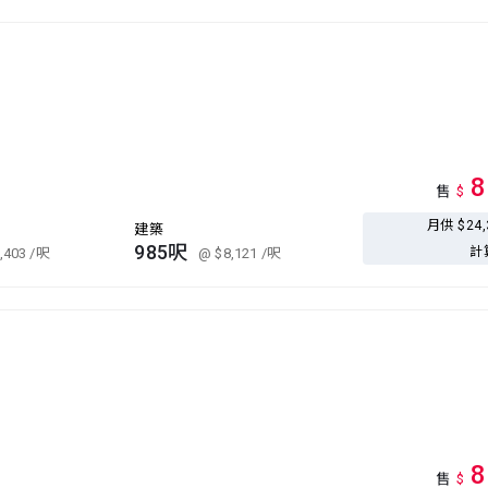
8
售
$
月供 $24
建築
985呎
計
,403
/呎
@ $8,121
/呎
8
售
$