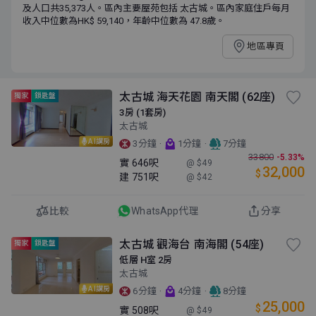
及人口共35,373人。區內主要屋苑包括 太古城。區內家庭住戶每月
收入中位數為HK$ 59,140，年齡中位數為 47.8歲。
地區專頁
太古城 海天花園 南天閣 (62座)
獨家
鎖匙盤
3房 (1套房)
太古城
AI講房
·
·
3分鐘
1分鐘
7分鐘
33800
-5.33%
實
646呎
@ $49
32,000
$
建
751呎
@ $42
比較
WhatsApp代理
分享
太古城 觀海台 南海閣 (54座)
獨家
鎖匙盤
低層 H室 2房
太古城
AI講房
·
·
6分鐘
4分鐘
8分鐘
25,000
$
實
508呎
@ $49