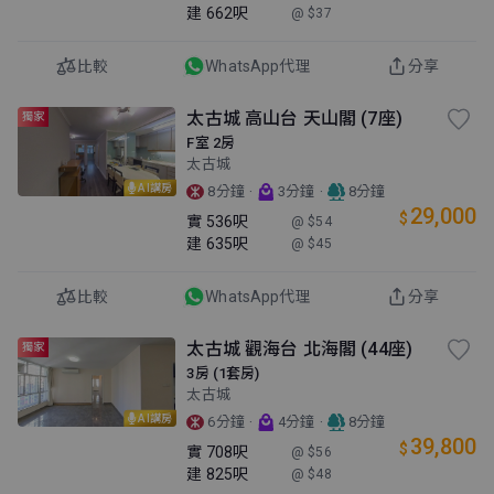
建
662呎
@ $37
比較
WhatsApp代理
分享
太古城 高山台 天山閣 (7座)
獨家
F室 2房
太古城
AI講房
·
·
8分鐘
3分鐘
8分鐘
29,000
$
實
536呎
@ $54
建
635呎
@ $45
比較
WhatsApp代理
分享
太古城 觀海台 北海閣 (44座)
獨家
3房 (1套房)
太古城
AI講房
·
·
6分鐘
4分鐘
8分鐘
39,800
$
實
708呎
@ $56
建
825呎
@ $48