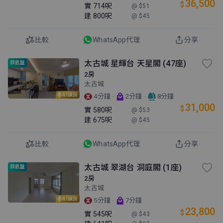
36,500
$
實
714呎
@ $51
建
800呎
@ $45
比較
WhatsApp代理
分享
太古城 星輝台 天星閣 (47座)
鎖匙盤
2房
太古城
AI講房
·
·
4分鐘
2分鐘
8分鐘
31,000
$
實
580呎
@ $53
建
675呎
@ $45
比較
WhatsApp代理
分享
太古城 翠湖台 洞庭閣 (1座)
鎖匙盤
2房
太古城
AI講房
·
5分鐘
7分鐘
23,800
$
實
545呎
@ $43