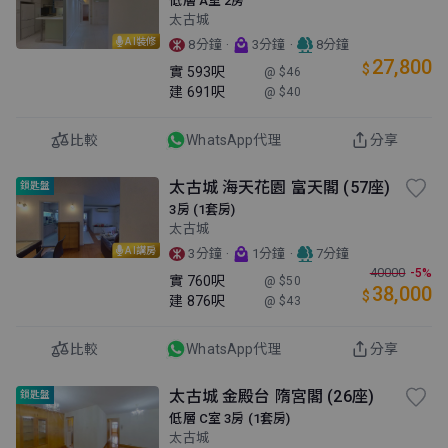
低層 A室 2房
太古城
AI裝修
·
·
8分鐘
3分鐘
8分鐘
27,800
$
實
593呎
@ $46
建
691呎
@ $40
比較
WhatsApp代理
分享
太古城 海天花園 富天閣 (57座)
鎖匙盤
3房 (1套房)
太古城
AI講房
·
·
3分鐘
1分鐘
7分鐘
40000
-5%
實
760呎
@ $50
38,000
$
建
876呎
@ $43
比較
WhatsApp代理
分享
太古城 金殿台 隋宮閣 (26座)
鎖匙盤
低層 C室 3房 (1套房)
太古城