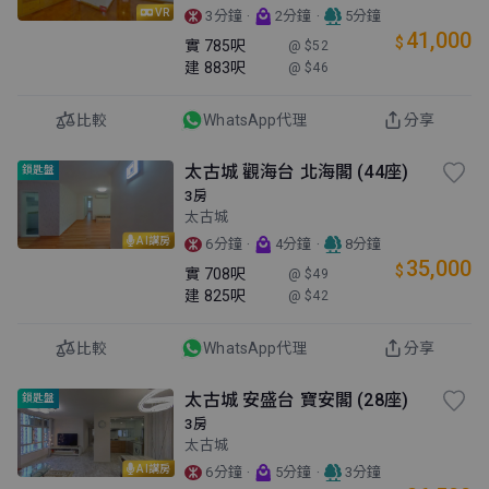
VR
·
·
3分鐘
2分鐘
5分鐘
41,000
$
實
785呎
@ $52
建
883呎
@ $46
比較
WhatsApp代理
分享
太古城 觀海台 北海閣 (44座)
鎖匙盤
3房
太古城
AI講房
·
·
6分鐘
4分鐘
8分鐘
35,000
$
實
708呎
@ $49
建
825呎
@ $42
比較
WhatsApp代理
分享
太古城 安盛台 寶安閣 (28座)
鎖匙盤
3房
太古城
AI講房
·
·
6分鐘
5分鐘
3分鐘