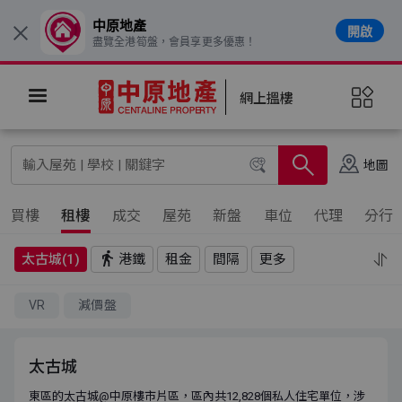
中原地產
開啟
×
盡覽全港筍盤，會員享更多優惠！
網上搵樓
地圖
買樓
租樓
成交
屋苑
新盤
車位
代理
分行
太古城(1)
港鐵
租金
間隔
更多
VR
減價盤
太古城
東區的太古城@中原樓市片區，區內共12,828個私人住宅單位，涉