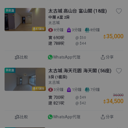
太古城 高山台 富山閣 (18座)
鎖匙盤
中層 A室 2房
太古城
AI講房
·
·
8分鐘
3分鐘
8分鐘
35,000
$
實
690呎
@ $50
建
788呎
@ $44
比較
WhatsApp代理
分享
太古城 海天花園 海天閣 (56座)
鎖匙盤
3房 (1套房)
太古城
AI講房
·
·
3分鐘
1分鐘
7分鐘
36000
實
700呎
@ $49
34,500
$
建
821呎
@ $42
比較
WhatsApp代理
分享