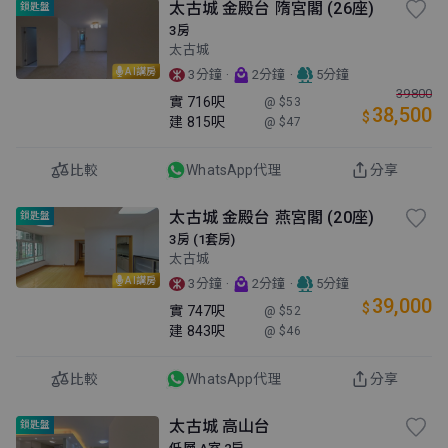
太古城 金殿台 隋宮閣 (26座)
鎖匙盤
3房
太古城
AI講房
·
·
3分鐘
2分鐘
5分鐘
39800
實
716呎
@ $53
38,500
$
建
815呎
@ $47
比較
WhatsApp代理
分享
太古城 金殿台 燕宮閣 (20座)
鎖匙盤
3房 (1套房)
太古城
AI講房
·
·
3分鐘
2分鐘
5分鐘
39,000
$
實
747呎
@ $52
建
843呎
@ $46
比較
WhatsApp代理
分享
太古城 高山台
鎖匙盤