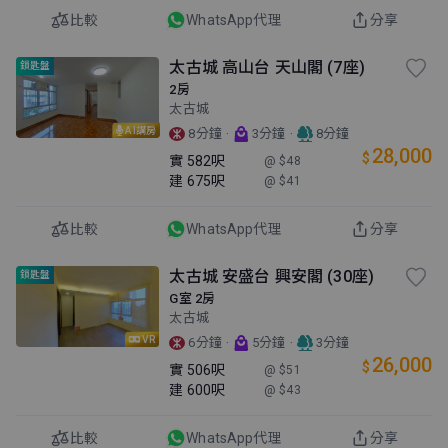
比較
WhatsApp代理
分享
太古城 高山台 天山閣 (7座)
鎖匙盤
2房
太古城
AI講房
·
·
8分鐘
3分鐘
8分鐘
28,000
$
實
582呎
@ $48
建
675呎
@ $41
比較
WhatsApp代理
分享
太古城 安盛台 興安閣 (30座)
鎖匙盤
G室 2房
太古城
VR
·
·
6分鐘
5分鐘
3分鐘
26,000
$
實
506呎
@ $51
建
600呎
@ $43
比較
WhatsApp代理
分享