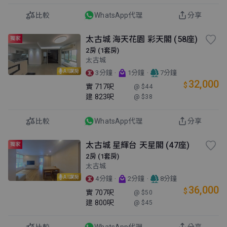
比較
WhatsApp代理
分享
太古城 海天花園 彩天閣 (58座)
獨家
2房 (1套房)
太古城
AI講房
·
·
3分鐘
1分鐘
7分鐘
32,000
$
實
717呎
@ $44
建
823呎
@ $38
比較
WhatsApp代理
分享
太古城 星輝台 天星閣 (47座)
獨家
2房 (1套房)
太古城
AI講房
·
·
4分鐘
2分鐘
8分鐘
36,000
$
實
707呎
@ $50
建
800呎
@ $45
比較
WhatsApp代理
分享