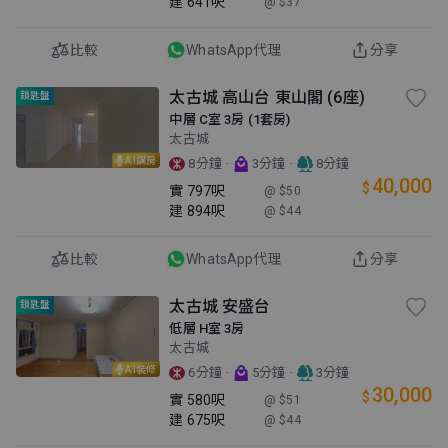
建
641呎
@ $37
比較
WhatsApp代理
分享
太古城 高山台 東山閣 (6座)
鎖匙盤
中層 C室 3房 (1套房)
太古城
AI講房
·
·
8分鐘
3分鐘
8分鐘
40,000
$
實
797呎
@ $50
建
894呎
@ $44
比較
WhatsApp代理
分享
太古城 安盛台
鎖匙盤
低層 H室 3房
太古城
AI裝修
·
·
6分鐘
5分鐘
3分鐘
30,000
$
實
580呎
@ $51
建
675呎
@ $44