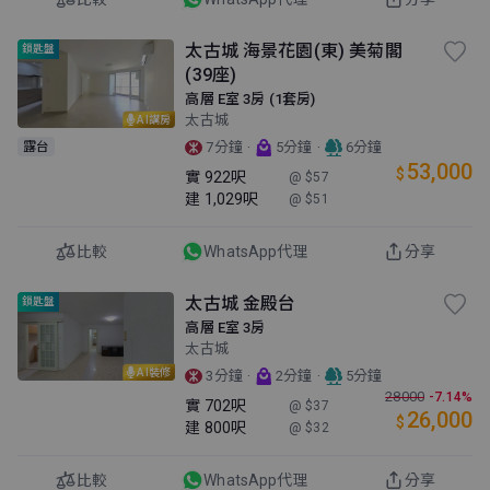
太古城 海景花園(東) 美菊閣
鎖匙盤
(39座)
高層 E室 3房 (1套房)
太古城
AI講房
·
·
露台
7分鐘
5分鐘
6分鐘
53,000
$
實
922呎
@ $57
建
1,029呎
@ $51
比較
WhatsApp代理
分享
太古城 金殿台
鎖匙盤
高層 E室 3房
太古城
AI裝修
·
·
3分鐘
2分鐘
5分鐘
28000
-7.14%
實
702呎
@ $37
26,000
$
建
800呎
@ $32
比較
WhatsApp代理
分享