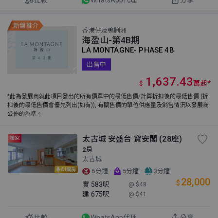
香港仔及鴨脷洲
海盈山-第4B期
LA MONTAGNE- PHASE 4B
出售中
1,637.43
萬
起
*
$
*此為發展商就此項目發出的所有價單中的最低售價/計算折扣後的最低售價 (折
扣後的最低售價會優先列出(如有)), 有關售價的單位供應量及銷售情況以發展商
公佈的為準。
太古城 安盛台 寶安閣 (28座)
獨家
2房
太古城
AI講房
·
·
6分鐘
5分鐘
3分鐘
28,000
$
實
583呎
@ $48
建
675呎
@ $41
比較
WhatsApp代理
分享