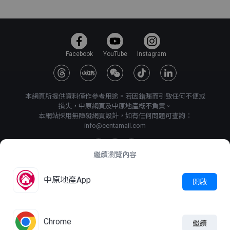
Facebook
YouTube
Instagram
本網頁所提供資料僅作參考用途。若因錯漏而引致任何不便或
損失，中原網頁及中原地產概不負責。
本網站採用無障礙網頁設計，如有任何問題可查詢：
info@centamail.com
繼續瀏覽內容
©
2026
中原地產代理有限公司 版權所有・
牌照號碼 C-000227
中原地產App
開啟
中原集團管理有限公司
網上搵樓
|
中原工商舖
|
中原按揭
使用條款
私隱政策聲明
Chrome
繼續