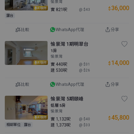
愉景灣
36,000
$
AI裝修
實
821呎
@ $43
露台
比較
WhatsApp代理
分享
愉景灣 1期明翠台
1房
愉景灣
14,000
$
AI裝修
實
440呎
@ $31
建
530呎
@ $26
比較
WhatsApp代理
分享
愉景灣 5期頤峰
低層 5房
愉景灣
45,800
$
AI裝修
實
1,132呎
@ $40
建
1,373呎
相鄰單位
露台
@ $33