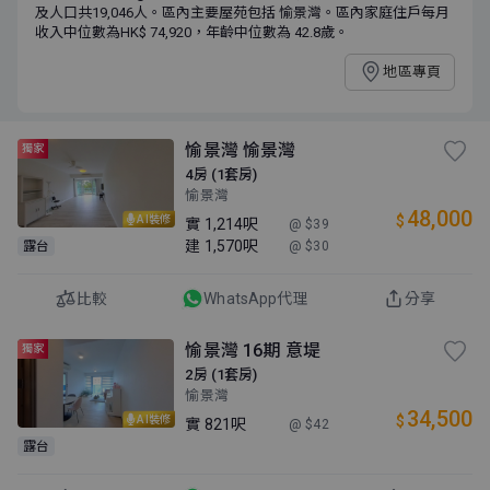
及人口共19,046人。區內主要屋苑包括 愉景灣。區內家庭住戶每月
收入中位數為HK$ 74,920，年齡中位數為 42.8歲。
地區專頁
愉景灣 愉景灣
獨家
4房 (1套房)
愉景灣
48,000
$
AI裝修
實
1,214呎
@ $39
建
1,570呎
露台
@ $30
比較
WhatsApp代理
分享
愉景灣 16期 意堤
獨家
2房 (1套房)
愉景灣
34,500
$
AI裝修
實
821呎
@ $42
露台