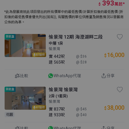
393
萬
起
*
$
*此為發展商就此項目發出的所有價單中的最低售價/計算折扣後的最低售價 (折
扣後的最低售價會優先列出(如有)), 有關售價的單位供應量及銷售情況以發展商
公佈的為準。
愉景灣 12期 海澄湖畔二段
鎖匙盤
中層 1房
愉景灣
16,000
$
AI裝修
實
442呎
@ $36
建
565呎
@ $28
比較
WhatsApp代理
分享
愉景灣 愉景灣
鎖匙盤
2房 (1套房)
愉景灣
38,000
$
AI裝修
實
837呎
@ $45
建
933呎
花園
@ $40
比較
WhatsApp代理
分享