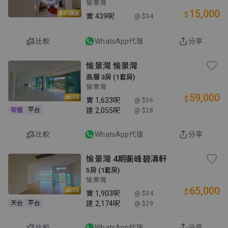
愉景灣
15,000
$
AI講房
實
439呎
@ $34
比較
WhatsApp代理
分享
愉景灣 愉景灣
高層 3房 (1套房)
愉景灣
59,000
$
VR
實
1,633呎
@ $36
建
2,055呎
筍盤
平台
@ $28
比較
WhatsApp代理
分享
愉景灣 4期蘅峰碧濤軒
5房 (1套房)
愉景灣
65,000
$
VR
實
1,903呎
@ $34
建
2,174呎
天台
平台
@ $29
比較
WhatsApp代理
分享