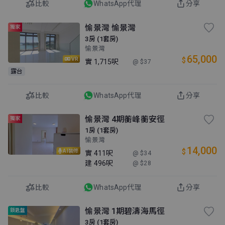
比較
WhatsApp代理
分享
愉景灣 愉景灣
獨家
3房 (1套房)
愉景灣
65,000
$
VR
實
1,715呎
@ $37
露台
比較
WhatsApp代理
分享
愉景灣 4期蘅峰蘅安徑
獨家
1房 (1套房)
愉景灣
14,000
$
AI裝修
實
411呎
@ $34
建
496呎
@ $28
比較
WhatsApp代理
分享
愉景灣 1期碧濤海馬徑
鎖匙盤
3房 (1套房)