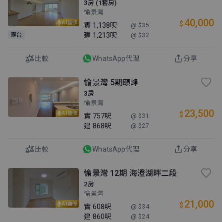
3房 (1套房)
愉景灣
40,000
$
AI裝修
實
1,138呎
@ $35
建
1,213呎
露台
@ $32
比較
WhatsApp代理
分享
愉景灣 5期頤峰
3房
愉景灣
23,500
$
AI裝修
實
757呎
@ $31
建
868呎
@ $27
比較
WhatsApp代理
分享
愉景灣 12期 海澄湖畔二段
2房
愉景灣
21,000
$
AI裝修
實
608呎
@ $34
建
860呎
@ $24