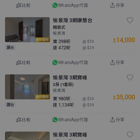
比較
WhatsApp代理
分享
愉景灣 3期康慧台
開放式
愉景灣
14,000
$
AI裝修
實
398呎
@ $35
建
472呎
露台
@ $29
比較
WhatsApp代理
分享
愉景灣 3期寶峰
3房 (1套房)
愉景灣
35,000
$
AI裝修
實
980呎
@ $35
建
1,134呎
露台
@ $30
比較
WhatsApp代理
分享
愉景灣 3期寶峰