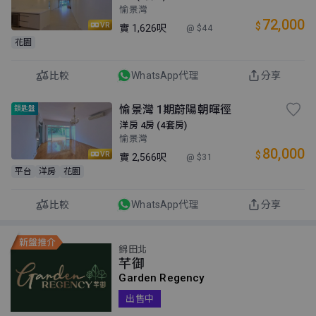
愉景灣
72,000
$
VR
實
1,626呎
@ $44
花園
比較
WhatsApp代理
分享
愉景灣 1期蔚陽朝暉徑
鎖匙盤
洋房 4房 (4套房)
愉景灣
80,000
$
VR
實
2,566呎
@ $31
平台
洋房
花園
比較
WhatsApp代理
分享
錦田北
芊御
Garden Regency
出售中