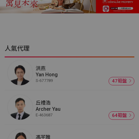
人氣代理
洪燕
Yan Hong
S-677789
47筍盤
丘禮浩
Archer Yau
E-463687
64筍盤
馮芊雅