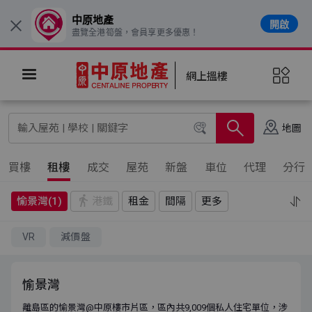
中原地產
開啟
×
盡覽全港筍盤，會員享更多優惠！
網上搵樓
地圖
買樓
租樓
成交
屋苑
新盤
車位
代理
分行
愉景灣(1)
港鐵
租金
間隔
更多
VR
減價盤
愉景灣
離島區的愉景灣@中原樓市片區，區內共9,009個私人住宅單位，涉