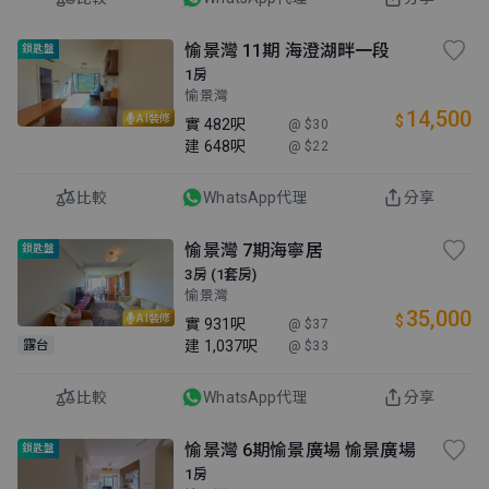
愉景灣 11期 海澄湖畔一段
鎖匙盤
1房
愉景灣
14,500
$
AI裝修
實
482呎
@ $30
建
648呎
@ $22
比較
WhatsApp代理
分享
愉景灣 7期海寧居
鎖匙盤
3房 (1套房)
愉景灣
35,000
$
AI裝修
實
931呎
@ $37
建
1,037呎
露台
@ $33
比較
WhatsApp代理
分享
愉景灣 6期愉景廣場 愉景廣場
鎖匙盤
1房