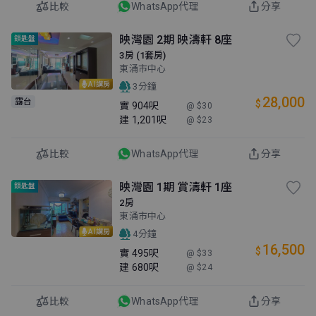
比較
WhatsApp代理
分享
映灣園 2期 映濤軒 8座
鎖匙盤
3房 (1套房)
東涌市中心
AI講房
3分鐘
28,000
露台
$
實
904呎
@ $30
建
1,201呎
@ $23
比較
WhatsApp代理
分享
映灣園 1期 賞濤軒 1座
鎖匙盤
2房
東涌市中心
AI講房
4分鐘
16,500
$
實
495呎
@ $33
建
680呎
@ $24
比較
WhatsApp代理
分享