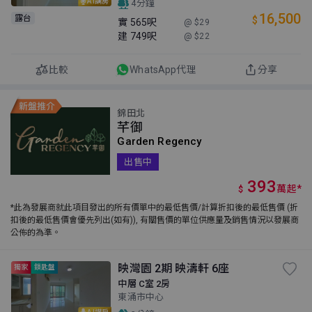
AI講房
4分鐘
16,500
露台
$
實
565呎
@ $29
建
749呎
@ $22
比較
WhatsApp代理
分享
錦田北
芊御
Garden Regency
出售中
393
萬
起
*
$
*此為發展商就此項目發出的所有價單中的最低售價/計算折扣後的最低售價 (折
扣後的最低售價會優先列出(如有)), 有關售價的單位供應量及銷售情況以發展商
公佈的為準。
映灣園 2期 映濤軒 6座
獨家
鎖匙盤
中層 C室 2房
東涌市中心
AI講房