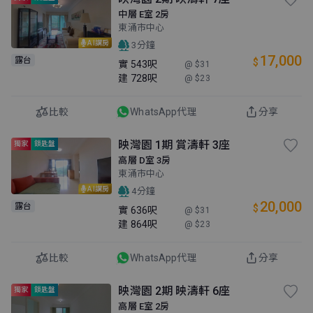
中層 E室 2房
東涌市中心
AI講房
3分鐘
17,000
露台
$
實
543呎
@ $31
建
728呎
@ $23
比較
WhatsApp代理
分享
映灣園 1期 賞濤軒 3座
獨家
鎖匙盤
高層 D室 3房
東涌市中心
AI講房
4分鐘
20,000
露台
$
實
636呎
@ $31
建
864呎
@ $23
比較
WhatsApp代理
分享
映灣園 2期 映濤軒 6座
獨家
鎖匙盤
高層 E室 2房