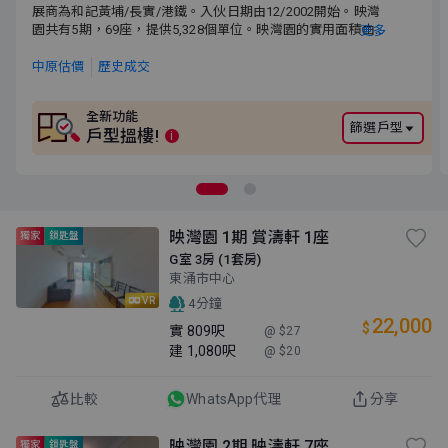
展商為和記黃埔/長實/港鐵。入伙日期由12/2002開始。映灣園共
展商為和記黃埔/長實/港鐵。入伙日期由12/2002開始。映灣
有5期，69座，提供5,328個單位。映灣園的實用面積由463呎至
園共有5期，69座，提供5,328個單位。映灣園的實用面積由
更多
2,470呎。附近有映灣坊、東薈城。小學校網為98。中學校網為離
463呎至2,470呎。附近有映灣坊、東薈城。小學校網為98。
島區。
中學校網為離島區。
中原估價
歷史成交
全新功能
篩選戶型
戶型搵樓!
i
映灣園 1期 賞濤軒 1座
獨家
鎖匙盤
G室 3房 (1套房)
東涌市中心
VR
4分鐘
22,000
$
實
809呎
@ $27
建
1,080呎
@ $20
比較
WhatsApp代理
分享
映灣園 2期 映濤軒 7座
獨家
鎖匙盤