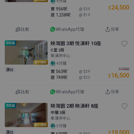
4分鐘
24,500
$
實
956呎
@ $25
建
1,258呎
@ $19
比較
WhatsApp代理
分享
映灣園 3期 悅濤軒 10座
鎖匙盤
C室 2房
東涌市中心
AI講房
4分鐘
17000
露台
實
563呎
@ $29
16,500
$
建
749呎
@ $22
比較
WhatsApp代理
分享
映灣園 2期 映濤軒 8座
鎖匙盤
中層 3房
東涌市中心
AI講房
3分鐘
19,000
露台
$