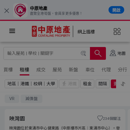
中原地產
開啟
×
盡覽全港筍盤，會員享更多優惠！
網上搵樓
地圖
買樓
租樓
成交
屋苑
新盤
車位
代理
分行
地區｜港鐵｜校網｜大學
港鐵
租金
間隔
更多
VR
減價盤
映灣園
234個關注
映灣園位於東涌市中心健東路（中原樓市片區：東涌市中心）。發
映灣園位於東涌市中心健東路（中原樓市片區：東涌市中心）。發