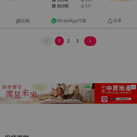
實
630呎
@ $30
建
865呎
@ $21
比較
WhatsApp代理
分享
1
2
3