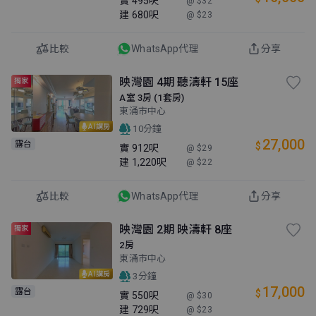
實
495呎
@ $32
建
680呎
@ $23
比較
WhatsApp代理
分享
映灣園 4期 聽濤軒 15座
獨家
A室 3房 (1套房)
東涌市中心
AI講房
10分鐘
27,000
露台
$
實
912呎
@ $29
建
1,220呎
@ $22
比較
WhatsApp代理
分享
映灣園 2期 映濤軒 8座
獨家
2房
東涌市中心
AI講房
3分鐘
17,000
露台
$
實
550呎
@ $30
建
729呎
@ $23