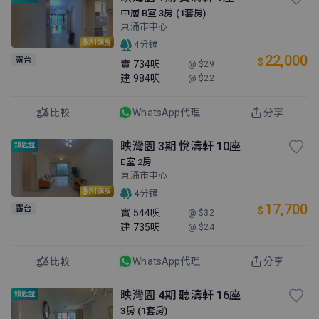
中層 B室 3房 (1套房)
東涌市中心
AI講房
4分鐘
22,000
露台
$
實
734呎
@ $29
建
984呎
@ $22
比較
WhatsApp代理
分享
映灣園 3期 悅濤軒 10座
鎖匙盤
E室 2房
東涌市中心
AI講房
4分鐘
17,700
露台
$
實
544呎
@ $32
建
735呎
@ $24
比較
WhatsApp代理
分享
映灣園 4期 聽濤軒 16座
鎖匙盤
3房 (1套房)