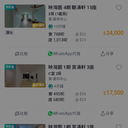
映灣園 4期 聽濤軒 15座
鎖匙盤
3房 (1套房)
東涌市中心
AI講房
10分鐘
24,000
露台
$
實
748呎
@ $32
建
1,013呎
@ $23
比較
WhatsApp代理
分享
映灣園 1期 賞濤軒 3座
鎖匙盤
C室 2房
東涌市中心
AI講房
4分鐘
17,500
$
實
495呎
@ $35
建
680呎
@ $25
比較
WhatsApp代理
分享
映灣園 1期 賞濤軒 1座
鎖匙盤