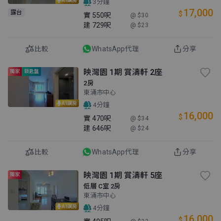
3分鐘
17,000
露台
$
實
550呎
@ $30
建
729呎
@ $23
比較
WhatsApp代理
分享
映灣園 1期 賞濤軒 2座
獨家
鎖匙盤
2房
東涌市中心
AI講房
4分鐘
16,000
$
實
470呎
@ $34
建
646呎
@ $24
比較
WhatsApp代理
分享
映灣園 1期 賞濤軒 5座
獨家
低層 C室 2房
東涌市中心
AI講房
4分鐘
16,000
$