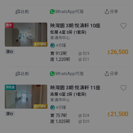
比較
WhatsApp代理
分享
映灣園 3期 悅濤軒 10座
獨家
低層 A室 3房 (1套房)
東涌市中心
AI講房
4分鐘
26,500
露台
$
實
912呎
@ $29
建
1,220呎
@ $21
比較
WhatsApp代理
分享
映灣園 3期 悅濤軒 11座
鎖匙盤
高層 G室 2房 (1套房)
東涌市中心
AI講房
4分鐘
21,500
露台
$
實
757呎
@ $28
建
1,025呎
@ $20