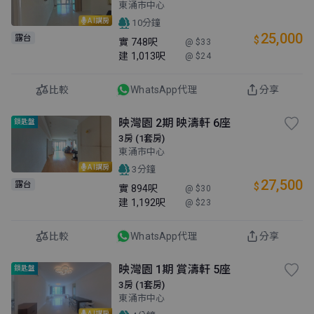
東涌市中心
AI講房
10分鐘
25,000
露台
$
實
748呎
@ $33
建
1,013呎
@ $24
比較
WhatsApp代理
分享
映灣園 2期 映濤軒 6座
鎖匙盤
3房 (1套房)
東涌市中心
AI講房
3分鐘
27,500
露台
$
實
894呎
@ $30
建
1,192呎
@ $23
比較
WhatsApp代理
分享
映灣園 1期 賞濤軒 5座
鎖匙盤
3房 (1套房)
東涌市中心
AI講房