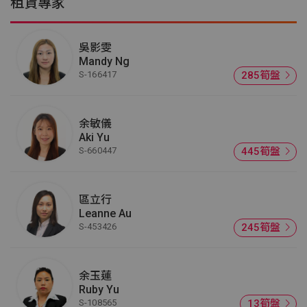
租賃專家
吳影雯
Mandy Ng
S-166417
285筍盤
余敏儀
Aki Yu
S-660447
445筍盤
區立行
Leanne Au
S-453426
245筍盤
余玉蓮
Ruby Yu
S-108565
13筍盤