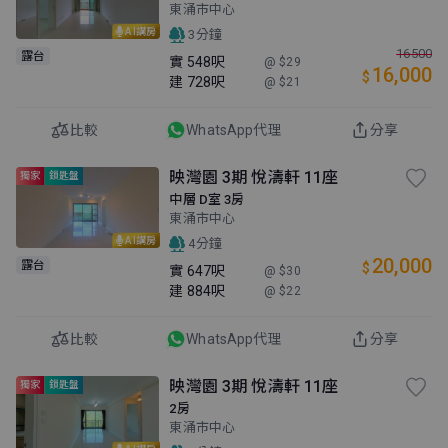
東涌市中心
AI講房
3分鐘
16500
露台
實
548呎
@ $29
16,000
$
建
728呎
@ $21
比較
WhatsApp代理
分享
映灣園 3期 悅濤軒 11座
獨家
鎖匙盤
中層 D室 3房
東涌市中心
AI講房
4分鐘
20,000
露台
$
實
647呎
@ $30
建
884呎
@ $22
比較
WhatsApp代理
分享
映灣園 3期 悅濤軒 11座
獨家
鎖匙盤
2房
東涌市中心