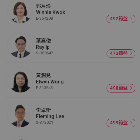
郭月珍
Winnie Kwok
E-354208
492筍盤
葉嘉俊
Ray Ip
S-350647
473筍盤
黃潤兒
Elwyn Wong
E-313643
498筍盤
李卓衡
Fleming Lee
S-372021
499筍盤