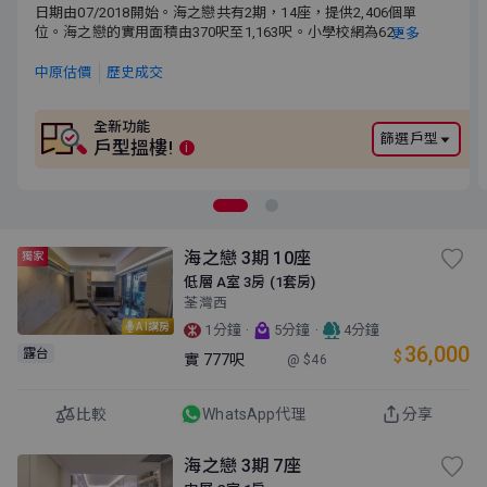
日期由07/2018開始。海之戀共有2期，14座，提供2,406個單位。
日期由07/2018開始。海之戀共有2期，14座，提供2,406個單
海之戀的實用面積由370呎至1,163呎。小學校網為62。中學校網為
位。海之戀的實用面積由370呎至1,163呎。小學校網為62。
更多
荃灣區。
中學校網為荃灣區。
中原估價
歷史成交
全新功能
篩選戶型
戶型搵樓!
i
海之戀 3期 10座
獨家
低層 A室 3房 (1套房)
荃灣西
AI講房
·
·
1分鐘
5分鐘
4分鐘
36,000
露台
$
實
777呎
@ $46
比較
WhatsApp代理
分享
海之戀 3期 7座