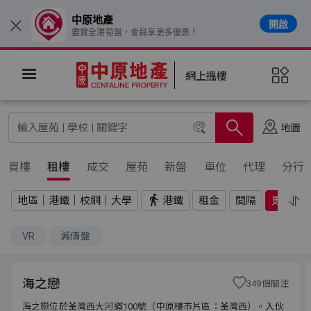
中原地產
開啟
×
盡覽全港筍盤，會員享更多優惠！
網上搵樓
地圖
買樓
租樓
成交
屋苑
新盤
車位
代理
分行
地區｜港鐵｜校網｜大學
港鐵
租金
間隔
更多
VR
減價盤
海之戀
349個關注
海之戀位於荃灣西大河道100號（中原樓市片區：荃灣西）。入伙
海之戀位於荃灣西大河道100號（中原樓市片區：荃灣西）。入伙