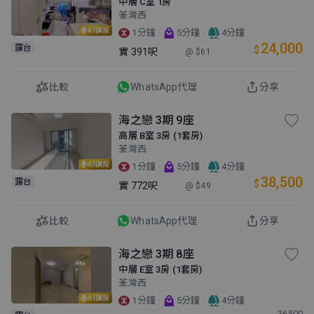
中層 C室 1房
荃灣西
AI講房
·
·
1分鐘
5分鐘
4分鐘
24,000
露台
$
實
391呎
@ $61
比較
WhatsApp代理
分享
海之戀 3期 9座
高層 B室 3房 (1套房)
荃灣西
AI講房
·
·
1分鐘
5分鐘
4分鐘
38,500
露台
$
實
772呎
@ $49
比較
WhatsApp代理
分享
海之戀 3期 8座
中層 E室 3房 (1套房)
荃灣西
AI講房
·
·
1分鐘
5分鐘
4分鐘
36500