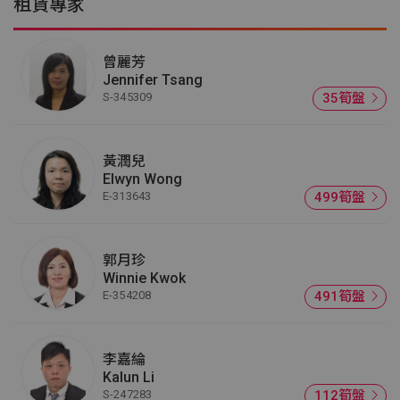
租賃專家
曾麗芳
Jennifer Tsang
S-345309
35筍盤
黃潤兒
Elwyn Wong
E-313643
499筍盤
郭月珍
Winnie Kwok
E-354208
491筍盤
李嘉綸
Kalun Li
S-247283
112筍盤