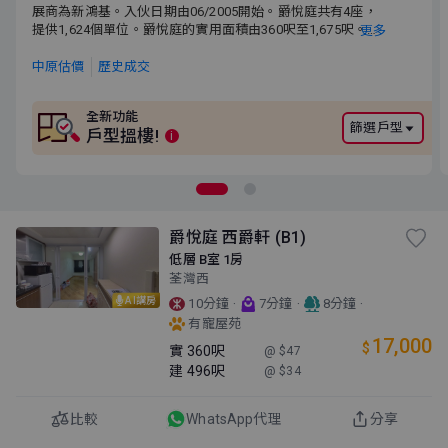
展商為新鴻基。入伙日期由06/2005開始。爵悅庭共有4座，提供
展商為新鴻基。入伙日期由06/2005開始。爵悅庭共有4座，
1,624個單位。爵悅庭的實用面積由360呎至1,675呎。爵悅庭交通
提供1,624個單位。爵悅庭的實用面積由360呎至1,675呎。爵
更多
便利，鄰近港鐵荃灣西站。小學校網為62。中學校網為荃灣區。
悅庭交通便利，鄰近港鐵荃灣西站。小學校網為62。中學校
網為荃灣區。
中原估價
歷史成交
全新功能
篩選戶型
戶型搵樓!
i
爵悅庭 西爵軒 (B1)
低層 B室 1房
荃灣西
AI講房
·
·
·
10分鐘
7分鐘
8分鐘
有寵屋苑
17,000
$
實
360呎
@ $47
建
496呎
@ $34
比較
WhatsApp代理
分享