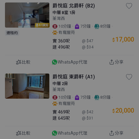
爵悅庭 北爵軒 (B2)
中層 B室 1房
荃灣西
AI講房
·
·
·
10分鐘
7分鐘
8分鐘
有寵屋苑
連租約
17,000
$
實
360呎
@ $47
建
496呎
@ $34
比較
WhatsApp代理
分享
爵悅庭 東爵軒 (A1)
中層 2房
荃灣西
·
·
·
10分鐘
7分鐘
8分鐘
有寵屋苑
20,000
$
實
469呎
@ $42
建
645呎
@ $31
比較
WhatsApp代理
分享