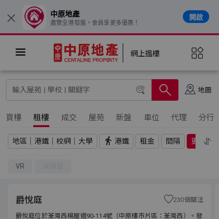
中原地產
開啟
×
盡覽全港筍盤，會員享更多優惠！
網上搵樓
地圖
買樓
租樓
成交
屋苑
新盤
車位
代理
分行
地區｜港鐵｜校網｜大學
港鐵
租金
間隔
更多
VR
減價盤
爵悅庭
230個關注
爵悅庭位於荃灣西楊屋道90-114號（中原樓市片區：荃灣西）。發
爵悅庭位於荃灣西楊屋道90-114號（中原樓市片區：荃灣西）。發