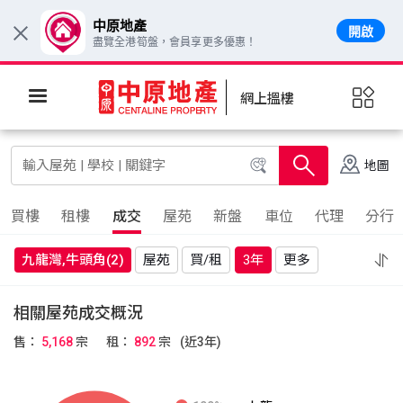
中原地產
開啟
×
盡覽全港筍盤，會員享更多優惠！
網上搵樓
地圖
買樓
租樓
成交
屋苑
新盤
車位
代理
分行
九龍灣,牛頭角(2)
屋苑
買/租
3年
更多
相關屋苑成交概況
售：
5,168
宗
租：
892
宗
(近3年)