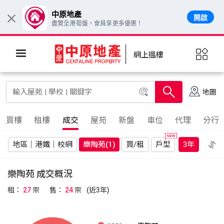
中原地產
開啟
×
盡覽全港筍盤，會員享更多優惠！
網上搵樓
地圖
買樓
租樓
成交
屋苑
新盤
車位
代理
分行
地區｜港鐵｜校網
樂陶苑
(1)
買/租
戶型
3年
更多
樂陶苑 成交概況
租：
27
宗
售：
24
宗
(近3年)