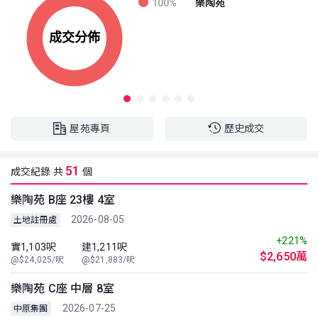
100%
樂陶苑
屋苑專頁
歷史成交
51
成交紀錄 共
個
樂陶苑 B座 23樓 4室
2026-08-05
土地註冊處
+221%
實1,103呎
建1,211呎
$2,650萬
@$24,025/呎
@$21,883/呎
樂陶苑 C座 中層 8室
2026-07-25
中原集團