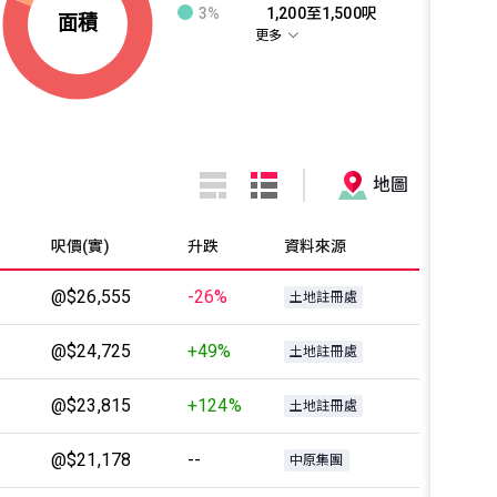
3%
1,200至1,500呎
更多
地圖
呎價(實)
升跌
資料來源
@$26,555
-26%
土地註冊處
@$24,725
+49%
土地註冊處
@$23,815
+124%
土地註冊處
@$21,178
--
中原集團