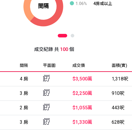
1.06%
4房或以上
成交紀錄 共
100
個
間隔
平面圖
成交價
面積(實)
4 房
$3,500萬
1,318呎
3 房
$2,250萬
910呎
2 房
$1,055萬
443呎
3 房
$1,330萬
628呎