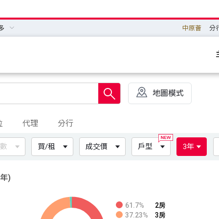
多
中原薈
分
地圖模式
位
代理
分行
數
買/租
成交價
戶型
3年
3年)
61.7%
2房
37.23%
3房