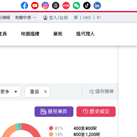
行網絡
有關中原
登入/註冊
繁
HKD
ft²
主頁
地圖搵樓
屋苑
搵代理人
儲存搜尋
更多
重設
屋苑專頁
歷史成交
81%
400至800呎
14%
800至1,200呎