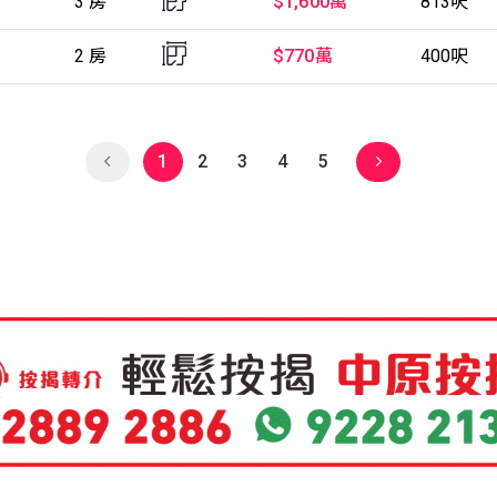
3 房
$1,600萬
813呎
2 房
$770萬
400呎
1
2
3
4
5