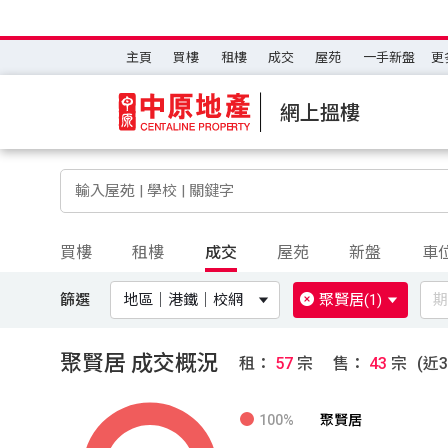
主頁
買樓
租樓
成交
屋苑
一手新盤
更
網上搵樓
買樓
租樓
成交
屋苑
新盤
車
篩選
地區｜港鐵｜校網
聚賢居
(1)
期
聚賢居 成交概況
租：
57
宗
售：
43
宗
(近
100%
聚賢居