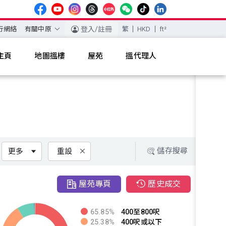
行網絡
有關中原
登入/註冊
繁
HKD
ft²
主頁
地圖搵樓
屋苑
搵代理人
儲存搜尋
更多
重設
屋苑專頁
歷史成交
65.85%
400至800呎
25.38%
400呎或以下