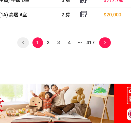
左翼) 中層 D室
3 房
$777.7萬
1A) 高層 A室
2 房
$20,000
1
2
3
4
417