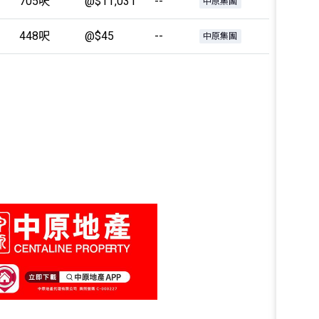
705呎
@$11,031
--
中原集團
448呎
@$45
--
中原集團