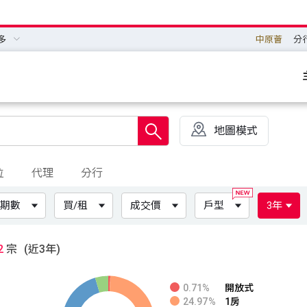
多
中原薈
分
地圖模式
位
代理
分行
期數
買/租
成交價
戶型
3年
2
宗
(近3年)
0.71%
開放式
24.97%
1房