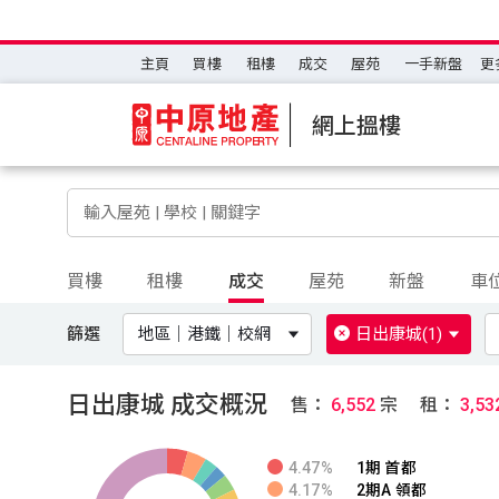
主頁
買樓
租樓
成交
屋苑
一手新盤
更
網上搵樓
買樓
租樓
成交
屋苑
新盤
車
篩選
地區｜港鐵｜校網
日出康城
(1)
日出康城 成交概況
售：
6,552
宗
租：
3,53
4.47%
1期 首都
4.17%
2期A 領都