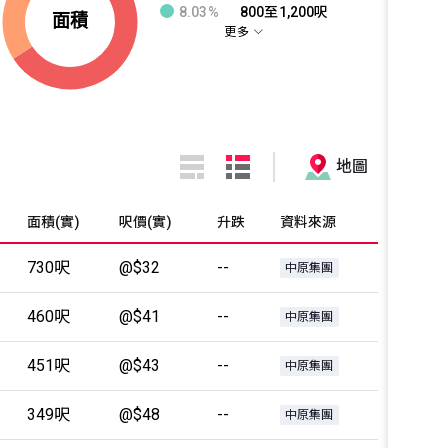
8.03%
800至1,200呎
更多
地圖
面積(實)
呎價(實)
升跌
資料來源
730呎
@$32
--
中原集團
460呎
@$41
--
中原集團
451呎
@$43
--
中原集團
349呎
@$48
--
中原集團