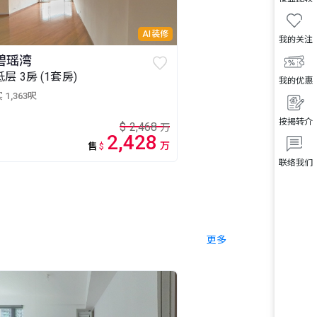
AI装修
我的关注
碧瑶湾
低层 3房 (1套房)
我的优惠
 1,363呎
按揭转介
$
2,468
万
2,428
万
售
$
联络我们
更多