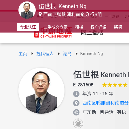
伍世根
Kenneth Ng
西南区鸭脷洲利南道分行B组
主页
买楼
租楼
成交
屋苑
一手新盘
更
专业认证
二手成交专家
租楼
客户评语
奖项
网上搵楼
Kenneth Ng
主页
搵代理人
港岛
伍世根
Kenneth
E-281608
年资 11 - 15 年
西南区鸭脷洲利南道分
广东话
·
普通话
·
英语