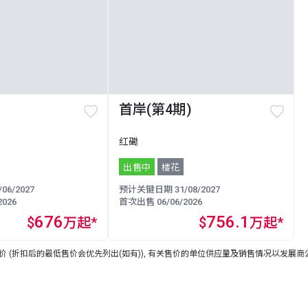
首岸(第4期)
红磡
出售中
楼花
6/2027
预计关键日期 31/08/2027
026
首次出售 06/06/2026
676
756.1
$
万起*
$
万起*
 (折扣后的最低售价会优先列出(如有)), 有关售价的单位供应量及销售情况以发展