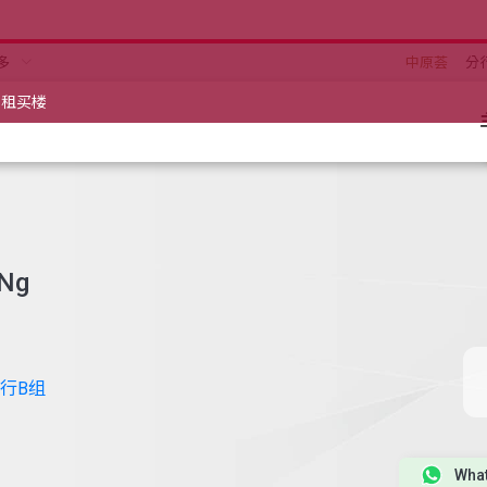
多
中原荟
分
租买楼
 Ng
行B组
Wha