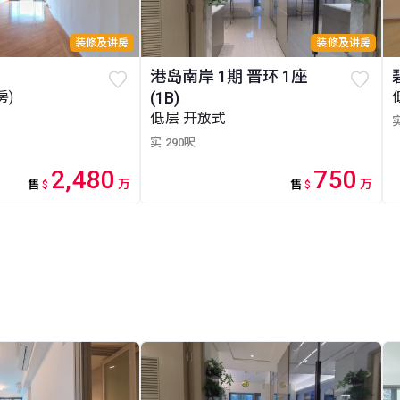
装修及讲房
装修及讲房
港岛南岸 1期 晋环 1座
房)
(1B)
低层 开放式
实
实 290呎
2,480
750
万
万
售
$
售
$