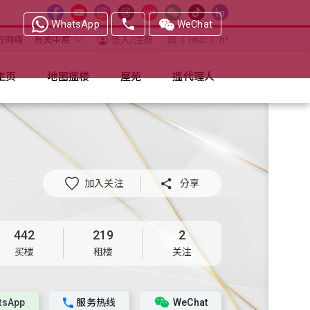
WhatsApp
WeChat
行网络
有关中原
登入/注册
简
HKD
ft²
主页
地图搵楼
屋苑
搵代理人
加入关注

分享
442
219
2
买楼
租楼
关注
tsApp
服务热线
WeChat