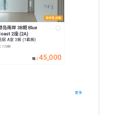
装修及讲房
港岛南岸 3B期 Blue
Coast 2座 (2A)
低层 A室 3房 (1套房)
 773呎
45,000
租
$
更多