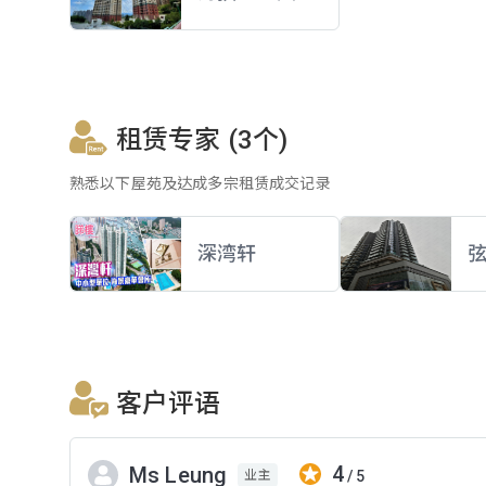
租赁专家 (3个)
熟悉以下屋苑及达成多宗租赁成交记录
深湾轩
客户评语
4
Ms Leung
/ 5
业主