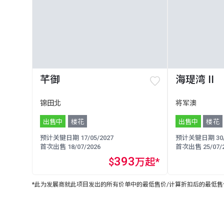
芊御
海瑅湾 II
锦田北
将军澳
出售中
楼花
出售中
楼花
预计关键日期 17/05/2027
预计关键日期 30/0
首次出售 18/07/2026
首次出售 25/07/2
393
$
万起*
*此为发展商就此项目发出的所有价单中的最低售价/计算折扣后的最低售价