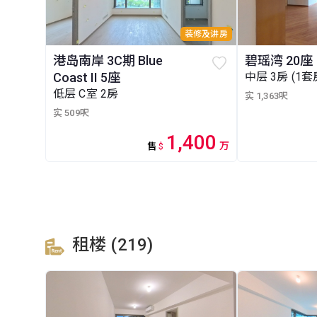
装修及讲房
港岛南岸 3C期 Blue
碧瑶湾 20座
Coast II 5座
中层 3房 (1套
低层 C室 2房
实 1,363呎
实 509呎
1,400
万
售
$
租楼 (219)