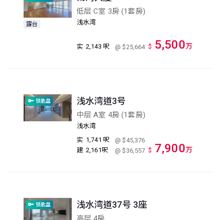
低层 C室 3房 (1套房)
浅水湾
露台
5,500
万
实
2,143 呎
$
@ $25,664
浅水湾道3号
锁匙盘
中层 A室 4房 (1套房)
浅水湾
实
1,741 呎
@ $45,376
7,900
万
建
2,161呎
$
@ $36,557
浅水湾道37号 3座
锁匙盘
高层 4房