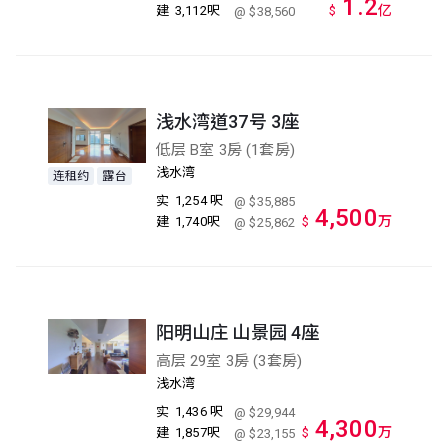
1.2
亿
建
3,112呎
$
@ $38,560
浅水湾道37号 3座
低层 B室 3房 (1套房)
浅水湾
连租约
露台
实
1,254 呎
@ $35,885
4,500
万
建
1,740呎
$
@ $25,862
阳明山庄 山景园 4座
高层 29室 3房 (3套房)
浅水湾
实
1,436 呎
@ $29,944
4,300
万
建
1,857呎
$
@ $23,155