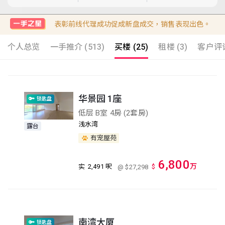
表彰前线代理成功促成新盘成交，销售表现出色。
个人总览
一手推介 (513)
买楼 (25)
租楼 (3)
客户评语
华景园 1座
锁匙盘
低层 B室 4房 (2套房)
浅水湾
露台
有宠屋苑
6,800
万
实
2,491 呎
$
@ $27,298
南湾大厦
锁匙盘