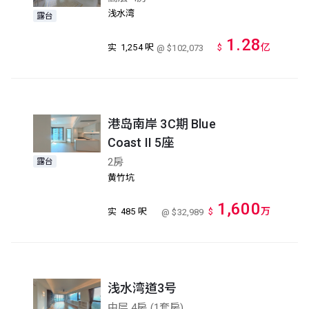
浅水湾
露台
1.28
亿
实
1,254 呎
$
@ $102,073
港岛南岸 3C期 Blue
Coast II 5座
2房
露台
黄竹坑
1,600
万
实
485 呎
$
@ $32,989
浅水湾道3号
中层 4房 (1套房)