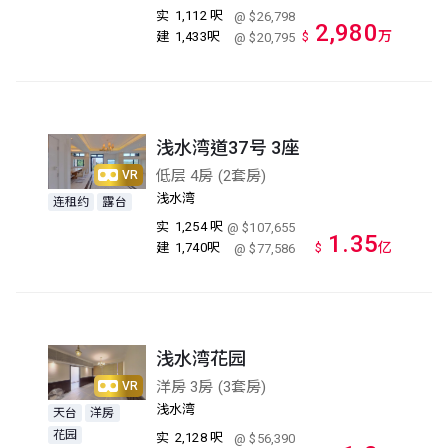
实
1,112 呎
@ $26,798
2,980
万
建
1,433呎
$
@ $20,795
浅水湾道37号 3座
低层 4房 (2套房)
VR
浅水湾
连租约
露台
实
1,254 呎
@ $107,655
1.35
亿
建
1,740呎
$
@ $77,586
浅水湾花园
洋房 3房 (3套房)
VR
浅水湾
天台
洋房
花园
实
2,128 呎
@ $56,390