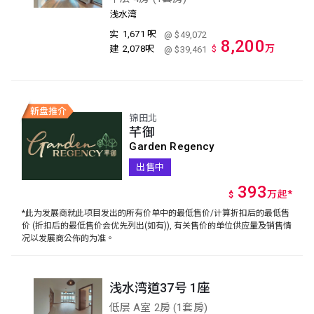
浅水湾
实
1,671 呎
@ $49,072
8,200
万
建
2,078呎
$
@ $39,461
锦田北
芊御
Garden Regency
出售中
393
万
起
*
$
*此为发展商就此项目发出的所有价单中的最低售价/计算折扣后的最低售
价 (折扣后的最低售价会优先列出(如有)), 有关售价的单位供应量及销售情
况以发展商公佈的为准。
浅水湾道37号 1座
低层 A室 2房 (1套房)