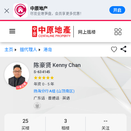
中原地产
开启
×
尽览全港笋盘，会员享更多优惠！
网上搵楼

主页
搵代理人
港岛
陈豪贤
Kenny Chan
S-634145
年资 0 - 5 年
扬海分行A组 (山顶南区)
广东话
·
普通话
·
英语
25
3
--
买楼
租楼
关注