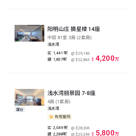
阳明山庄 摘星楼 14座
中层 81室 3房 (2套房)
浅水湾
实
1,441 呎
@ $29,146
4,200
万
建
1,837呎
$
@ $22,863
浅水湾丽景园 7-8座
4房 (1套房)
浅水湾
露台
有宠屋苑
实
2,049 呎
@ $28,306
5,800
万
建
2,288呎
$
@ $25,349