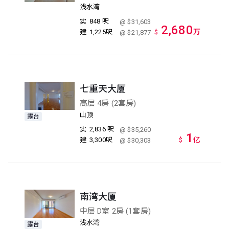
浅水湾
实
848 呎
@ $31,603
2,680
万
建
1,225呎
$
@ $21,877
七重天大厦
高层 4房 (2套房)
山顶
露台
实
2,836 呎
@ $35,260
1
亿
建
3,300呎
$
@ $30,303
南湾大厦
中层 D室 2房 (1套房)
浅水湾
露台