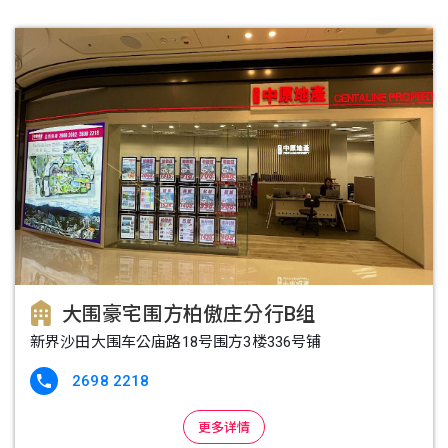
大围豪宅围方柏傲庄分行B组
新界沙田大围车公庙路18号围方3楼336号铺
2698 2218

更多详情