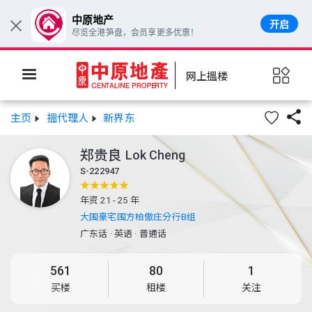
中原地产
开启
×
尽览全港笋盘，会员享更多优惠！
网上搵楼

主页
搵代理人
新界东
郑贵良
Lok Cheng
S-222947
年资 21 - 25 年
大围豪宅围方柏傲庄分行B组
广东话
·
英语
·
普通话
561
80
1
买楼
租楼
关注