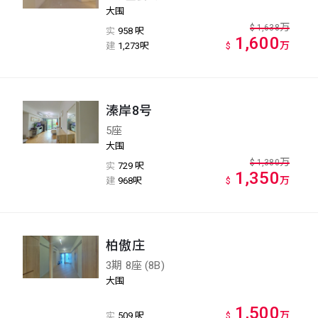
大围
万
$
1,638
实
958 呎
1,600
万
建
1,273呎
$
溱岸8号
5座
大围
万
$
1,380
实
729 呎
1,350
万
建
968呎
$
柏傲庄
3期 8座 (8B)
大围
1,500
万
实
509 呎
$