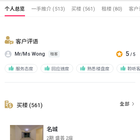
个人总览
一手推介 (513)
买楼 (561)
租楼 (80)
客户评
客户评语
5
Mr/Ms Wong
/ 5
租客
服务态度
回应速度
熟悉楼盘度
聆听
全部
买楼 (561)
名城
2期 盛荟 2座