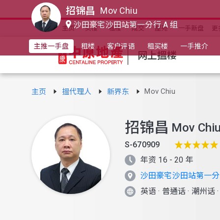
招锦昌
Mov Chiu
沙田豪宅沙田站第一分行 A 组
主页
买楼
租楼
成交
屋苑
一手新盘
更
主推一手盘
租楼
客户评语
租买楼
一手推介
网上搵楼
Mov Chiu
主页
搵代理人
新界东
招锦昌
Mov Chi
S-670909
年资 16 - 20 年
沙田豪宅沙田站第一分行
英语
·
普通话
·
潮州话
·