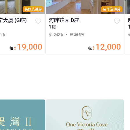
装修及讲房
装修及讲房
大厦 (G座)
河畔花园 D座
1房
71呎
实 242呎
・ 建 368呎
实
19,000
12,000
租
$
租
$