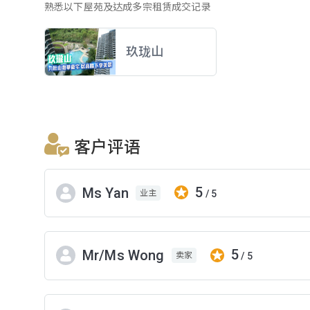
熟悉以下屋苑及达成多宗租赁成交记录
玖珑山
客户评语
5
Ms Yan
/ 5
业主
5
Mr/Ms Wong
/ 5
卖家