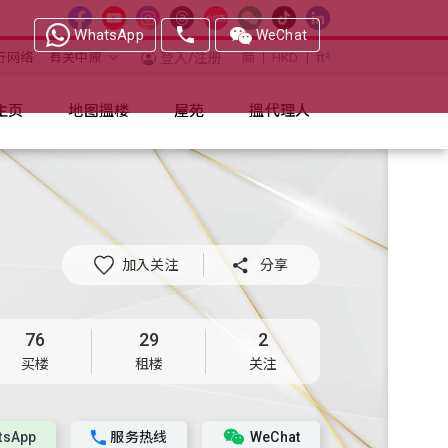
WhatsApp
WeChat
行网络
有关中原
登入/注册
简
HKD
ft²
主页
地图搵楼
屋苑
搵代理人
加入关注

分享
76
29
2
买楼
租楼
关注
tsApp
服务热线
WeChat