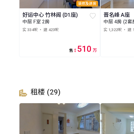
装修及讲房
好运中心 竹林阁 (D1座)
晋名峰 A座
中层 F室 2房
中层 4房 (2套
实 334呎
・ 建 423呎
实 1,322呎
・ 建 
510
万
售
$
租楼 (29)