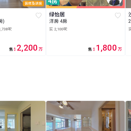
装修及讲房
绿怡居
房)
洋房 4房
1,738呎
实 2,100呎
实
2,200
1,800
万
万
售
$
售
$