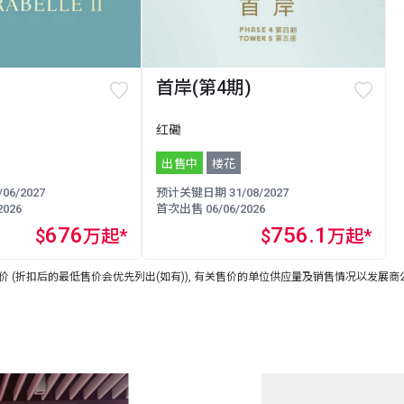
首岸(第4期)
红磡
出售中
楼花
6/2027
预计关键日期 31/08/2027
026
首次出售 06/06/2026
676
756.1
$
万起*
$
万起*
 (折扣后的最低售价会优先列出(如有)), 有关售价的单位供应量及销售情况以发展