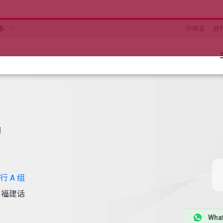
多
中原荟
分
u
 A 组
福建话
Wha