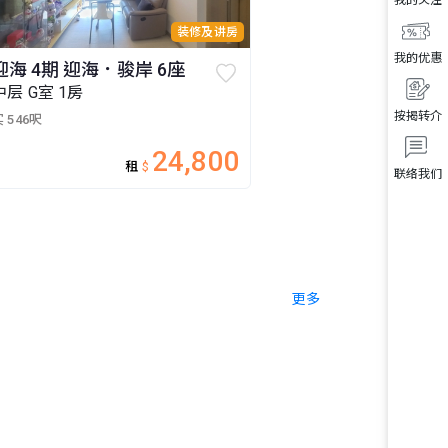
装修及讲房
我的优惠
迎海 4期 迎海．骏岸 6座
中层 G室 1房
按揭转介
 546呎
24,800
租
$
联络我们
更多