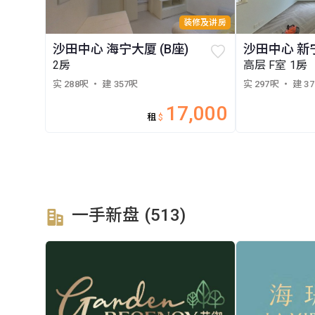
装修及讲房
沙田中心 海宁大厦 (B座)
沙田中心 新宁
2房
高层 F室 1房
实 288呎
・ 建 357呎
实 297呎
・ 建 3
17,000
租
$
一手新盘 (513)