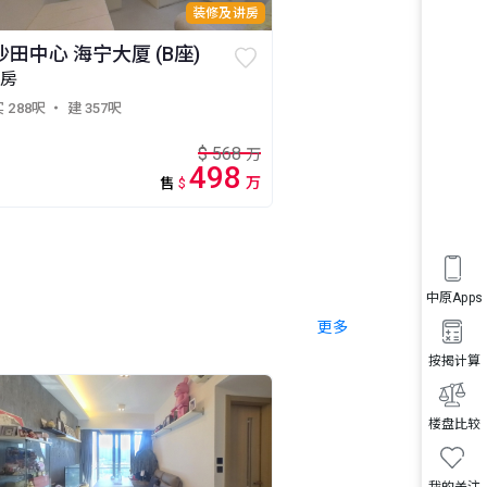
装修及讲房
沙田中心 海宁大厦 (B座)
2房
 288呎
・ 建 357呎
$
568
万
498
万
售
$
中原Apps
更多
按揭计算
楼盘比较
我的关注