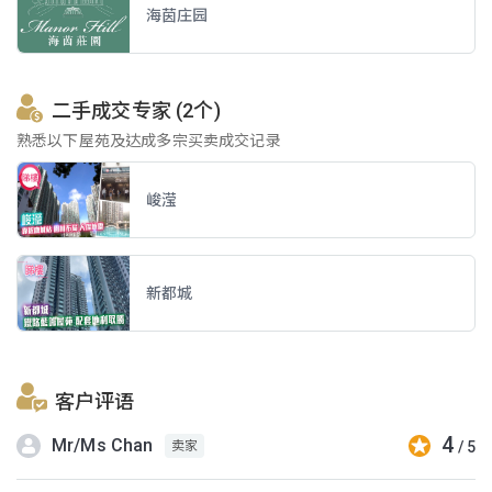
海茵庄园
二手成交专家 (2个)
熟悉以下屋苑及达成多宗买卖成交记录
峻滢
新都城
客户评语
4
Mr/Ms Chan
/ 5
卖家