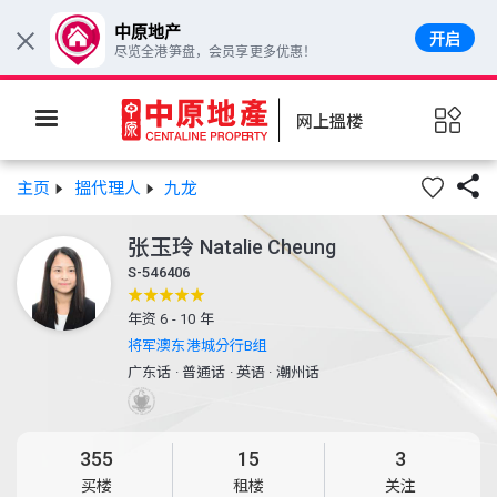
中原地产
开启
×
尽览全港笋盘，会员享更多优惠！
网上搵楼

主页
搵代理人
九龙
张玉玲
Natalie Cheung
S-546406
年资 6 - 10 年
将军澳东港城分行B组
广东话
·
普通话
·
英语
·
潮州话
355
15
3
买楼
租楼
关注