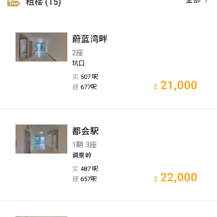
租楼 (15)
蔚蓝湾畔
2座
坑口
实
507 呎
21,000
建
677呎
$
都会駅
1期 3座
调景岭
实
487 呎
22,000
建
657呎
$