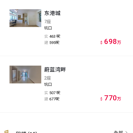
东港城
7座
坑口
实
463 呎
698
万
建
595呎
$
蔚蓝湾畔
2座
坑口
实
507 呎
770
万
建
677呎
$
全部