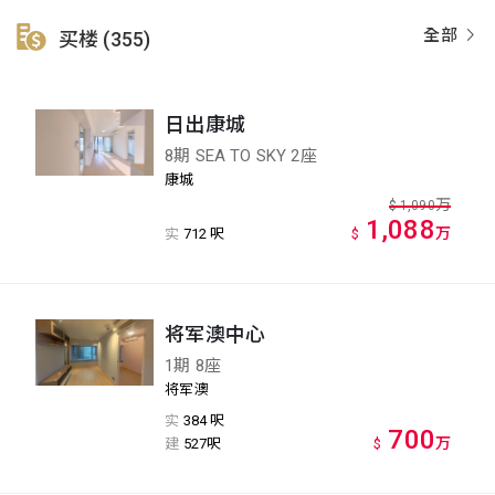
全部
买楼 (355)
日出康城
8期 SEA TO SKY 2座
康城
万
$
1,090
1,088
万
实
712 呎
$
将军澳中心
1期 8座
将军澳
实
384 呎
700
万
建
527呎
$