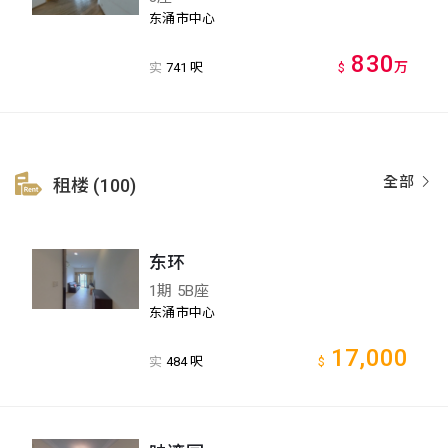
东涌市中心
830
万
实
741 呎
$
全部
租楼 (100)
东环
1期 5B座
东涌市中心
17,000
实
484 呎
$