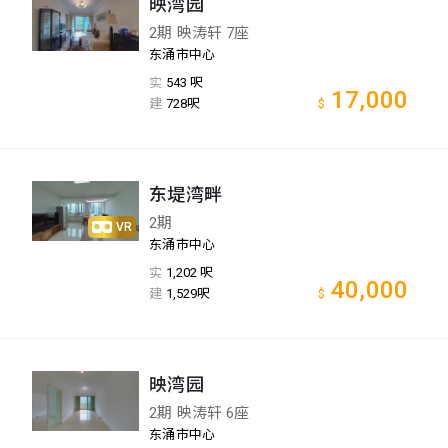
映湾园
2期 映涛轩 7座
东涌市中心
实
543 呎
17,000
建
728呎
$
东堤湾畔
2期
VR
东涌市中心
实
1,202 呎
40,000
建
1,529呎
$
映湾园
2期 映涛轩 6座
东涌市中心