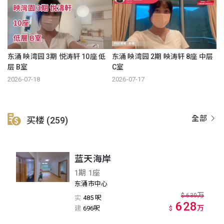
东涌 映湾园 3期 悦涛轩 10座 低
东涌 映湾园 2期 映涛轩 8座 中层
层 B室
C室
2026-07-18
2026-07-17
全部
买楼 (259)
蓝天海岸
1期 1座
东涌市中心
万
$
630
实
485 呎
628
万
建
696呎
$