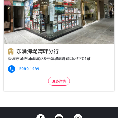
东涌海堤湾畔分行
香港东涌东涌海滨路8号海堤湾畔商场地下Q1铺
2989 1289

更多详情