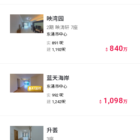
映湾园
2期 映涛轩 7座
东涌市中心
实
891 呎
840
万
建
1,192呎
$
蓝天海岸
东涌市中心
AI装修
实
992 呎
1,098
万
建
1,242呎
$
升荟
3座