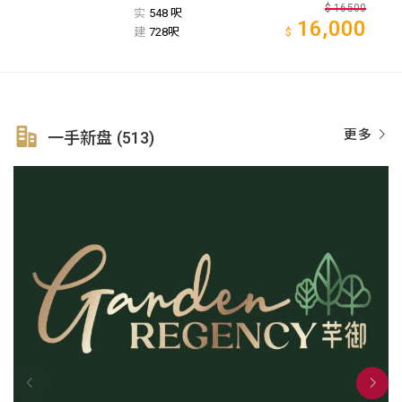
$
16500
实
548 呎
16,000
建
728呎
$
更多
一手新盘 (513)