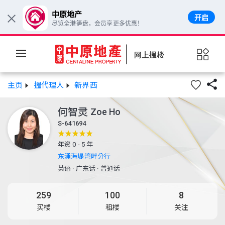
中原地产
开启
×
尽览全港笋盘，会员享更多优惠！
网上搵楼

主页
搵代理人
新界西
何智灵
Zoe Ho
S-641694
年资 0 - 5 年
东涌海堤湾畔分行
英语
·
广东话
·
普通话
259
100
8
买楼
租楼
关注