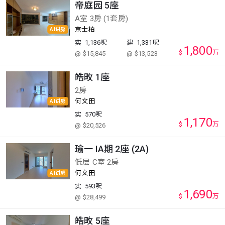
帝庭园 5座
A室 3房 (1套房)
京士柏
AI讲房
实
1,136呎
建
1,331呎
1,800
$
万
@ $15,845
@ $13,523
皓畋 1座
2房
何文田
AI讲房
实
570呎
1,170
$
万
@ $20,526
瑜一 IA期 2座 (2A)
低层 C室 2房
何文田
AI讲房
实
593呎
1,690
$
万
@ $28,499
皓畋 5座