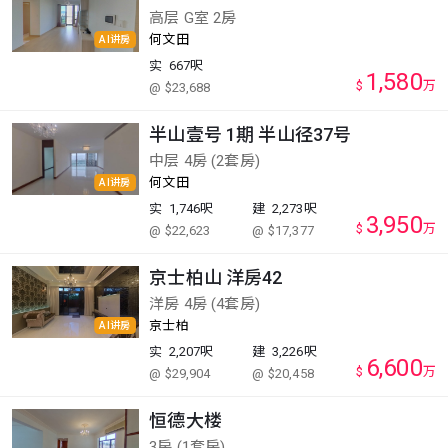
高层 G室 2房
何文田
AI讲房
实
667呎
1,580
$
万
@ $23,688
半山壹号 1期 半山径37号
中层 4房 (2套房)
何文田
AI讲房
实
1,746呎
建
2,273呎
3,950
$
万
@ $22,623
@ $17,377
京士柏山 洋房42
洋房 4房 (4套房)
京士柏
AI讲房
实
2,207呎
建
3,226呎
6,600
$
万
@ $29,904
@ $20,458
恒德大楼
3房 (1套房)