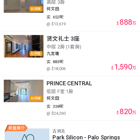
高层 3房
何文田
AI讲房
实
652呎
888
$
万
@ $13,619
贤文礼士 3座
中层 2房 (1套房)
九龙塘
AI讲房
实
883呎
1,590
$
万
@ $18,006
PRINCE CENTRAL
低层 F室 1房
何文田
AI讲房
实
338呎
820
$
万
@ $24,260
古洞北
Park Silicon - Palo Springs