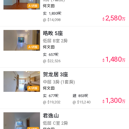
何文田
AI讲房
实
1,830呎
2,580
$
万
@ $14,098
皓畋 5座
低层 B室 2房
何文田
AI讲房
实
657呎
1,480
$
万
@ $22,526
贺龙居 3座
中层 3房 (1套房)
何文田
AI讲房
实
677呎
建
853呎
1,300
$
万
@ $19,202
@ $15,240
君逸山
低层 C室 2房