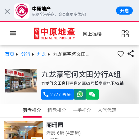
中原地产
开启
×
尽览全港笋盘，会员享更多优惠！
网上搵楼

首页
分行
九龙
九龙豪宅何文田分行A组
九龙豪宅何文田分行A组
九龙何文田窝打老道61至63号松亭阁地下A2铺

2777 9956
笋盘推介
租盘推介
一手推介
人气代理
丽珊园
洋房 6房 (4套房)