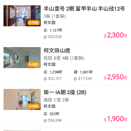
半山壹号 2期 富甲半山 半山径12号
3房 (1套房)
何文田
AI讲房
实
1,137呎
2,300
$
万
@ $20,228
何文田山道
低层 B室 4房 (1套房)
何文田
AI装修
实
1,298呎
建
1,681呎
2,950
$
万
@ $22,727
@ $17,549
瑜一 IA期 2座 (2B)
高层 C室 2房
何文田
AI讲房
实
522呎
1,900
$
万
@ $36,398