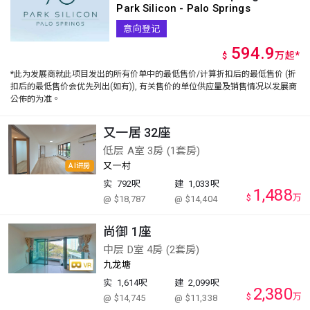
Park Silicon - Palo Springs
意向登记
594.9
万
起
*
$
*此为发展商就此项目发出的所有价单中的最低售价/计算折扣后的最低售价 (折
扣后的最低售价会优先列出(如有)), 有关售价的单位供应量及销售情况以发展商
公佈的为准。
又一居 32座
低层 A室 3房 (1套房)
又一村
AI讲房
实
792呎
建
1,033呎
1,488
$
万
@ $18,787
@ $14,404
尚御 1座
中层 D室 4房 (2套房)
九龙塘
实
1,614呎
建
2,099呎
2,380
$
万
@ $14,745
@ $11,338