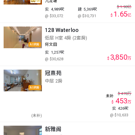
九龙塘
$
1.98
亿
实
4,989呎
建
5,369呎
1.65
$
亿
@ $33,072
@ $30,731
128 Waterloo
低层 H室 4房 (2套房)
何文田
AI讲房
实
1,257呎
3,850
$
万
@ $30,628
冠熹苑
中层 2房
AI讲房
$
478
万
未补
453
$
万
实
426呎
@ $10,633
(未补)
新雅阁