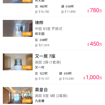
何文田
AI讲房
实
482呎
建
656呎
780
$
万
@ $16,182
@ $11,890
瑧桦
中层 B5室 开放式
何文田
AI讲房
实
208呎
450
$
万
@ $21,634
又一居 7座
高层 2房 (1套房)
又一村
AI讲房
实
522呎
建
650呎
1,000
$
万
@ $19,157
@ $15,384
嘉皇台
高层 B室 4房 (2套房)
九龙塘
AI讲房