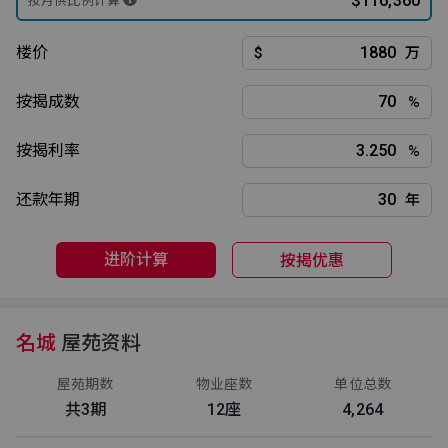
$116,360
按月供比例计算
楼价
$
万
按揭成数
%
按揭利率
%
还款年期
年
进阶计算
按揭优惠
名城
屋苑资料
屋苑期数
物业座数
单位总数
共3期
12座
4,264