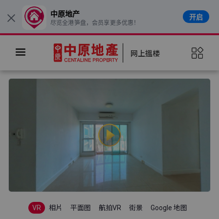
中原地产
开启
×
尽览全港笋盘，会员享更多优惠！
网上搵楼
VR
相片
平面图
航拍VR
街景
Google 地图