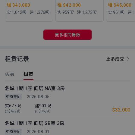
租 $43,000
租 $42,000
租 $45,000
实 1,042
呎
建 1,376
呎
实 959
呎
建 1,273
呎
实 961
呎
建 1
更多相同房数
租赁记录
更多成交
买卖
租赁
名城 1期 1座 低层 NA室 3房
2026-08-05
中原集团
实677呎
建901呎
$32,000
@$47/呎
@$36/呎
名城 1期 1座 低层 SB室 3房
2026-08-01
中原集团