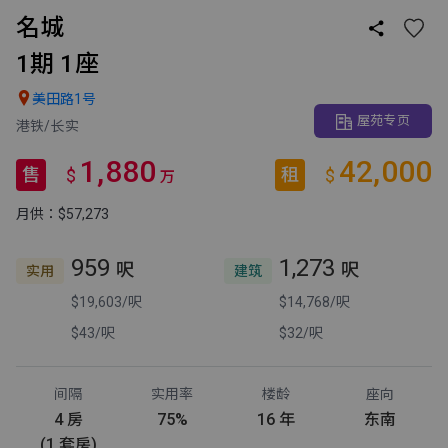
名城

1期 1座

美田路1号
屋苑专页
港铁/长实
1,880
42,000
售
租
$
$
万
月供：$57,273
959
1,273
呎
呎
实用
建筑
$19,603/呎
$14,768/呎
$43/呎
$32/呎
间隔
实用率
楼龄
座向
4 房
75%
16 年
东南
(1 套房)