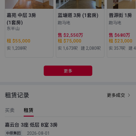
嘉苑 中层 3房
蓝塘道 3房 (1套房)
晋源街 1房
(1套房)
跑马地
跑马地
东半山
售 $2,550万
售 $680万
租 $55,000
租 $75,000
租 $23,000
实 1,208
呎
实 1,673
呎
建 2,080
呎
实 357
呎
建 4
更多
租赁记录
更多成交
买卖
租赁
嘉云台 3座 低层 B室 3房
2026-08-01
中原集团