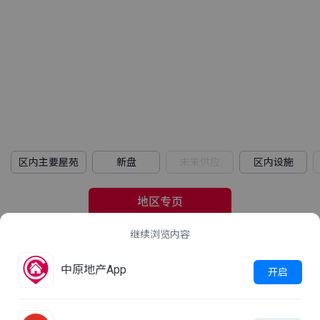
区内主要屋苑
新盘
未来供应
区内设施
地区专页
继续浏览内容
2021年人口普查
中原地产App
立即查看
开启
这屋苑平均家庭住户每月收入是多少？