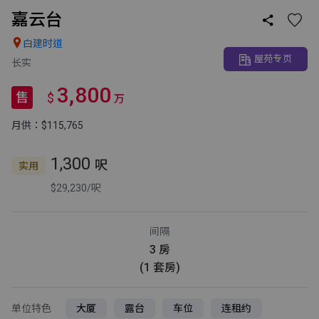
嘉云台


白建时道
屋苑专页
长实
3,800
售
$
万
月供：$115,765
1,300
呎
实用
$29,230/呎
间隔
3 房
(1 套房)
单位特色
大厦
露台
车位
连租约