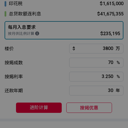
印花税
$1,615,000
总贷款额连利息
$41,675,355
每月入息要求
$235,195
按月供比例计算
楼价
$
万
按揭成数
%
按揭利率
%
还款年期
年
进阶计算
按揭优惠