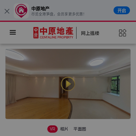
中原地产
开启
×
尽览全港笋盘，会员享更多优惠！
网上搵楼
VR
相片
平面图