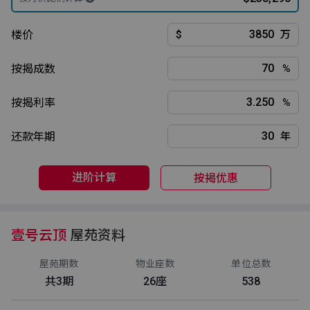
楼价
$
万
按揭成数
%
按揭利率
%
还款年期
年
进阶计算
按揭优惠
壹号云顶
屋苑资料
屋苑期数
物业座数
单位总数
共3期
26座
538