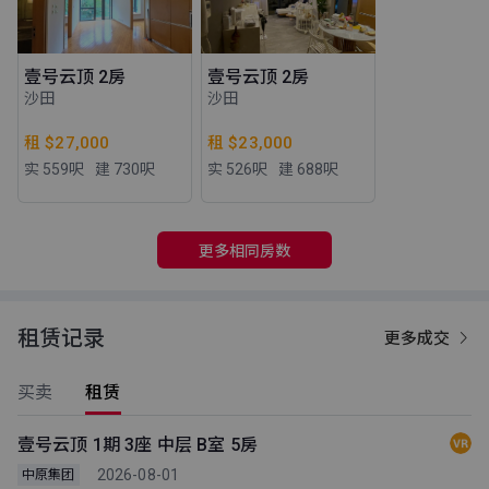
壹号云顶 2房
壹号云顶 2房
沙田
沙田
租 $27,000
租 $23,000
实 559
呎
建 730
呎
实 526
呎
建 688
呎
更多相同房数
租赁记录
更多成交
买卖
租赁
壹号云顶 1期 3座 中层 B室 5房
2026-08-01
中原集团