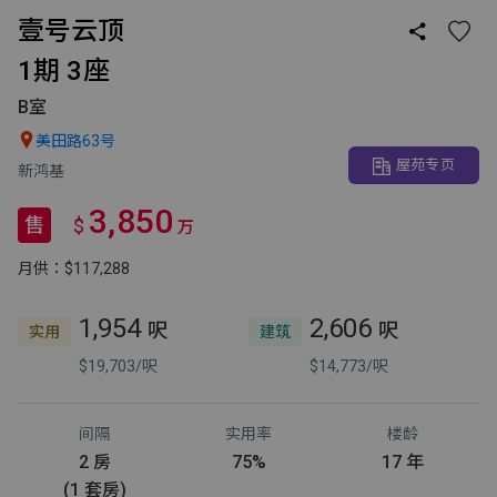
壹号云顶

1期 3座
B室

美田路63号
屋苑专页
新鸿基
3,850
售
$
万
月供：$117,288
1,954
2,606
呎
呎
实用
建筑
$19,703/呎
$14,773/呎
间隔
实用率
楼龄
2 房
75%
17 年
(1 套房)