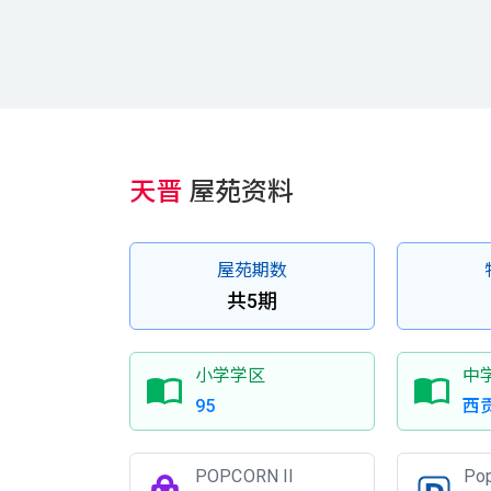
天晋
屋苑资料
屋苑期数
共5期
小学学区
中
95
西
POPCORN II
Po