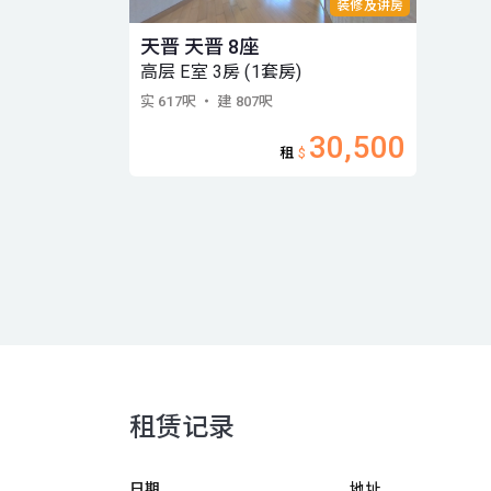
装修及讲房
天晋 天晋 8座
高层 E室 3房 (1套房)
实 617呎
・ 建 807呎
30,500
租
$
租赁记录
日期
地址