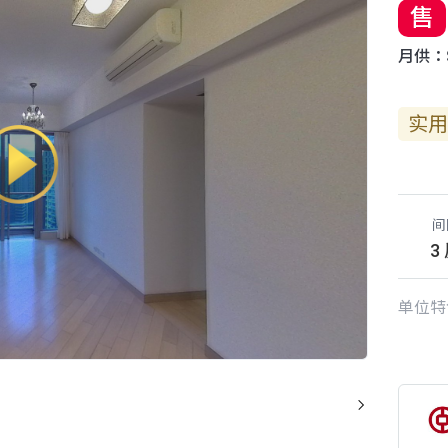
售
月供：$
实用
间
3
单位特