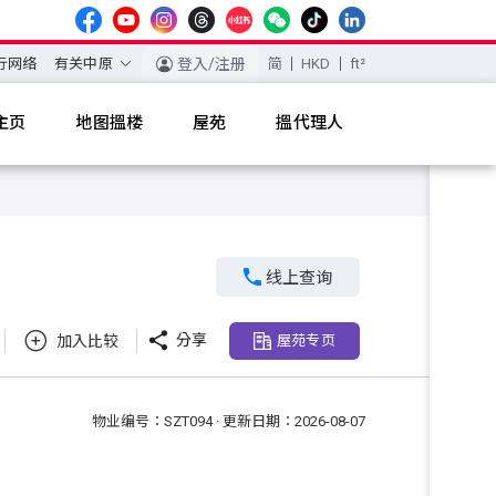
行网络
有关中原
登入/注册
简
HKD
ft²
主页
地图搵楼
屋苑
搵代理人

线上查询

分享
加入比较
屋苑专页
物业编号：SZT094 · 更新日期：2026-08-07