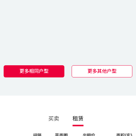
更多相同户型
更多其他户型
买卖
租赁
间隔
平面图
出租价
面积(实)