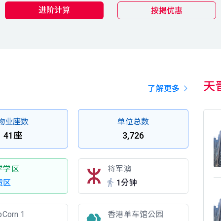
进阶计算
按揭优惠
天
了解更多
物业座数
单位总数
41座
3,726
学学区
将军澳
贡区
1分钟
pCorn 1
香港单车馆公园