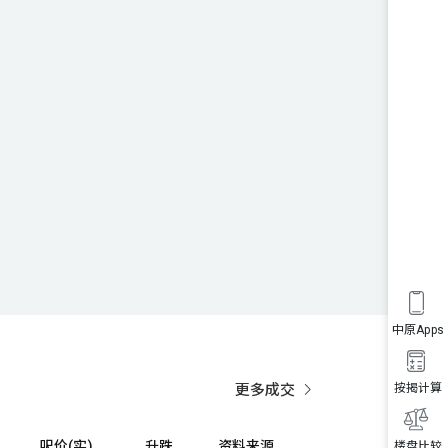
中原Apps
更多成交
按揭计算
呎价(实)
升跌
资料来源
楼盘比较