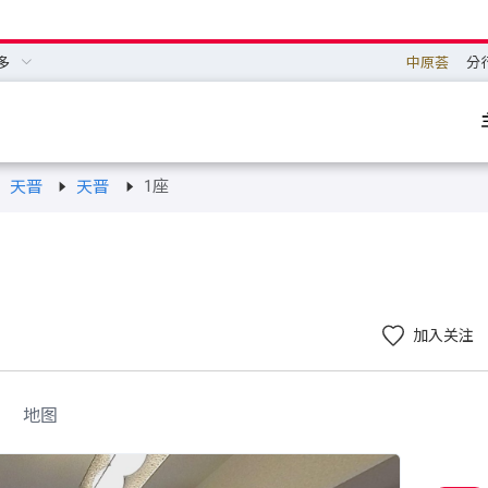
多
中原荟
分
1座
天晋
天晋
加入关注
地图