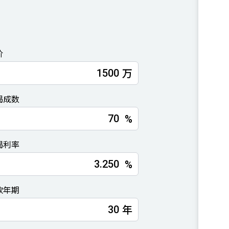
价
万
揭成数
%
揭利率
%
款年期
年