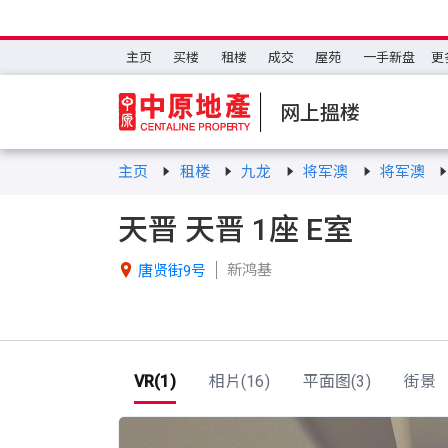
主页
买楼
租楼
成交
屋苑
一手新盘
更
网上搵楼
主页
租楼
九龙
将军澳
将军澳
天晋 天晋 1座 E室
新鸿基

唐贤街9号
VR(1)
相片(16)
平面图(3)
街景