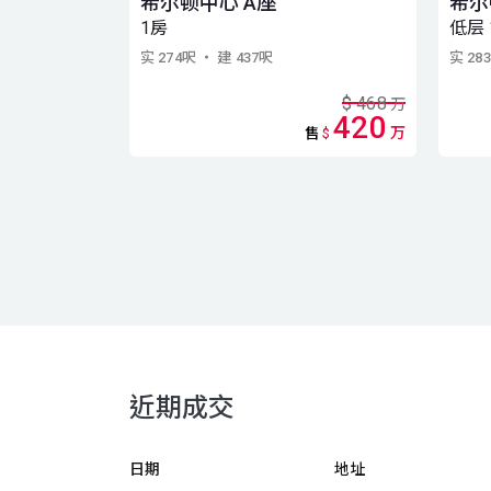
希尔顿中心 A座
希尔
1房
低层 
实 274呎
・ 建 437呎
实 28
$
468
万
420
万
售
$
近期成交
日期
地址