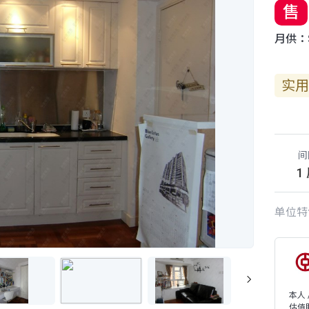
售
月供：$
实用
间
1
单位特
本人
估值