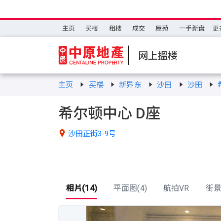
主页
买楼
租楼
成交
屋苑
一手新盘
更
网上搵楼
主页
买楼
新界东
沙田
沙田
希尔顿中心 D座

沙田正街3-9号
相片(14)
平面图(4)
航拍VR
街