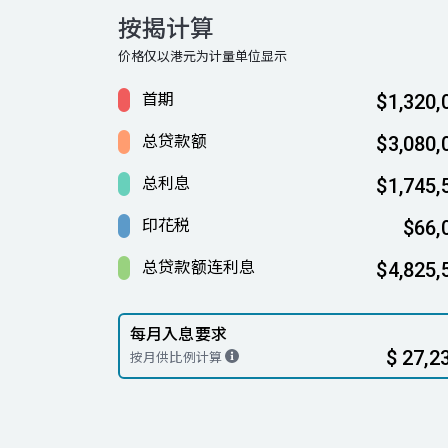
按揭计算
价格仅以港元为计量单位显示
首期
$1,320,
总贷款额
$3,080,
总利息
$1,745,
印花税
$66,
总贷款额连利息
$4,825,
每月入息要求
$ 27,2
按月供比例计算