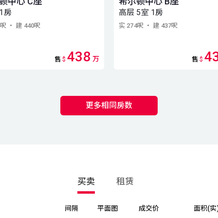
顿中心 C座
希尔顿中心 B座
1房
高层 5室 1房
3呎
・ 建 440呎
实 274呎
・ 建 437呎
438
4
万
售
$
售
$
更多相同房数
买卖
租赁
间隔
平面图
成交价
面积(实