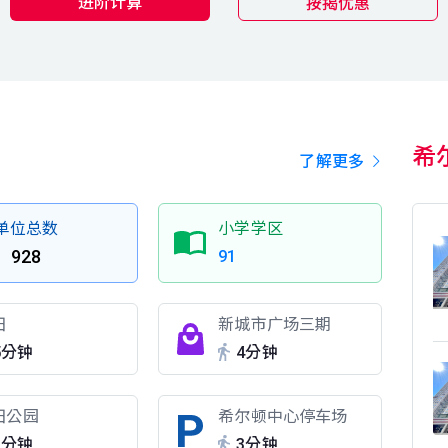
进阶计算
按揭优惠
希
了解更多
单位总数
小学学区
928
91
田
新城市广场三期
5分钟
4分钟
田公园
希尔顿中心停车场
3分钟
3分钟