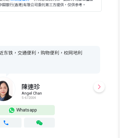
中国银行(香港)有限公司委托第三方提供，仅供参考。
近东铁，交通便利，购物便利，校网地利
四正实用，还
东铁，核心地
陳連珍
Angel Chan
B
S-672004
E
Whatsapp
Wh