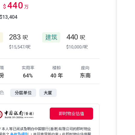
440
$
万
13,404
283
440
建筑
呎
呎
$15,547/呎
$10,000/呎
隔
实用率
楼龄
座向
 房
64%
40 年
东南
色
分层单位
大厦
即时物业估值
 / 本人等已阅读及明白中国银行(香港)有限公司的即时物业
服务之
条款及细则
，并同意受其约束。此即时物业估值服