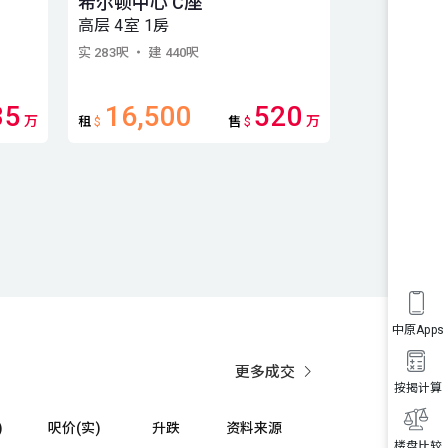
希尔顿中心 C座
希尔顿中心
高层 4室 1房
中层 1房
实 283呎
・ 建 440呎
实 274呎
・ 建 
35
16,500
520
万
万
租
$
售
$
中原Apps
更多成交
按揭计算
)
呎价(实)
升跌
资料来源
楼盘比较