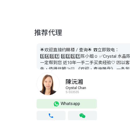
推荐代理
🌟欢迎直接约睇楼 / 查询🌟 ☎️立即致电：
5️⃣4️⃣0️⃣7️⃣ 0️⃣2️⃣5️⃣7️⃣陈小姐☺️ ✅Crystal 水
一定帮到您 近10年一手二手买卖经验🤍 💌以
先，值得信赖🤝🏻 《欢迎．查询笋盘》 一条龙
务 * 欢迎查询各区一/二手物业 * 全港专车接送
陳沅湘
条龙服务 * 物业估价 * 按揭转介 * 律师推介 ⬇️
电或WS对话⬇️
Crystal Chan
S-553535
Whatsapp