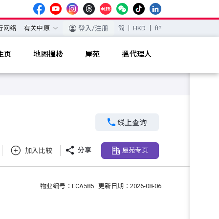
行网络
有关中原
登入/注册
简
HKD
ft²
主页
地图搵楼
屋苑
搵代理人

线上查询

分享
加入比较
屋苑专页
物业编号：ECA585 · 更新日期：2026-08-06