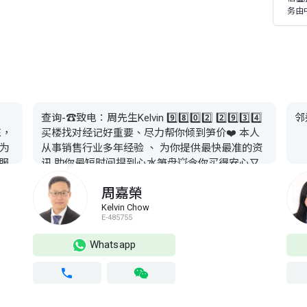
务由
查询-☎致电：周先生Kelvin 9️⃣8️⃣0️⃣2️⃣ 2️⃣9️⃣3️⃣4️⃣
邻
晶陈，
买楼找对经记好重要、尽力帮你倾到笋价❤️ 本人
客为
从事销售行业多年经验 、 为你提供最快最准的资
服
讯 助你最短时间揾到心水笋盘💥令你买得安心又
一
放心👍 👍熟盘熟价🔥倾价最强 💁‍♂️专业分析👂细心
周嘉榮
致
聆听 ❤️一条龙服务： ✅️物业估价 ✅️按揭转介 ✅️律
师推介 ❤️大量笋盘 欢迎直接查询‼️
Kelvin Chow
E-485755
Whatsapp