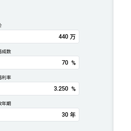
价
万
揭成数
%
揭利率
%
款年期
年