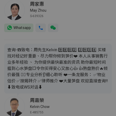
周家惠
May Zhou
S-639326
Whatsapp
查询-☎致电：周先生Kelvin 9️⃣8️⃣0️⃣2️⃣ 2️⃣9️⃣3️⃣4️⃣ 买楼
找对经记好重要、尽力帮你倾到笋价❤️ 本人从事销售行
业多年经验 、 为你提供最快最准的资讯 助你最短时间
揾到心水笋盘💥令你买得安心又放心👍 👍熟盘熟价🔥倾
价最强 💁‍♂️专业分析👂细心聆听 ❤️一条龙服务： ✅️物业
估价 ✅️按揭转介 ✅️律师推介 ❤️大量笋盘 欢迎直接查询‼️
⬇️致电或WS对话⬇️
周嘉榮
Kelvin Chow
E-485755