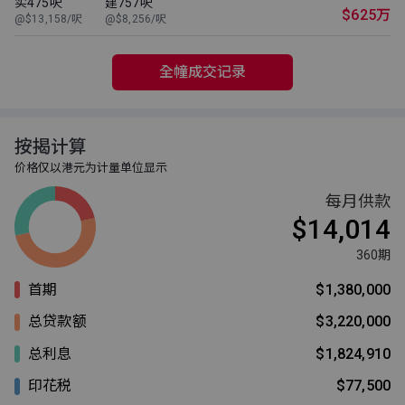
实475呎
建757呎
$625万
@$13,158/呎
@$8,256/呎
全幢成交记录
按揭计算
价格仅以港元为计量单位显示
每月供款
$14,014
360期
首期
$1,380,000
总贷款额
$3,220,000
总利息
$1,824,910
印花税
$77,500