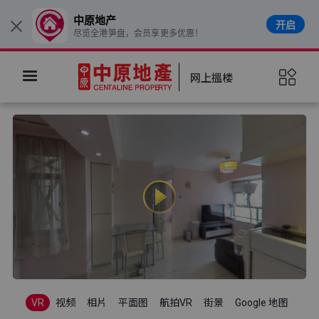
中原地产
开启
×
尽览全港笋盘，会员享更多优惠！
网上搵楼
VR
视频
相片
平面图
航拍VR
街景
Google 地图