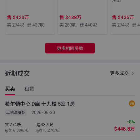
沙田
售 $420万
售 $438万
售 $435万
实 274
呎
建 437
呎
实 283
呎
建 440
呎
实 274
呎
建 4
更多相同房数
近期成交
更多成交
买卖
租赁
希尔顿中心 D座 十九楼 5室 1房
2026-06-30
土地注册处
+8%
实274呎
建437呎
$448.8万
@$16,380/呎
@$10,270/呎