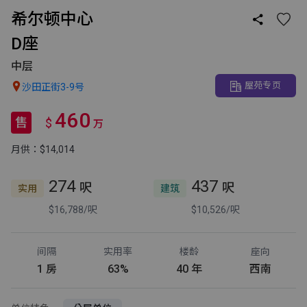
希尔顿中心

D座
中层
屋苑专页

沙田正街3-9号
460
售
$
万
月供：$14,014
274
437
呎
呎
实用
建筑
$16,788/呎
$10,526/呎
间隔
实用率
楼龄
座向
1 房
63%
40 年
西南