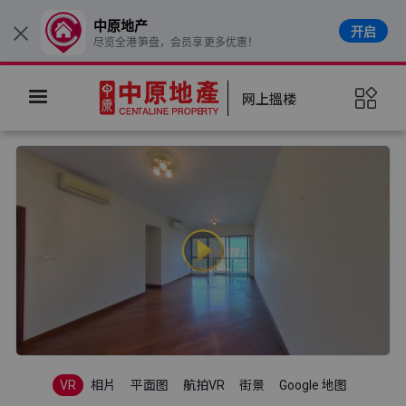
中原地产
开启
×
尽览全港笋盘，会员享更多优惠！
网上搵楼
VR
相片
平面图
航拍VR
街景
Google 地图