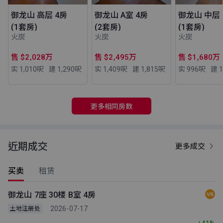
御龙山 高层 4房
御龙山 A室 4房
御龙山 中层 
(1套房)
(2套房)
(1套房)
火炭
火炭
火炭
售 $2,028万
售 $2,495万
售 $1,680万
实 1,010
呎
建 1,290
呎
实 1,409
呎
建 1,815
呎
实 996
呎
建 1
更多相同房数
近期成交
更多成交
买卖
租赁
御龙山 7座 30楼 B室 4房
2026-07-17
土地注册处