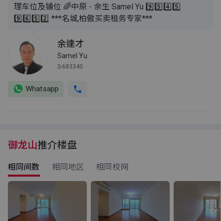
理车位及铺位 🌈中原 - 余生 Samel Yu 9️⃣5️⃣4️⃣5️⃣
9️⃣6️⃣5️⃣2️⃣ ***名城,柏傲买卖租务专家***
余達才
Samel Yu
S-683340
Whatsapp
御龙山
推介楼盘
相同间数
相同地区
相同校网