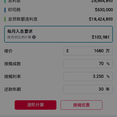
总利息
$6,664,893
印花税
$630,000
总贷款额连利息
$18,424,893
每月入息要求
$103,981
按月供比例计算
楼价
$
万
按揭成数
%
按揭利率
%
还款年期
年
进阶计算
按揭优惠