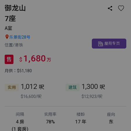
御龙山

7座
A室

乐景街28号
屋苑专页
信置/港铁
1,680
售
$
万
月供：$51,180
1,012
1,300
呎
呎
实用
建筑
$16,600/呎
$12,923/呎
间隔
实用率
楼龄
座向
4 房
78%
17 年
东
(1 套房)