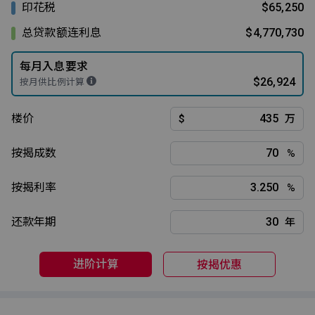
印花税
$65,250
总贷款额连利息
$4,770,730
每月入息要求
$26,924
按月供比例计算
楼价
$
万
按揭成数
%
按揭利率
%
还款年期
年
进阶计算
按揭优惠