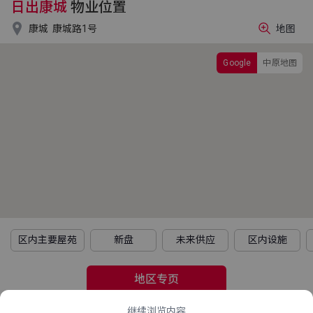
日出康城
物业位置

康城
康城路1号
地图
Google
中原地图
区内主要屋苑
新盘
未来供应
区内设施
地区专页
继续浏览内容