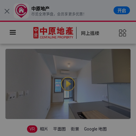
中原地产
开启
×
尽览全港笋盘，会员享更多优惠！
网上搵楼
VR
相片
平面图
街景
Google 地图