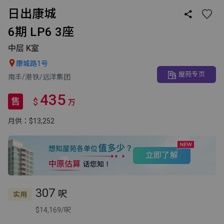
日出康城

6期 LP6 3座
中层 K室

康城路1号
屋苑专页
南丰/港铁/远洋集团
435
售
$
万
月供：$13,252
立即了解
307
呎
实用
$14,169/呎