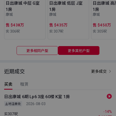
日出康城 中层 G室
日出康城 低层 J室
日出康城 高
1房
1房
1房
康城
康城
康城
售 $438万
售 $435万
售 $450万
实 306
呎
实 307
呎
实 305
呎
更多相同户型
更多其他户型
近期成交
更多成交
买卖
租赁
日出康城 6期 Lp6 3座 60楼 K室 1房
2026-08-03
土地注册处
-14%
实307呎