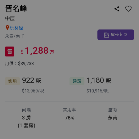
晋名峰

中层

乐葵径
屋苑专页
永泰/南丰
1,288
售
$
万
月供：$39,238
922
1,180
呎
呎
实用
建筑
$13,969/呎
$10,915/呎
间隔
实用率
座向
3 房
78%
东南
(1 套房)