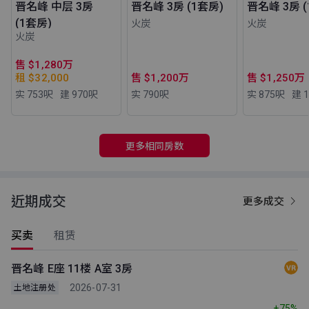
晋名峰 中层 3房
晋名峰 3房 (1套房)
晋名峰 3房 (
(1套房)
火炭
火炭
火炭
售 $1,280万
租 $32,000
售 $1,200万
售 $1,250万
实 753
呎
建 970
呎
实 790
呎
实 875
呎
建 1
更多相同房数
近期成交
更多成交
买卖
租赁
晋名峰 E座 11楼 A室 3房
2026-07-31
土地注册处
+75%