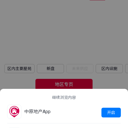
区内主要屋苑
新盘
未来供应
区内设施
地区专页
继续浏览内容
2021年人口普查
中原地产App
立即查看
开启
这屋苑平均家庭住户每月收入是多少？