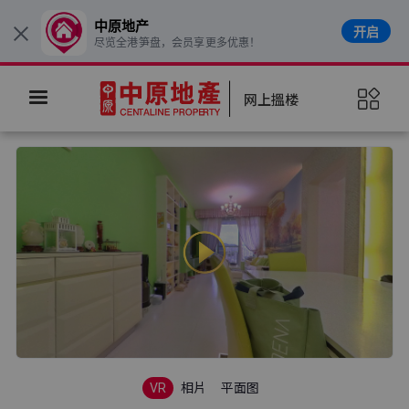
中原地产
开启
×
尽览全港笋盘，会员享更多优惠！
网上搵楼
VR
相片
平面图