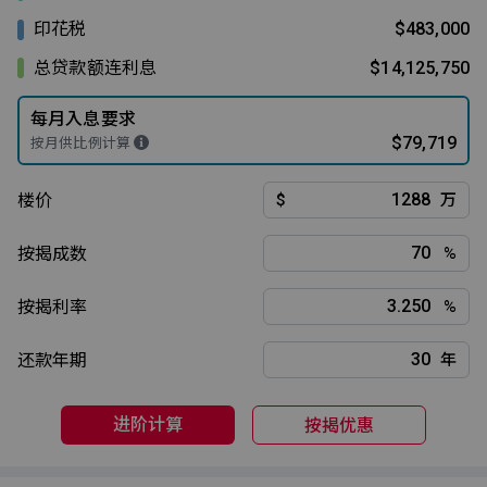
印花税
$483,000
总贷款额连利息
$14,125,750
每月入息要求
$79,719
按月供比例计算
楼价
$
万
按揭成数
%
按揭利率
%
还款年期
年
进阶计算
按揭优惠