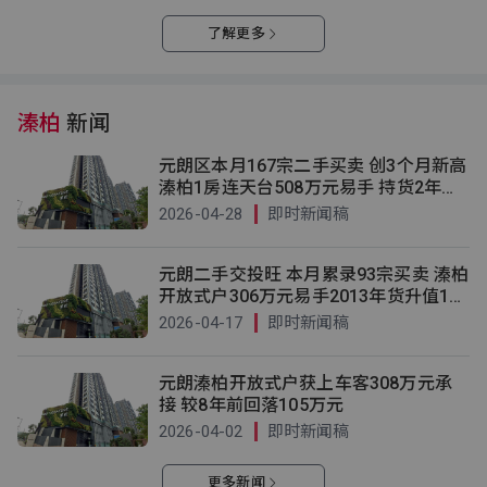
了解更多
溱柏
新闻
元朗区本月167宗二手买卖 创3个月新高
溱柏1房连天台508万元易手 持货2年升
值4%
2026-04-28
即时新闻稿
元朗二手交投旺 本月累录93宗买卖 溱柏
开放式户306万元易手2013年货升值1
6%
2026-04-17
即时新闻稿
元朗溱柏开放式户获上车客308万元承
接 较8年前回落105万元
2026-04-02
即时新闻稿
更多新闻