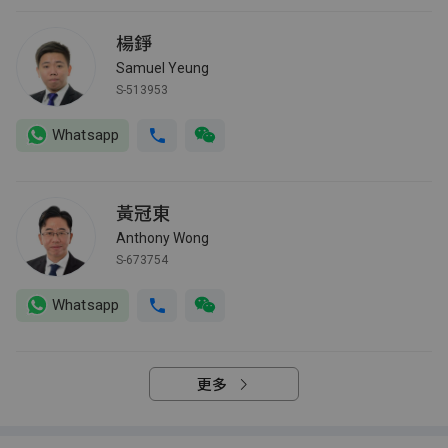
楊錚
Samuel Yeung
S-513953
Whatsapp
黃冠東
Anthony Wong
S-673754
Whatsapp
更多