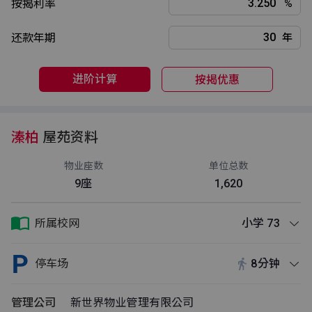
按揭利率
%
还款年期
年
进阶计算
按揭优惠
溱柏
屋苑资料
物业座数
单位总数
9座
1,620
所属校网
小学 73
停车场
8分钟
管理公司
新世界物业管理有限公司