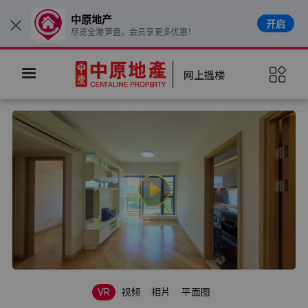
中原地产
开启
×
尽览全港笋盘，会员享更多优惠！
网上搵楼
VR
视频
相片
平面图