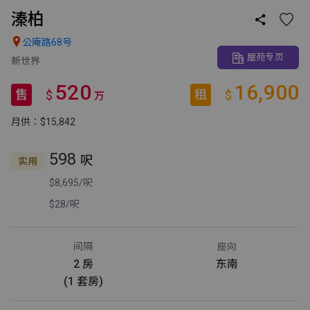
溱柏


公庵路68号
屋苑专页
新世界
520
16,900
售
租
$
$
万
月供：$15,842
598
呎
实用
$8,695/呎
$28/呎
间隔
座向
2 房
东南
(1 套房)