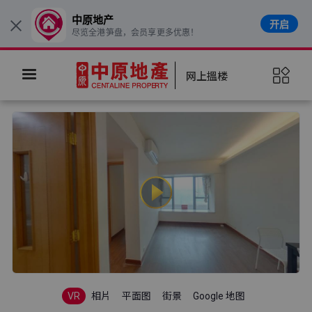
中原地产
开启
×
尽览全港笋盘，会员享更多优惠！
网上搵楼
VR
相片
平面图
街景
Google 地图