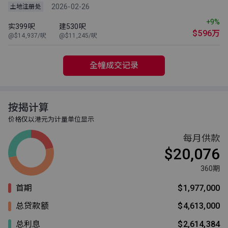
2026-02-26
土地注册处
+9%
实399呎
建530呎
$596万
@$14,937/呎
@$11,245/呎
全幢成交记录
按揭计算
价格仅以港元为计量单位显示
每月供款
$20,076
360期
首期
$1,977,000
总贷款额
$4,613,000
总利息
$2,614,384