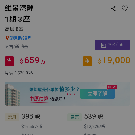
维景湾畔

1期 3座
高层 B室

澳景路88号
屋苑专页
太古/新鸿基
659
19,000
售
租
$
$
万
月供：$20,076
立即了解
398
539
呎
呎
实用
建筑
$16,557/呎
$12,226/呎