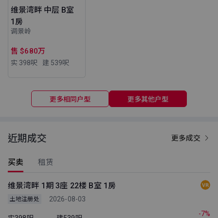
维景湾畔 中层 B室
1房
调景岭
售 $680万
实 398
呎
建 539
呎
更多相同户型
更多其他户型
近期成交
更多成交
买卖
租赁
维景湾畔 1期 3座 22楼 B室 1房
2026-08-03
土地注册处
-7%
实398呎
建539呎