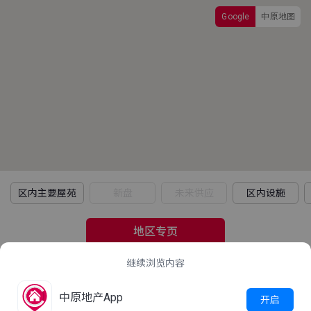
Google
中原地图
区内主要屋苑
新盘
未来供应
区内设施
地区专页
继续浏览内容
2021年人口普查
中原地产App
立即查看
开启
这屋苑平均家庭住户每月收入是多少？