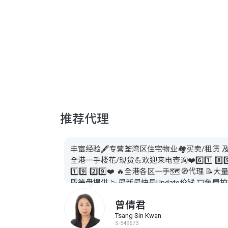
推荐代理
丰富经验🖋️专营荃湾区住宅物业🏘️买卖/租赁 
全港一手楼花/现货💪欢迎来电查询❤️6️⃣1️⃣ 8️⃣9️
1️⃣9️⃣ 2️⃣9️⃣❤️ 🔥全港各区一手🗺️🧭代理 📝大
质笋盘提供 📉最新最快最Update价钱 🎞️免费
VR 🐉提供一条龙售后服务 🏦银行按揭 ⚡️水电
曾倩君
饷地租转名 🛠️收楼验楼 👨‍🍼租务管理
Tsang Sin Kwan
S-549673