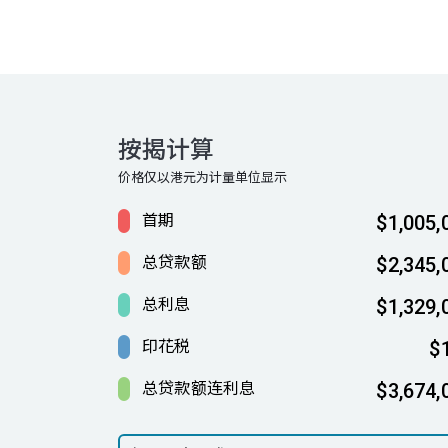
按揭计算
价格仅以港元为计量单位显示
首期
$1,005,
总贷款额
$2,345,
总利息
$1,329,
印花税
$
总贷款额连利息
$3,674,