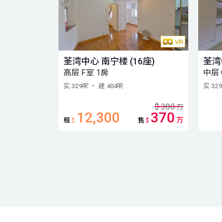
荃湾中心 南宁楼 (16座)
荃湾
高层 F室 1房
中层 
实 329呎
・ 建 404呎
实 32
$
380
万
12,300
370
万
租
$
售
$