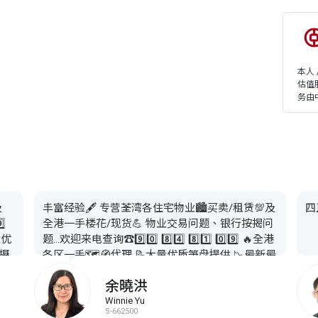
本人
估值
务由
及
丰富经验🖋️ 专营荃湾各住宅物业🏙️买卖/租赁💯及
四
⃣
全港一手楼花/现货💪 物业交易问题、银行按揭问
量优
题…欢迎来电查询☎️9️⃣0️⃣ 8️⃣4️⃣ 8️⃣1️⃣ 0️⃣9️⃣ 🔥全港
拍摄
各区一手🗺️🧭代理 📝大量优质笋盘提供 📉最新最
煤差
快最Update价钱 🤝欢迎行家合作 🎞️免费拍摄VR
余曉洪
🐉提供一条龙售后服务 🏦银行按揭上会 🧑‍💻法律
咨询 ⚡️水电煤差饷地租转名 🛠️收楼验楼 👨‍🍼租务
Winnie Yu
S-662500
管理