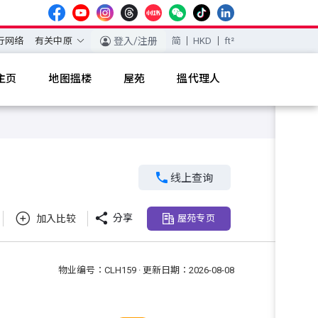
行网络
有关中原
登入/注册
简
HKD
ft²
主页
地图搵楼
屋苑
搵代理人

线上查询

分享
加入比较
屋苑专页
物业编号：CLH159 · 更新日期：2026-08-08