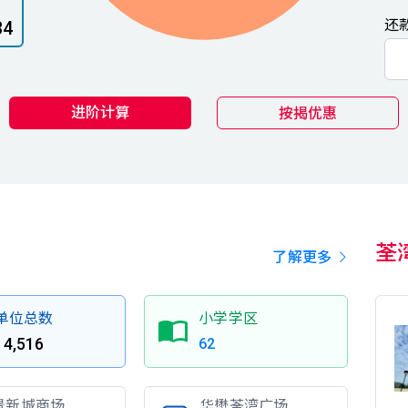
还
34
进阶计算
按揭优惠
荃
了解更多
单位总数
小学学区
4,516
62
景新城商场
华懋荃湾广场