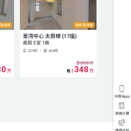
及讲房
装修及讲房
荃湾中心 太原楼 (17座)
荃湾中心 南
高层 E室 1房
高层 E室 1
实 329呎
・ 建 404呎
实 307呎
・ 建 
$
350
万
80
348
万
万
售
$
中原Apps
按揭计算
楼盘比较