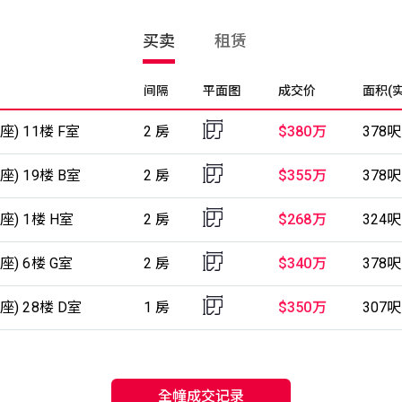
买卖
租赁
间隔
平面图
成交价
面积(实
座) 11楼 F室
2 房
$380万
378呎
座) 19楼 B室
2 房
$355万
378呎
座) 1楼 H室
2 房
$268万
324呎
座) 6楼 G室
2 房
$340万
378呎
座) 28楼 D室
1 房
$350万
307呎
全幢成交记录