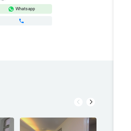
Whatsapp
Wh