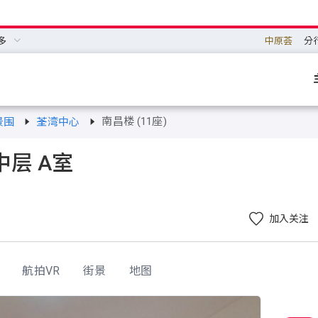
多
中原荟
分
南昌楼 (11座)
景围
荃湾中心
中层 A室
加入关注
航拍VR
街景
地图