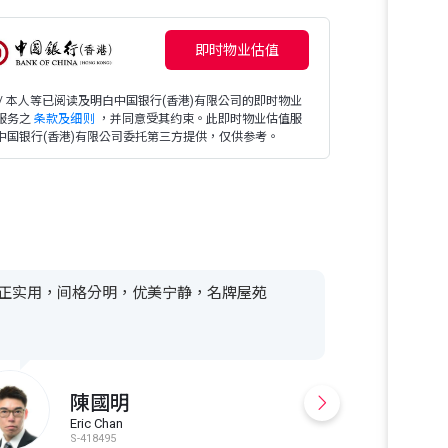
即时物业估值
 / 本人等已阅读及明白中国银行(香港)有限公司的即时物业
服务之
条款及细则
，并同意受其约束。此即时物业估值服
中国银行(香港)有限公司委托第三方提供，仅供参考。
正实用，间格分明，优美宁静，名牌屋苑
即租可住，上
陳國明
Eric Chan
E
S-418495
E