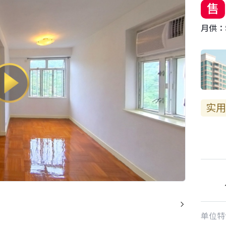
售
月供：$
实用
单位特