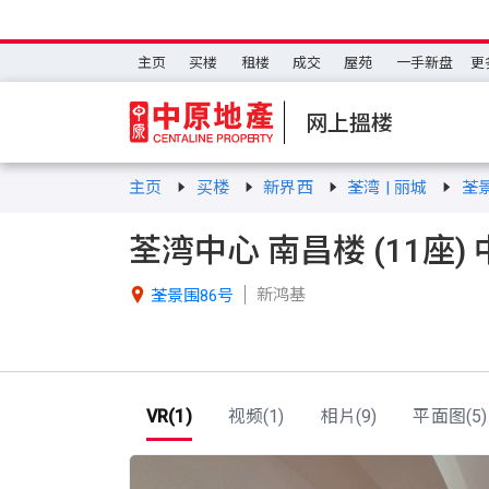
主页
买楼
租楼
成交
屋苑
一手新盘
更
网上搵楼
主页
买楼
新界西
荃湾 | 丽城
荃
荃湾中心 南昌楼 (11座) 
新鸿基

荃景围86号
VR(1)
视频(1)
相片(9)
平面图(5)