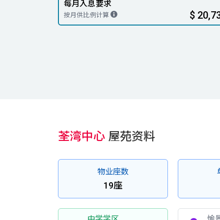
每月入息要求
$ 20,7
按月供比例计算
荃湾中心
屋苑资料
物业座数
19座
中学学区
愉