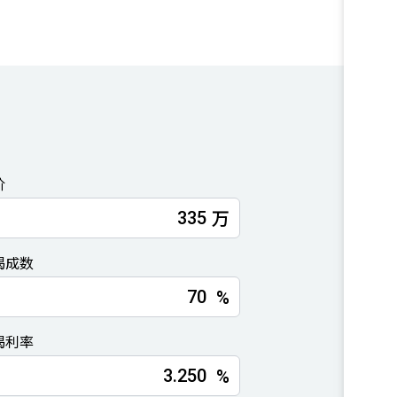
价
万
揭成数
%
揭利率
%