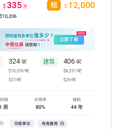
335
12,000
租
$
$
万
10,206
立即了解
324
406
建筑
呎
呎
$10,339/呎
$8,251/呎
$37/呎
$29/呎
间隔
实用率
楼龄
1 房
80%
44 年
色
分层单位
有宠屋苑