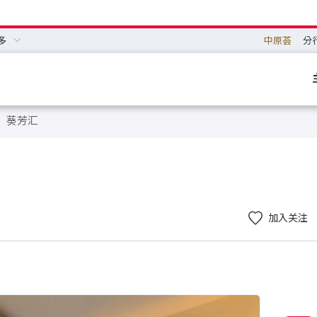
多
中原荟
分
葵芳汇
加入关注