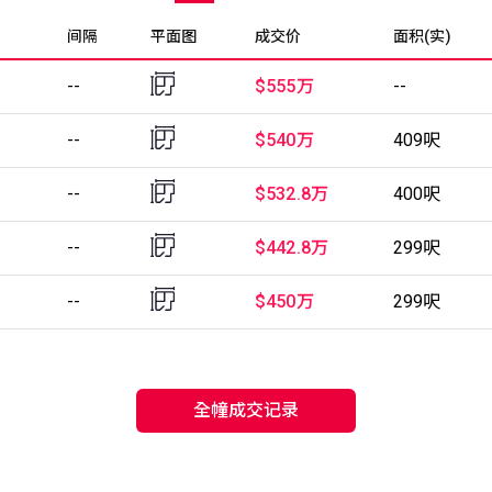
间隔
平面图
成交价
面积(实)
--
$555万
--
--
$540万
409呎
--
$532.8万
400呎
--
$442.8万
299呎
--
$450万
299呎
全幢成交记录