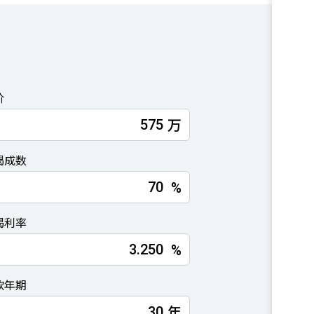
价
万
揭成数
%
揭利率
%
款年期
年