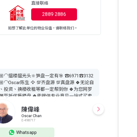
直接联络
2889 2886
如想了解此单位的物业估值，请联络我们。
🏼‍🦲揾楼揾光头🔆笋盘一定有🎯 ☎️6971☎️3132
投资精选，家电
🏼‍🦲Oscar陈生 🦅 💯齐盘源 💯真盘源 🍀无论自
盘❤️❤️ 💛黄小
、投资、换楼收租等都一定帮到你 🍀为您网罗
6️⃣8️⃣9️⃣8️
笋至抵优质楼盘 🍀能提供专业意见一站式买卖
外物业、工商业
售后服务 🍀合作或业主委托放盘 🔥物业估价 律
心跟进、细心
陳偉峰
楼介绍 按揭转介 🔥大量笋盘及上车盘资讯推介
介绍👍 🫡业
一二手买卖专车接送及租赁 🔥欢迎来电了解查
Oscar Chan
M
E-498717
S
多 ☎️6971☎️3132 🧑🏼‍🦲Oscar陈生 🦅 👩🏼‍🦲
楼揾光头🔆笋盘一定有🎯
Whatsapp
Wh