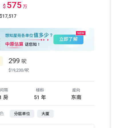
575
$
万
17,517
立即了解
299
呎
$19,230/呎
间隔
楼龄
座向
1 房
51 年
东南
色
分层单位
大厦