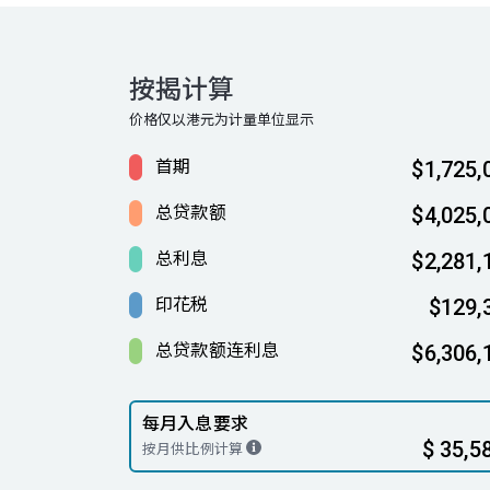
按揭计算
价格仅以港元为计量单位显示
首期
$1,725,
总贷款额
$4,025,
总利息
$2,281,
印花税
$129,
总贷款额连利息
$6,306,
每月入息要求
$ 35,5
按月供比例计算