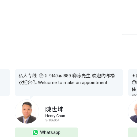
私人专线: 🉐📱 9I49🔥I889 🉐陈先生 欢迎约睇楼,

欢迎合作 Welcome to make an appointment

住
至
及
陳世坤
师
Henry Chan

S-186054
询更
揾
Whatsapp