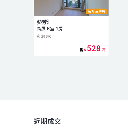
装修及讲房
葵芳汇
高层 B室 1房
实 299呎
528
万
售
$
近期成交