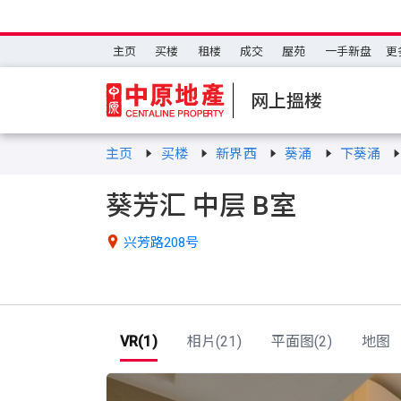
主页
买楼
租楼
成交
屋苑
一手新盘
更
网上搵楼
主页
买楼
新界西
葵涌
下葵涌
葵芳汇 中层 B室

兴芳路208号
VR(1)
相片(21)
平面图(2)
地图