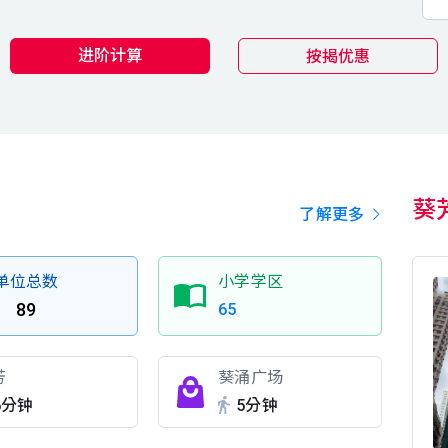
进阶计算
按揭优惠
葵
了解更多
单位总数
小学学区
89
65
芳
葵涌广场
6分钟
5分钟