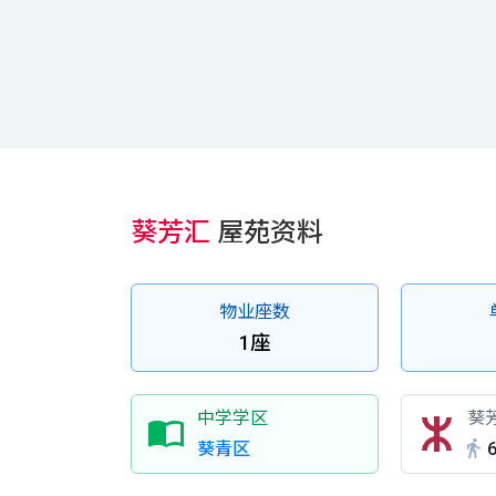
葵芳汇
屋苑资料
物业座数
1座
中学学区
葵
葵青区