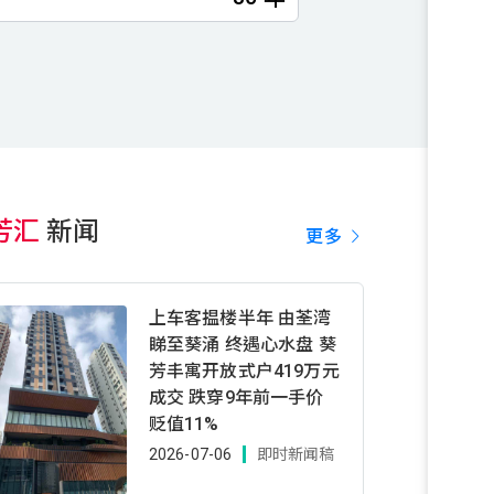
芳汇
新闻
更多
上车客揾楼半年 由荃湾
睇至葵涌 终遇心水盘 葵
芳丰寓开放式户419万元
成交 跌穿9年前一手价
贬值11%
2026-07-06
即时新闻稿