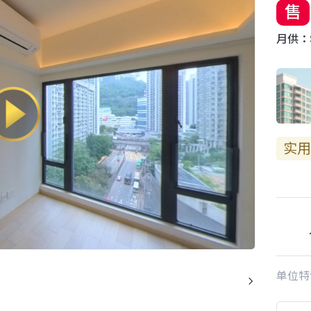
售
月供：$
实用
单位特