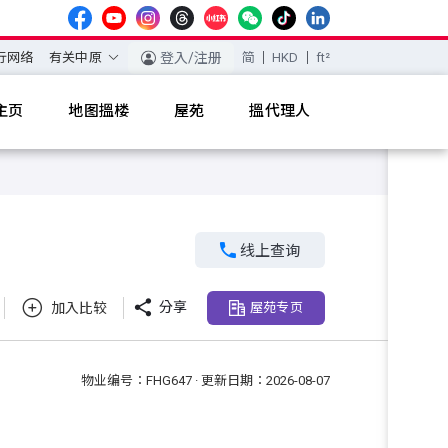
行网络
有关中原
登入/注册
简
HKD
ft²
主页
地图搵楼
屋苑
搵代理人

线上查询

分享
加入比较
屋苑专页
物业编号：FHG647 · 更新日期：2026-08-07