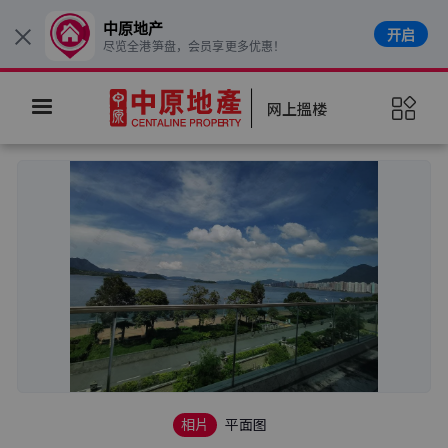
中原地产
开启
×
尽览全港笋盘，会员享更多优惠！
网上搵楼
相片
平面图