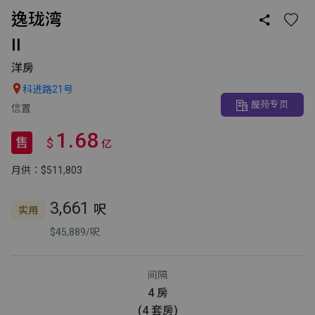
逸珑湾

II
洋房

科进路21号
屋苑专页
信置
1.68
售
$
亿
月供：$511,803
3,661
呎
实用
$45,889/呎
间隔
4 房
(4 套房)