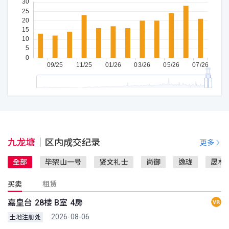
九龙塘
｜
区内成交纪录
更多
全部
毕架山一号
贤文礼士
尚御
逸珑
晟林
买卖
租赁
嘉皇台 28楼 B室 4房
2026-08-06
土地注册处