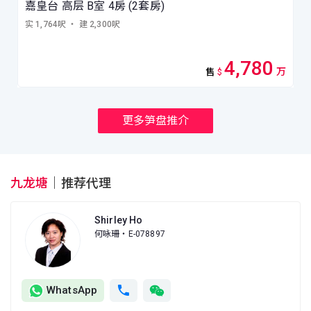
嘉皇台 高层 B室 4房 (2套房)
实 1,764呎
・ 建 2,300呎
4,780
万
售
$
更多笋盘推介
九龙塘
｜
推荐代理
Shirley Ho
何咏珊
・E-078897
WhatsApp