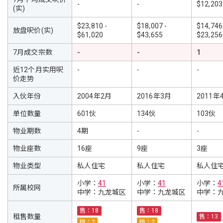
-
-
$12,203
(实)
$23,810 -
$18,007 -
$14,746
放盘呎价(实)
$61,020
$43,655
$23,256
7月成交宗数
-
-
1
近12个月实用呎
-
-
-
价走势
入伙年份
2004年2月
2016年3月
2011年
单位数量
601伙
134伙
103伙
物业期数
4期
-
-
物业座数
16座
9座
3座
物业类型
私人住宅
私人住宅
私人住
小学：
41
小学：
41
小学：
4
所属校网
中学：
九龙城区
中学：
九龙城区
中学：
售：18
售：18
租售数量
售：13
租：2
租：2