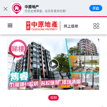
片区资讯
片区地图
屋苑比较
楼价走势
中原地产
开启
×
尽览全港笋盘，会员享更多优惠！
网上搵楼
视频