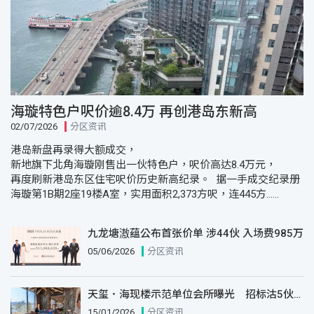
海璇特色户呎价逾8.4万 再创港岛东新高
02/07/2026
分区资讯
港岛新盘再录得大额成交，
新地旗下北角海璇刚售出一伙特色户，呎价高达8.4万元，
再度刷新港岛东区住宅呎价历史新高纪录。 据一手成交纪录册，
海璇第1B期2座19楼A室，实用面积2,373方呎，连445方......
九龙塘滶蕴公布首张价单 涉44伙 入场费985万
05/06/2026
分区资讯
天玺．海现楼示范单位会所曝光 招标沽5伙套现逾2.7亿 再加推7伙
15/01/2026
分区资讯