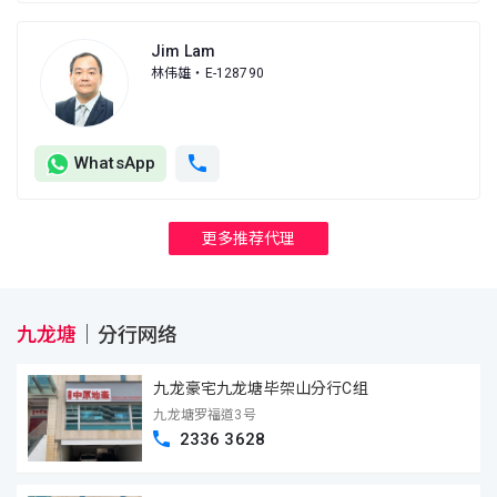
Jim Lam
林伟雄
・E-128790
WhatsApp
更多推荐代理
九龙塘
｜
分行网络
九龙豪宅九龙塘毕架山分行C组
九龙塘罗福道3号
2336 3628