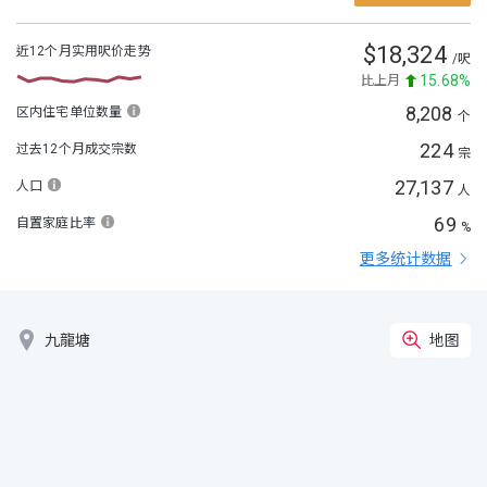
$
18,324
近12个月实用呎价走势
/呎
15.68%
比上月
8,208
区内住宅单位数量
个
224
过去12个月成交宗数
宗
27,137
人口
人
69
自置家庭比率
%
更多统计数据

九龍塘
地图