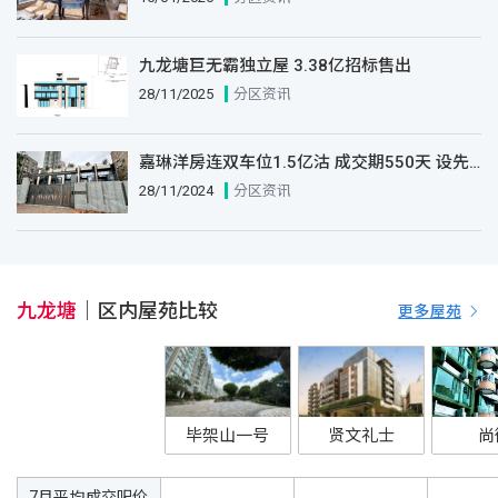
九龙塘巨无霸独立屋 3.38亿招标售出
28/11/2025
分区资讯
嘉琳洋房连双车位1.5亿沽 成交期550天 设先住后付
28/11/2024
分区资讯
九龙塘
｜
区内屋苑比较
更多屋苑
毕架山一号
贤文礼士
尚
7月平均成交呎价