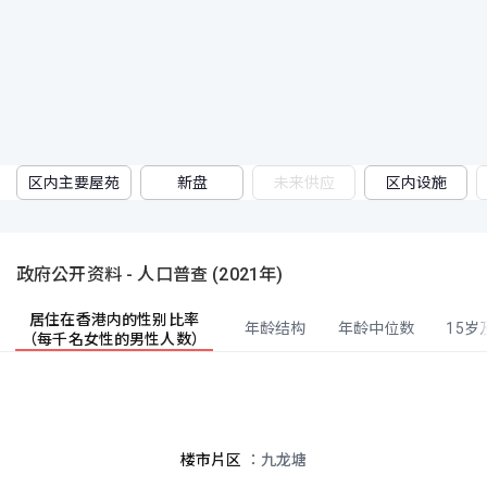
区内主要屋苑
新盘
未来供应
区内设施
政府公开资料 - 人口普查 (2021年)
居住在香港内的性别比率
年龄结构
年龄中位数
15
（每千名女性的男性人数）
人口统计
楼市片区
：九龙塘