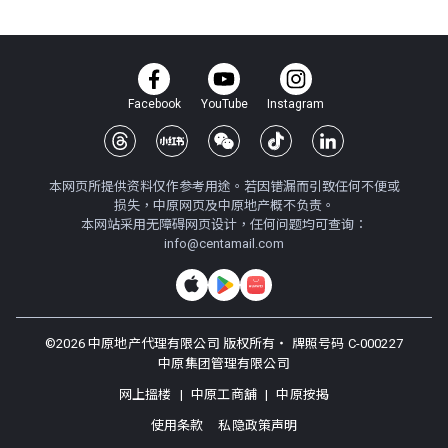
Facebook
YouTube
Instagram
本网页所提供资料仅作参考用途。若因错漏而引致任何不便或
损失，中原网页及中原地产概不负责。
本网站采用无障碍网页设计，任何问题均可查询：
info@centamail.com
©
2026
中原地产代理有限公司 版权所有・
牌照号码 C-000227
中原集团管理有限公司
网上搵楼
|
中原工商舖
|
中原按揭
使用条款
私隐政策声明