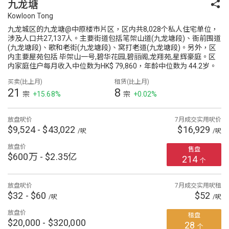
九龙塘
Kowloon Tong
九龙城区的九龙塘@中原楼市片区，区内共8,028个私人住宅单位，
涉及人口共27,137人。主要街道包括笔架山道(九龙塘段)、衙前围道
(九龙塘段)、歌和老街(九龙塘段)、窝打老道(九龙塘段)。另外，区
内主要屋苑包括 毕架山一号,碧华花园,碧丽阁,龙翔苑,星辉豪庭。区
内家庭住户每月收入中位数为HK$ 79,860，年龄中位数为 44.2岁。
买卖(比上月)
租赁(比上月)
21
8
宗
+15.68%
宗
+0.02%
放盘呎价
7月成交实用呎价
$9,524 - $43,022
$16,929
/呎
/呎
放盘价
售盘
$600万 - $2.35亿
214
个
放盘呎价
7月成交实用呎租
$32 - $60
$52
/呎
/呎
放盘价
租盘
$20,000 - $320,000
28
个