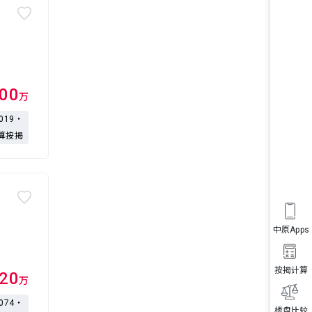
500
万
,019・
算按揭
中原Apps
按揭计算
020
万
,074・
楼盘比较