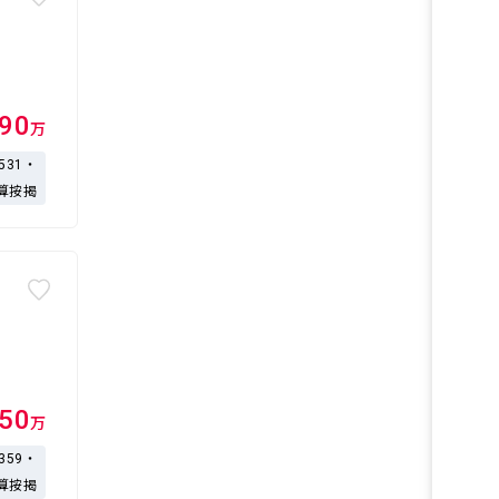
790
万
,531・
算按揭
850
万
,359・
算按揭