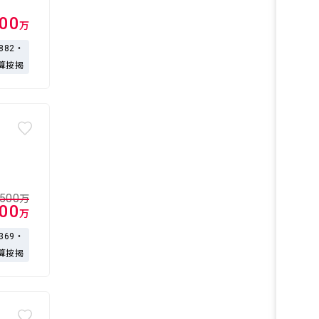
900
万
,882・
算按揭
,500
万
100
万
,369・
算按揭