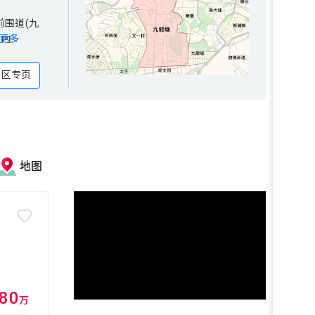
(九
前围道(九
区内家庭
区内
更多
地区专页
地图
780
万