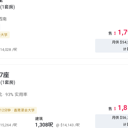
(1套房)
西南
1,
售
$
会大学
月供 $54
计
14,028
/呎
7座
 (1套房)
北
·
93% 实用率
1,
售
$
12分钟 · 香港浸会大学
月供 $56
建筑
1,308呎
计
15,264
/呎
@ $14,143
/呎