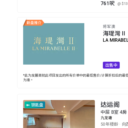
761呎
@ $13
将军澳
海瑅灣 II
LA MIRABEL
出售中
*此为发展商就此项目发出的所有价单中的最低售价/计算折扣后的最低售
为准。
达运阁
锁匙盘
中层 B室 4房 
九龙塘
50年楼龄
·
向