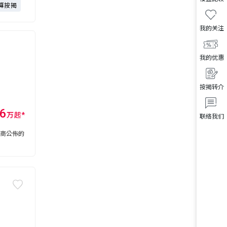
算按揭
我的关注
我的优惠
按揭转介
6
万
起
*
联络我们
展商公佈的