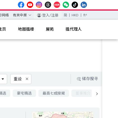
行网络
有关中原
登入/注册
简
HKD
ft²
主页
地图搵楼
屋苑
搵代理人
储存搜寻
重设
精选
豪宅精选
最高七成按揭
董事推介
九成按揭