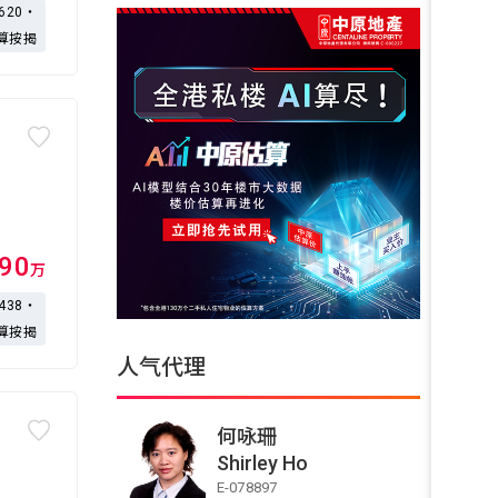
,620・
算按揭
590
万
,438・
算按揭
人气代理
何咏珊
Shirley Ho
E-078897