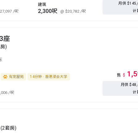
月供 $145
建筑
2,300呎
计
27,097
/呎
@ $20,782
/呎
3座
套房)
东
1,
售
$
有宠屋苑
14分钟 · 香港浸会大学
月供 $48
计
,006
/呎
 (2套房)