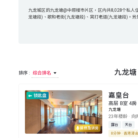
九龙城区的九龙塘@中原楼市片区，区内共8,028个私人住宅单
九龙城区的九龙塘@中原楼市片区，区内共8,028个私人住
龙塘段)、歌和老街(九龙塘段)、窝打老道(九龙塘段)。另
龙塘段)、歌和老街(九龙塘段)、窝打老道(九龙塘段)。另
住户每月收入中位数为HK$ 79,860，年龄中位数为 44.2
家庭住户每月收入中位数为HK$ 79,860，年龄中位数为 4
九龙
排序 :
综合排名
嘉皇台
锁匙盘
高层 B室 4房 
九龙塘
23年楼龄
·
向
露台
天台
装修及讲房
8分钟 · 香港浸