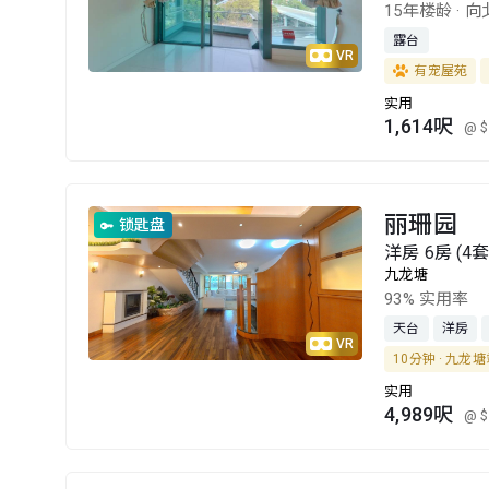
15年楼龄
·
向
露台
VR
有宠屋苑
实用
1,614呎
@ $
丽珊园
锁匙盘
洋房 6房 (4
九龙塘
93% 实用率
天台
洋房
VR
10分钟 · 九龙
实用
4,989呎
@ $