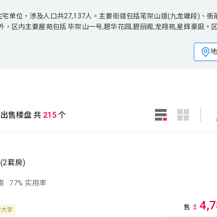
位，涉及人口共27,137人。主要街道包括笔架山道(九龙塘段)、衙前围道
宅单位，涉及人口共27,137人。主要街道包括笔架山道(九龙塘段)、衙
外，区内主要屋苑包括 毕架山一号,碧华花园,碧丽阁,龙翔苑,星辉豪庭。
外，区内主要屋苑包括 毕架山一号,碧华花园,碧丽阁,龙翔苑,星辉豪庭。
岁。
4.2岁。
塘
出售楼盘 共
215
个
(2套房)
南
·
77% 实用率
4,
售
$
会大学