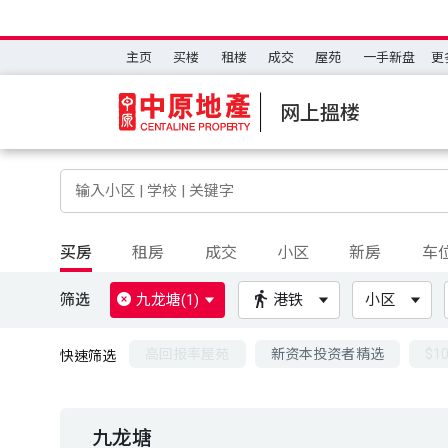
主页
买楼
租楼
成交
屋苑
一手新盘
更
网上搵楼
买房
租房
成交
小区
新房
车
筛选
九龙塘(1)
港铁
小区
高回报率屋苑
新资本投资者精选
$1
快速筛选
九龙塘