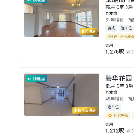
高层 C室 3房 
九龙塘
51年楼龄
·
向
复式
连车位
AI讲房
4分钟 · 香港浸
实用
1,276呎
@ $
碧华花园 
锁匙盘
低层 D室 3房
九龙塘
45年楼龄
·
向
连车位
装修及讲房
有宠屋苑
实用
1,212呎
@ $