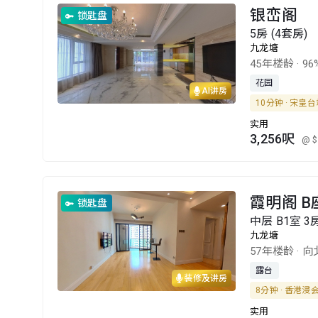
银峦阁
锁匙盘
5房 (4套房)
九龙塘
45年楼龄
·
96
花园
AI讲房
10分钟 · 宋皇
实用
3,256呎
@ $
霞明阁 B
锁匙盘
中层 B1室 3
九龙塘
57年楼龄
·
向
露台
装修及讲房
8分钟 · 香港浸
实用