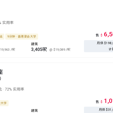
% 实用率
6,
售
$
台站
9分钟 · 香港浸会大学
月供 $198
建筑
3,405呎
计
19,963
/呎
@ $19,089
/呎
座
房
北
·
72% 实用率
1,
售
$
会大学
月供 $31
建筑