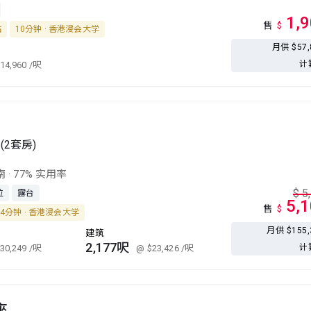
1,
售
$
站
10分钟 · 香港浸会大学
月供 $57
计
14,960
/呎
(2套房)
南
·
77% 实用率
$
5
位
露台
5,
售
$
4分钟 · 香港浸会大学
月供 $155
建筑
2,177呎
计
30,249
/呎
@ $23,426
/呎
座