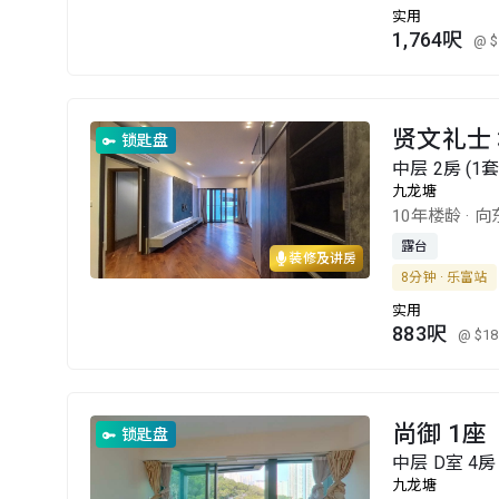
实用
1,764呎
@ $
贤文礼士 
锁匙盘
中层 2房 (1
九龙塘
10年楼龄
·
向
露台
装修及讲房
8分钟 · 乐富站
实用
883呎
@ $18
尚御 1座
锁匙盘
中层 D室 4房
九龙塘