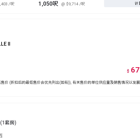
1,050呎
计
,403
/呎
@ $9,714
/呎
LE II
67
$
价 (折扣后的最低售价会优先列出(如有)), 有关售价的单位供应量及销售情况以发
(1套房)
西