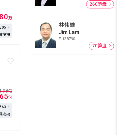
260笋盘
380
万
林伟雄
,505・
Jim Lam
算按揭
E-128790
70笋盘
1.98
亿
.65
亿
,663・
算按揭