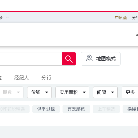
多
中原荟
分
地图模式
位
经纪人
分行
期数
价钱
实用面积
间隔
更多
00印花税精选
供平过租
有宠屋苑
上车精选
换楼