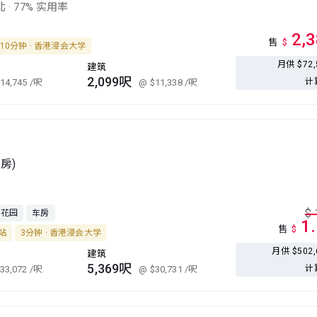
北
·
77% 实用率
2,
售
$
10分钟 · 香港浸会大学
月供 $72
建筑
2,099呎
计
14,745
/呎
@ $11,338
/呎
套房)
$
花园
车房
1
售
$
塘站
3分钟 · 香港浸会大学
月供 $502
建筑
5,369呎
计
33,072
/呎
@ $30,731
/呎