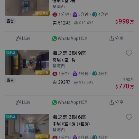
低层 D室 2房
荃湾西
AI讲房
·
·
1分钟
5分钟
4分钟
998
露台
$
万
实
512呎
@ $19,492
比较
WhatsApp代理
分享
海之恋 3期 9座
锁匙盘
高层 C室 1房
荃湾西
AI讲房
·
·
1分钟
5分钟
4分钟
790
万
露台
实
393呎
@ $19,592
770
$
万
比较
WhatsApp代理
分享
海之恋 3期 6座
锁匙盘
中层 B室 3房 (1套房)
荃湾西
AI讲房
·
·
1分钟
5分钟
4分钟