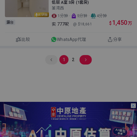
低层 A室 3房 (1套房)
荃湾西
AI讲房
·
·
1分钟
5分钟
4分钟
1,450
露台
$
万
实
777呎
@ $18,661
比较
WhatsApp代理
分享
1
2