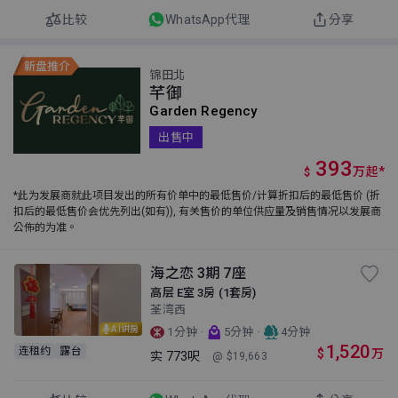
比较
WhatsApp代理
分享
锦田北
芊御
Garden Regency
出售中
393
万
起
*
$
*此为发展商就此项目发出的所有价单中的最低售价/计算折扣后的最低售价 (折
扣后的最低售价会优先列出(如有)), 有关售价的单位供应量及销售情况以发展商
公佈的为准。
海之恋 3期 7座
高层 E室 3房 (1套房)
荃湾西
AI讲房
·
·
1分钟
5分钟
4分钟
1,520
连租约
露台
$
万
实
773呎
@ $19,663