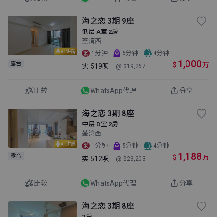
海之恋 3期 9座
低层 A室 2房
荃湾西
AI讲房
·
·
1分钟
5分钟
4分钟
1,000
露台
$
万
实
519呎
@ $19,267
比较
WhatsApp代理
分享
海之恋 3期 8座
中层 D室 2房
荃湾西
AI讲房
·
·
1分钟
5分钟
4分钟
1,188
露台
$
万
实
512呎
@ $23,203
比较
WhatsApp代理
分享
海之恋 3期 8座
2房