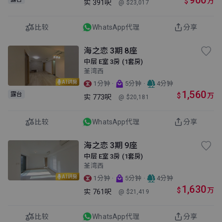
900
$
万
实
391呎
@ $23,017
比较
WhatsApp代理
分享
海之恋 3期 8座
中层 E室 3房 (1套房)
荃湾西
AI讲房
·
·
1分钟
5分钟
4分钟
1,560
露台
$
万
实
773呎
@ $20,181
比较
WhatsApp代理
分享
海之恋 3期 9座
中层 E室 3房 (1套房)
荃湾西
AI讲房
·
·
1分钟
5分钟
4分钟
1,630
$
万
实
761呎
@ $21,419
比较
WhatsApp代理
分享