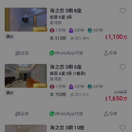
海之恋 3期 8座
低层 D室 2房
荃湾西
AI讲房
·
·
1分钟
5分钟
4分钟
1,100
露台
$
万
实
512呎
@ $21,484
比较
WhatsApp代理
分享
海之恋 3期 6座
高层 A室 3房 (1套房)
荃湾西
AI讲房
·
·
1分钟
5分钟
4分钟
1,700
万
露台
实
753呎
@ $21,912
1,650
$
万
比较
WhatsApp代理
分享
海之恋 3期 10座