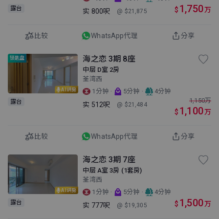
1,750
露台
$
万
实
800呎
@ $21,875
比较
WhatsApp代理
分享
海之恋 3期 8座
锁匙盘
中层 D室 2房
荃湾西
AI讲房
·
·
1分钟
5分钟
4分钟
1,150
万
露台
实
512呎
@ $21,484
1,100
$
万
比较
WhatsApp代理
分享
海之恋 3期 7座
中层 A室 3房 (1套房)
荃湾西
AI讲房
·
·
1分钟
5分钟
4分钟
1,500
露台
$
万
实
777呎
@ $19,305