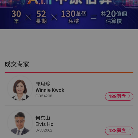
成交专家
郭月珍
Winnie Kwok
E-354208
488笋盘
何东山
Elvis Ho
S-582062
438笋盘