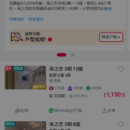
日期由07/2018开始。海之恋共有2期，14座，提供2,406个单位。
日期由07/2018开始。海之恋共有2期，14座，提供2,406个单
海之恋的实用面积由370呎至1,163呎。小学校网为62。中学校网为
位。海之恋的实用面积由370呎至1,163呎。小学校网为62。
更多
荃湾区。
中学校网为荃湾区。
中原估价
历史成交
全新功能
筛选户型
戶型搵楼!
i
海之恋 3期 10座
独家
锁匙盘
低层 D室 2房
荃湾西
AI讲房
·
·
1分钟
5分钟
4分钟
1,150
$
万
实
503呎
@ $22,862
比较
WhatsApp代理
分享
海之恋 3期 8座
锁匙盘