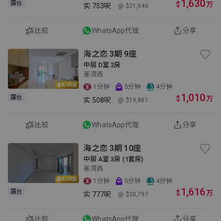
1,630
露台
$
万
实
753呎
@ $21,646
比较
WhatsApp代理
分享
海之恋 3期 9座
中层 D室 2房
荃湾西
AI讲房
·
·
1分钟
5分钟
4分钟
1,010
露台
$
万
实
508呎
@ $19,881
比较
WhatsApp代理
分享
海之恋 3期 10座
中层 A室 3房 (1套房)
荃湾西
AI讲房
·
·
1分钟
5分钟
4分钟
1,616
露台
$
万
实
777呎
@ $20,797
比较
WhatsApp代理
分享