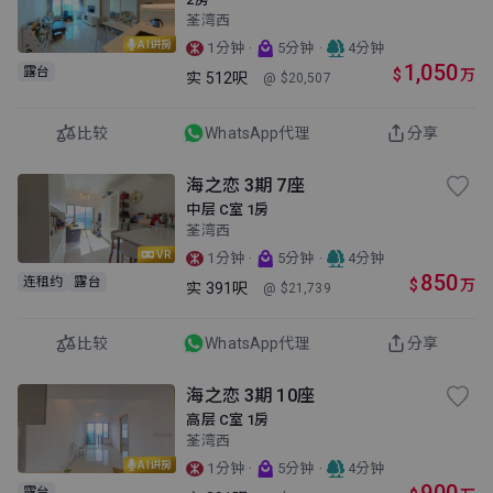
荃湾西
AI讲房
·
·
1分钟
5分钟
4分钟
1,050
露台
$
万
实
512呎
@ $20,507
比较
WhatsApp代理
分享
海之恋 3期 7座
中层 C室 1房
荃湾西
VR
·
·
1分钟
5分钟
4分钟
850
连租约
露台
$
万
实
391呎
@ $21,739
比较
WhatsApp代理
分享
海之恋 3期 10座
高层 C室 1房
荃湾西
AI讲房
·
·
1分钟
5分钟
4分钟
露台