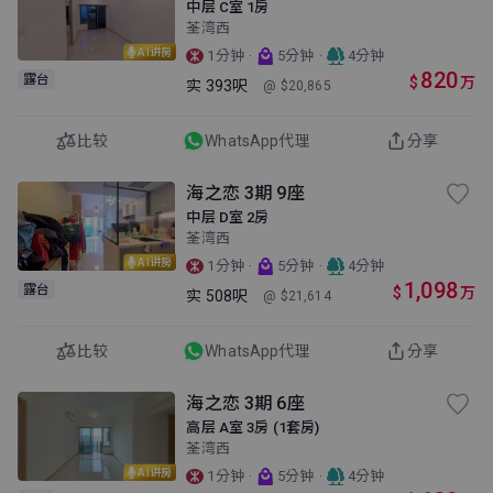
中层 C室 1房
荃湾西
AI讲房
·
·
1分钟
5分钟
4分钟
820
露台
$
万
实
393呎
@ $20,865
比较
WhatsApp代理
分享
海之恋 3期 9座
中层 D室 2房
荃湾西
AI讲房
·
·
1分钟
5分钟
4分钟
1,098
露台
$
万
实
508呎
@ $21,614
比较
WhatsApp代理
分享
海之恋 3期 6座
高层 A室 3房 (1套房)
荃湾西
AI讲房
·
·
1分钟
5分钟
4分钟