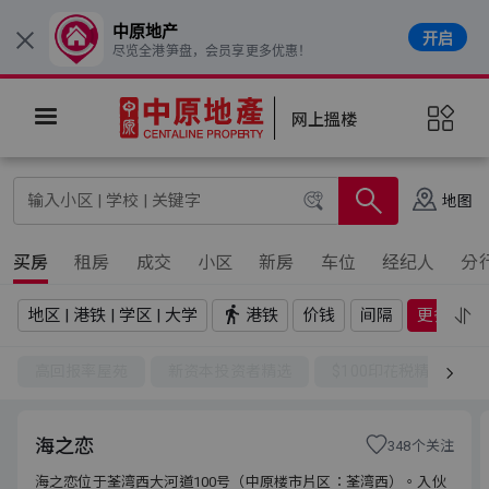
中原地产
开启
×
尽览全港笋盘，会员享更多优惠！
网上搵楼
地图
买房
租房
成交
小区
新房
车位
经纪人
分
地区 | 港铁 | 学区 | 大学
港铁
价钱
间隔
更多
高回报率屋苑
新资本投资者精选
$100印花税精选
海之恋
348个关注
海之恋位于荃湾西大河道100号（中原楼市片区：荃湾西）。入伙
海之恋位于荃湾西大河道100号（中原楼市片区：荃湾西）。入伙