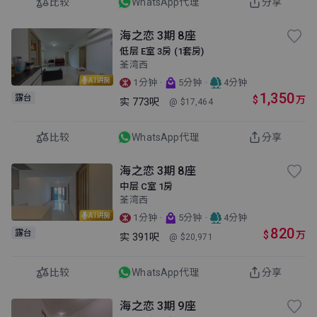
比较
WhatsApp代理
分享
海之恋 3期 8座
低层 E室 3房 (1套房)
荃湾西
AI讲房
·
·
1分钟
5分钟
4分钟
1,350
露台
$
万
实
773呎
@ $17,464
比较
WhatsApp代理
分享
海之恋 3期 8座
中层 C室 1房
荃湾西
AI讲房
·
·
1分钟
5分钟
4分钟
820
露台
$
万
实
391呎
@ $20,971
比较
WhatsApp代理
分享
海之恋 3期 9座