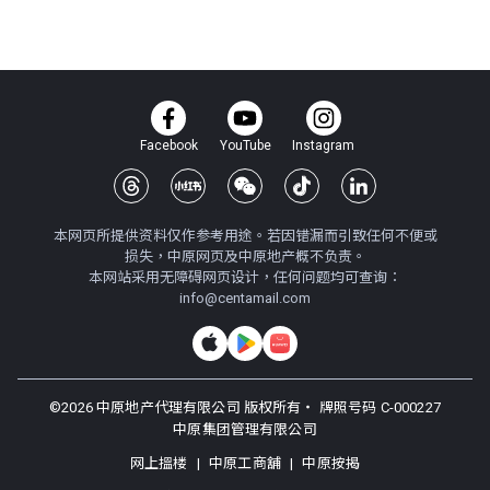
Facebook
YouTube
Instagram
本网页所提供资料仅作参考用途。若因错漏而引致任何不便或
损失，中原网页及中原地产概不负责。
本网站采用无障碍网页设计，任何问题均可查询：
info@centamail.com
©
2026
中原地产代理有限公司 版权所有・
牌照号码 C-000227
中原集团管理有限公司
网上搵楼
|
中原工商舖
|
中原按揭