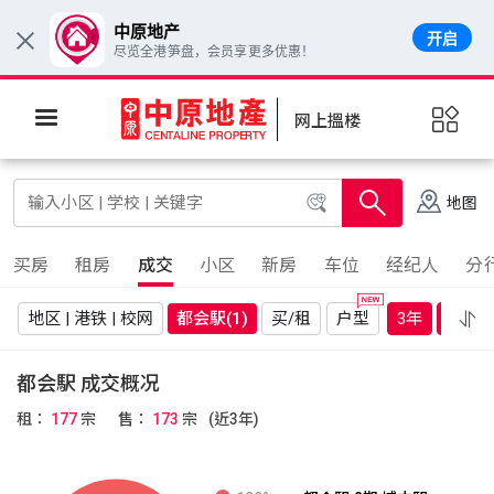
中原地产
开启
×
尽览全港笋盘，会员享更多优惠！
网上搵楼
地图
买房
租房
成交
小区
新房
车位
经纪人
分
地区 | 港铁 | 校网
都会駅
(1)
买/租
户型
3年
更多
都会駅 成交概况
租：
177
宗
售：
173
宗
(近3年)