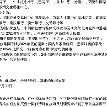
開學），中山紀念小學（已開學），香山中學（待建），西灣外國語
翠灣文化藝術中心。
朗分院。
，深圳證券交易所中山服務基地，前海人才港中山基地商業：肯德基
銀行，建設銀行，廣州銀行，交通銀行等。
已經掛牌進駐，中興網信智慧醫療業務總部及研究院也將在深中通道
計2025年9月開業；五星級標準打造高端酒店服務；
025年初開業運營，下樓即開啓的世界之旅，讓旅途更加愜意舒適；
飲集團”計劃2024年底前開業；國內首家旗艦店，盡享味蕾的享受；
於2024年底開業，“綠色健康有機”保駕您的健康；
4H自助桌球俱樂部談小娛，24H自助健身俱樂部堅蛋運動將於深中通
您的生活更加便捷；
米
香山地鐵站—步行5分鐘，真正的地鐵物業
6月30日
複雜及有風險的。在作出購買決定前，閣下應仔細閱讀所有相關的資
資格的買方按買賣合同付清所有款項及辦理齊全相關手續取得該商品