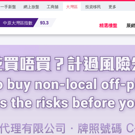
一手新盤
網上放盤
工商舖
大灣區
投資移民
更多
93.3
中原大灣區指數
精選樓盤
展