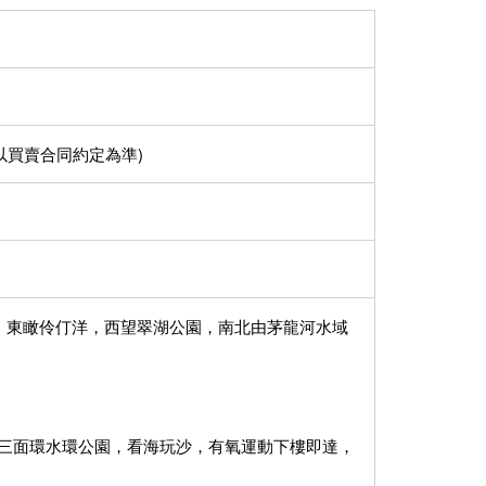
日(以買賣合同約定為準)
，東瞰伶仃洋，西望翠湖公園，南北由茅龍河水域
三面環水環公園，看海玩沙，有氧運動下樓即達，