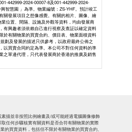
24-00007-8及001-442999-2024-
中興智慧園 」為準。物業編號：ZS-YHF。預計竣工
家對有關發展項目之想像感覺。有關的相片、圖像、繪
物業位置、間隔、設施及外觀等資料，均由發展商
，有興趣者須依賴自己進行視察及查証以確定資料
限於有關物業的買賣合約、價目表、物業面積資料
套規劃及發展的描述只供參考，以政府最終公佈之
，以買賣合同約定為準。本公司不對任何資料的準
業之單邊代理，只代表發展商於香港的推廣及銷售
或素描並非按照比例繪畫及/或可能經過電腦圖像修飾
採取任何步驟核實有關資料是否合符有關物業的實際
物業的買賣資料，包括但不限於有關物業的買賣合約、