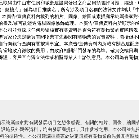
由中山市住房和城鄉建設局發出之商品房預售許可證，編號：001-442999-20
智慧城 - 懿禧府」僅為項目推廣名，所有涉及項目名稱的法律文件均以「
0日。本廣告/宣傳資料內載列的相片、圖像、繪圖或素描顯示純屬畫
繪畫及/或可能經過電腦圖像修飾處理。本廣告/宣傳資料內所顯示的
本公司並無採取任何步驟核實有關資料是否合符有關物業的實際情況
準買家於決定購買有關物業前先參閱有關物業的買賣資料，包括但不
自行向銀行查詢有關按揭事宜。本廣告/宣傳資料內所載有關基建配
有當地政府徵收的費用，由政府相關部門發布的為準。確實交樓日期
保證，客戶宜向獨立法律或相關專業人士諮詢意見。本公司為有關物
顯示純屬畫家對有關發展項目之想像感覺。有關的相片、圖像、繪圖
、設施及外觀等資料，均由發展商提供，只作參考之用。本公司並無
料的準確性。本公司建議準買家於決定購買有關物業前先參閱有關