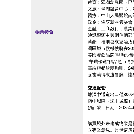
教育：翠湖幼兒園（已
文旅：翠湖體育中心，
醫療：中山人民醫院南
政企：翠亨新區管委會
金融：工商銀行，農業
物業特色
通訊龍頭中興網信總部
萬豪．福朋喜來登酒店預
灣區城市侯機樓將在2
美國餐飲品牌“聖淘沙餐
“華農優選”精品超市將
高端輕餐飲囍咖啡、2
麥當勞得來速餐廳，讓
交通配套
離深中通道出口僅800
南中城際（深中城際）
預計竣工日期：2025年
購買境外未建成物業是
立專業意見。具備購房