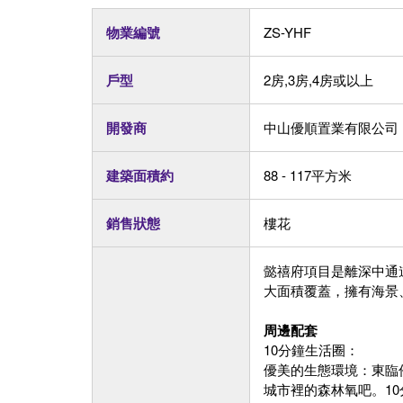
物業編號
ZS-YHF
戶型
2房,3房,4房或以上
開發商
中山優順置業有限公司
建築面積約
88 - 117平方米
銷售狀態
樓花
懿禧府項目是離深中通
大面積覆蓋，擁有海景
周邊配套
10分鐘生活圈：
優美的生態環境：東臨
城市裡的森林氧吧。1