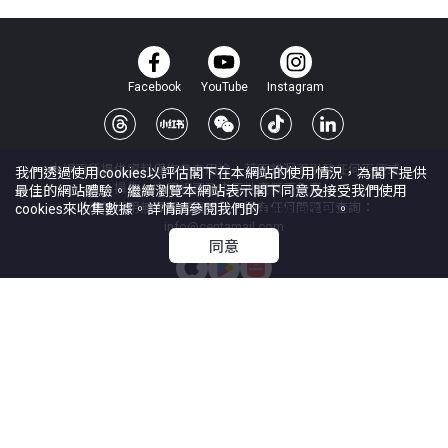
Facebook
YouTube
Instagram
本網頁所提供資料僅作參考用途。若因錯漏而引致任何不便或
我們透過使用cookies以評估閣下在本網站的使用情況，為閣下提供
損失，中原網頁及中原地產概不負責。
最佳的網站體驗。繼續瀏覽本網站表示閣下同意及接受我們使用
本網站採用無障礙網頁設計，如有任何問題可查詢：
cookies來收集數據。詳情請參閱我們的
Cookie政策
。
info@centamail.com
同意
©
2026
中原地產代理有限公司 版權所有・
牌照號碼 C-000227
中原集團管理有限公司
網上搵樓
|
中原工商舖
|
中原按揭
使用條款
私隱政策聲明