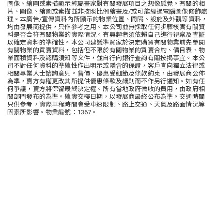
圖像、繪圖或素描顯示純屬畫家對有關發展項目之想像感覺。有關的相
片、圖像、繪圖或素描並非按照比例繪畫及/或可能經過電腦圖像修飾處
理。本廣告/宣傳資料內所顯示的物業位置、間隔、設施及外觀等資料，
均由發展商提供，只作參考之用。本公司並無採取任何步驟核實有關資
料是否合符有關物業的實際情況。有興趣者須依賴自己進行視察及查証
以確定資料的準確性。本公司建議準買家於決定購買有關物業前先參閱
有關物業的買賣資料，包括但不限於有關物業的買賣合約、價目表、物
業面積資料及認購須知等文件，並自行向銀行查詢有關按揭事宜。本公
司不對任何資料的準確性作出明示或隱含的保證，客戶宜向獨立法律或
相關專業人士諮詢意見。售價、優惠受細節及條款約束，由發展商公佈
為準，賣方有權更改其所提供優惠條款及細則而不作另行通知。如有任
何爭議，賣方將保留最終決定權。所有當地政府徵收的費用，由政府相
關部門發布的為準。確實交樓日期，以發展商最終公布為準。交通時間
只供參考，實際車程時間會受車速限制、路上交通、天氣及路面情況等
因素所影響。物業編號：1367。