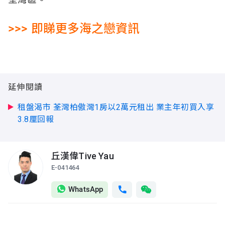
荃灣區。
>>> 即睇更多海之戀資訊
延伸閱讀
租盤渴市 荃灣柏傲灣1房以2萬元租出 業主年初買入享
3.8厘回報
丘漢偉
Tive Yau
E-041464
WhatsApp