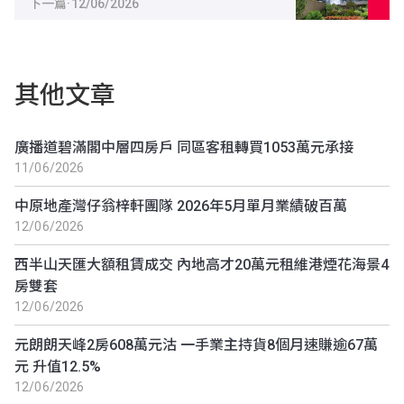
下一篇
·
12/06/2026
其他文章
廣播道碧滿閣中層四房戶 同區客租轉買1053萬元承接
11/06/2026
中原地產灣仔翁梓軒團隊 2026年5月單月業績破百萬
12/06/2026
西半山天匯大額租賃成交 內地高才20萬元租維港煙花海景4
房雙套
12/06/2026
元朗朗天峰2房608萬元沽 一手業主持貨8個月速賺逾67萬
元 升值12.5%
12/06/2026