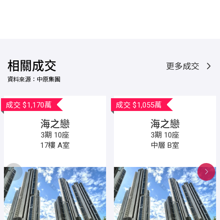
相關成交
更多成交
資料來源：中原集團
成交
$1,170萬
成交
$1,055萬
海之戀
海之戀
3期 10座
3期 10座
17樓 A室
中層 B室