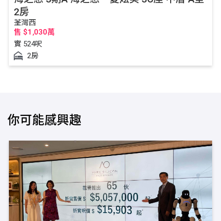
2房
荃灣西
售 $1,030萬
實 524
呎
2房
你可能感興趣