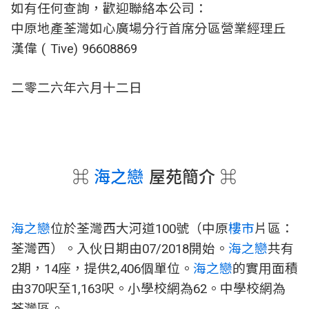
如有任何查詢，歡迎聯絡本公司：
中原地產荃灣如心廣場分行首席分區營業經理丘
漢偉 ( Tive) 96608869
二零二六年六月十二日
⌘
海之戀
屋苑簡介 ⌘
海之戀
位於荃灣西大河道100號（中原
樓市
片區：
荃灣西）。入伙日期由07/2018開始。
海之戀
共有
2期，14座，提供2,406個單位。
海之戀
的實用面積
由370呎至1,163呎。小學校網為62。中學校網為