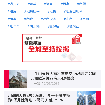
#購買力
#置業
#海景
#用家
#租賃
#租房
#租賃旺季
#租樓
#租金回報率
#租客
#租金
#收租投資
#出租
#家庭
#細單位
#海之戀
#荃灣區
#荃灣西
西半山天匯大額租賃成交 內地高才20萬
元租維港煙花海景4房雙套
上一篇
·
12/06/2026
元朗朗天峰2房608萬元沽 一手業主持
貨8個月速賺逾67萬元 升值12.5%