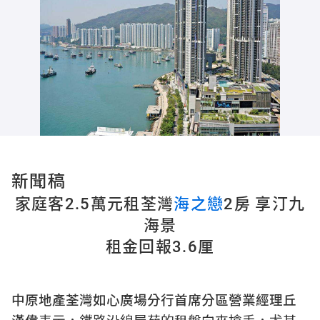
中原城市大型屋苑領先指數 (07/08/2026)
161.11
比上週
0.2%
比上月
0.11%
中原城市領先指數 CCL (07/08/2026)
159.82
比上週
0.06%
比上月
0.18%
新聞稿
家庭客2.5萬元租荃灣
海之戀
2房 享汀九
海景
租金回報3.6厘
中原地產荃灣如心廣場分行首席分區營業經理丘