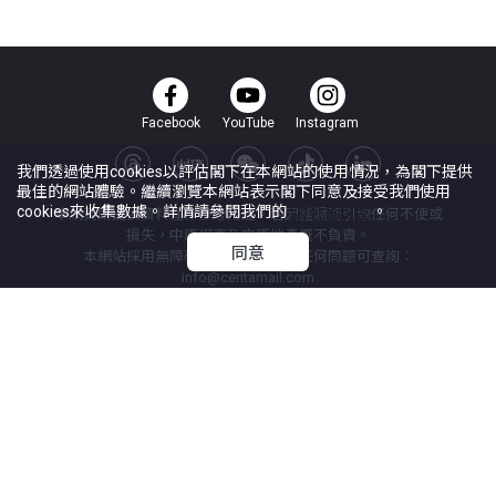
Facebook
YouTube
Instagram
我們透過使用cookies以評估閣下在本網站的使用情況，為閣下提供
最佳的網站體驗。繼續瀏覽本網站表示閣下同意及接受我們使用
cookies來收集數據。詳情請參閱我們的
Cookie政策
。
本網頁所提供資料僅作參考用途。若因錯漏而引致任何不便或
損失，中原網頁及中原地產概不負責。
同意
本網站採用無障礙網頁設計，如有任何問題可查詢：
info@centamail.com
©
2026
中原地產代理有限公司 版權所有・
牌照號碼 C-000227
中原集團管理有限公司
網上搵樓
|
中原工商舖
|
中原按揭
使用條款
私隱政策聲明