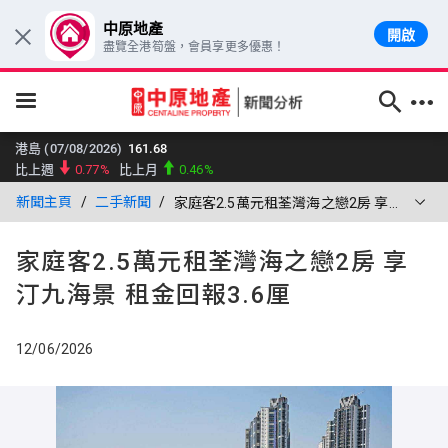
中原地產
開啟
×
盡覽全港筍盤，會員享更多優惠！
跳至主要內容
港島 (07/08/2026)
161.68
比上週
0.77%
比上月
0.46%
九龍 (07/08/2026)
159.21
新聞主頁
二手新聞
家庭客2.5萬元租荃灣海之戀2房 享汀九海景 
比上週
0.3%
比上月
1.19%
新界東 (07/08/2026)
176.95
家庭客2.5萬元租荃灣海之戀2房 享
比上週
1.78%
比上月
2.4%
汀九海景 租金回報3.6厘
新界西 (07/08/2026)
142.7
比上週
1%
比上月
0.02%
大型單位領先指數 (07/08/2026)
12/06/2026
159.96
比上週
0.66%
比上月
0.05%
中小型單位領先指數 (07/08/2026)
159.79
比上週
0.21%
比上月
0.19%