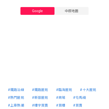
Google
中原地圖
#鐵路沿線
#鐵路屋苑
#臨海屋苑
#十大屋苑
#熱門屋苑
#新晉屋苑
#商場
#屯馬綫
#上車熱潮
#樓宇買賣
#買樓
#買賣