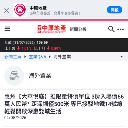
中原地產
開啟
×
盡覽全港筍盤，會員享更多優惠！
跳至主要內容
九龍 (31/07/2026)
159.69
比上週
1.01%
比上月
0.89%
新聞主頁
置業Q&A
海外置業
新界東 (31/07/2026)
173.85
比上週
0.42%
比上月
0.82%
新界西 (31/07/2026)
144.14
海外置業
比上週
0.68%
比上月
0.52%
大型單位領先指數 (31/07/2026)
158.91
比上週
0.63%
比上月
1.12%
惠州【大華悅庭】推限量特價單位 3房入場價66
中小型單位領先指數 (31/07/2026)
160.12
萬人民幣* 距深圳僅500米 專巴接駁地鐵14號線
比上週
0.34%
比上月
0.41%
輕鬆開啟深惠雙城生活
中原城市大型屋苑領先指數 (31/07/2026)
161.44
04/08/2026
比上週
0.5%
比上月
0.46%