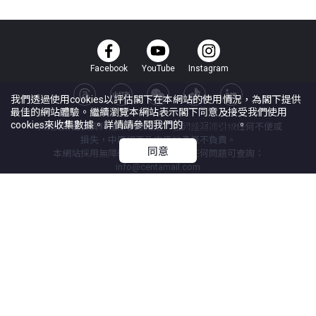
Facebook
YouTube
Instagram
我們透過使用cookies以評估閣下在本網站的使用情況，為閣下提供
最佳的網站體驗。繼續瀏覽本網站表示閣下同意及接受我們使用
cookies來收集數據。詳情請參閱我們的
Cookie政策
。
本網頁所提供資料僅作參考用途。若因錯漏而引致任何不便或
損失，中原網頁及中原地產概不負責。
同意
本網站採用無障礙網頁設計，如有任何問題可查詢：
info@centamail.com
©
2026
中原地產代理有限公司 版權所有・
牌照號碼 C-000227
中原集團管理有限公司
網上搵樓
|
中原工商舖
|
中原按揭
使用條款
私隱政策聲明