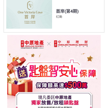
首岸(第4期)
紅磡