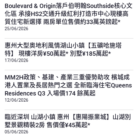
中原城市領先指數 CCL (31/07/2026)
159.92
Boulevard & Origin落戶伯明翰Southside核心文
比上週
0.39%
比上月
0.53%
化區 承接HS2交通升級紅利打造市中心現樓高
港島 (31/07/2026)
162.94
質住宅新選擇 兩房單位售價約33萬英鎊起*
比上週
0.25%
比上月
0.71%
25/06/2026
惠州大型奧地利風情湖山小鎮【五礦哈施塔
特】 現樓洋房¥50萬起* 別墅¥185萬起*
17/06/2026
MM2H政策、基建、產業三重優勢助攻 檳城成
港人置業及長居熱門之選 全新臨海住宅Queens
Residences Q3 入場價174 餘萬起
12/06/2026
臨近深圳 山湖小鎮 惠州【惠陽振業城】山湖別
墅景觀精裝2房 售價僅¥45萬起*
05/06/2026