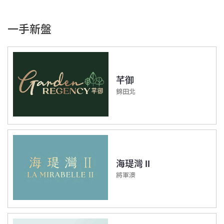
一手新盤
芊御
錦田北
海瑅灣 II
將軍澳