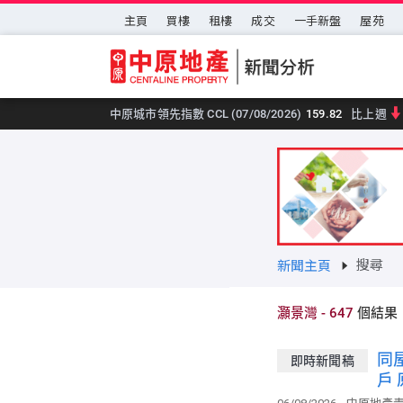
跳至主要內容
主頁
買樓
租樓
成交
一手新盤
屋苑
中原城市領先指數 CCL (07/08/2026)
159.82
比上週
搜尋
新聞主頁
灝景灣
-
647
個結果
同
即時新聞稿
戶