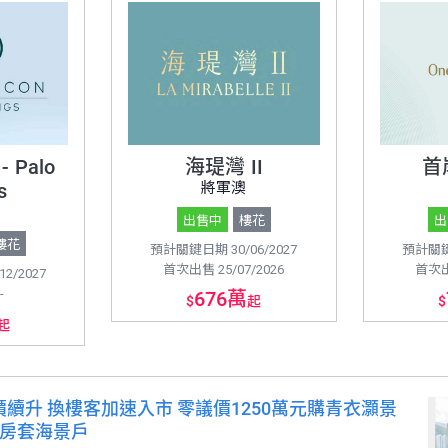
 - Palo
海瑅灣 II
首
s
將軍澳
出售中
樓花
出
樓花
預計關鍵日期 30/06/2027
預計關鍵日
首次出售 25/07/2026
首次出售
2/2027
-
676萬
$
起
$
起
升 換樓客加速入市 零議價1250萬元購青衣灝景
3房套海景戶