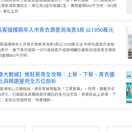
衣高級資深分區營業經理黃國強表示，旗下青衣城第一分行高級客戶
灝景灣買賣成交，單位為2座中高層C室，實用面積666平方呎，採3房
單位上月...
區客搵樓兩年入市青衣灝景灣海景3房 以1350萬元
客搵樓兩年入市青衣灝景灣海景3房以1350萬元沽 中原地產青衣高級
強表示，旗下青衣城第一分行高級客戶經理楊麗珍最新近促成青衣灝景
積863平方呎...
產大數據】進駐葵青全攻略：上葵、下葵、青衣優
比與精選屋苑全方位剖析
香港核心交通樞紐，過去常被標籤為「工業重鎮」。然而，隨著多年
絡深化，已蛻變為具備極高性價比的多元住宅區。葵青區由上葵涌、下
，各區在地理特質、物業樓齡...