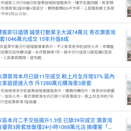
衣城第三分行B組分區營業經理姚智皓表示，樓市全面回暖，買家積
衣灝景灣2座中層H室成交，實用面積826平方呎，三房套房連士多房
3月以1250...
樓客即日還價 誠意打動業主大減74萬元 青衣灝景灣
套1046萬元成交 15年升值8成
衣盈翠半島分行經理唐偉峯表示，不少買家見市旺加快入市，市價盤
近期交投持續活躍，本月暫錄得7宗，其中分行促成10座低層E室成
，三房套房間隔，望內園...
衣灝景灣本月已錄11宗成交 較上月全月增57% 區內
支家庭提速入市 斥1280萬元購海景3房套
衣高級資深分區營業經理黃國強表示，樓價持續回升，買家紛紛把握
，加快入市。青衣灝景灣本月已錄11宗買賣成交，較上月全月的7宗
行促成灝景灣7座高層...
區本月二手交投飊升1.3倍 已錄39宗成交 灝景灣
有優質3房套放盤僅24小時1068萬元沽 換樓客「先