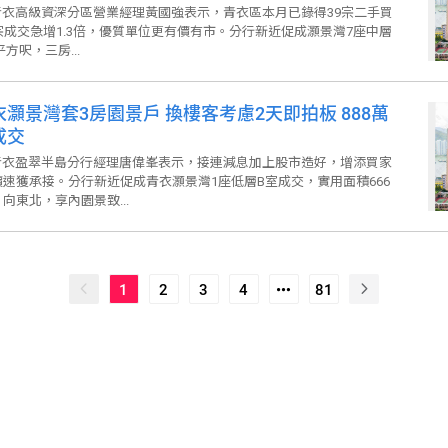
後賣」鎖定成本
衣高級資深分區營業經理黃國強表示，青衣區本月已錄得39宗二手買
宗成交急增1.3倍，優質單位更有價有市。分行新近促成灝景灣7座中層
方呎，三房...
衣灝景灣套3房園景戶 換樓客考慮2天即拍板 888萬
成交
衣盈翠半島分行經理唐偉峯表示，接連減息加上股市造好，增添買家
速獲承接。分行新近促成青衣灝景灣1座低層B室成交，實用面積666
向東北，享內園景致...
1
2
3
4
81