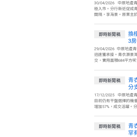
30/04/2026
中原地產青
極入市。分行新近促成青
間隔，享海景。原業主於今年
換
即時新聞稿
3房
29/04/2026
中原地產青
迅速獲承接。青衣灝景灣
交，實用面積684平方呎
青
即時新聞稿
分
17/12/2025
中原地產青
目前仍有平盤選擇的機會
增加57%，成交活躍。分
青衣
即時新聞稿
罕