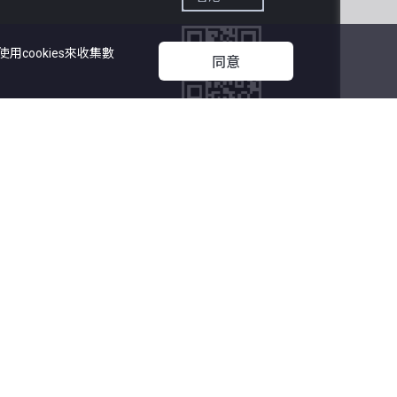
cookies來收集數
同意
立即下載

中原地產APP
27
中原集團管理有限公司
漏而引致任何不便或損失，中原網頁及中原地產概不負責。
代理有限公司 版權所有
題可查詢：
info@centamail.com