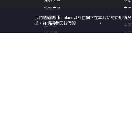
精選居屋
歷史
換樓之選
中原
精選豪宅
中原
我們透過使用cookies以評估閣下在本網站的使用情
據。詳情請參閱我們的
Cookie政策
。
上車盤
中原
VR搵樓
中原
地圖搵樓
中原
租樓
中原
校網專頁
地產
屋苑專頁
一手
居屋專頁
研究
公屋專頁