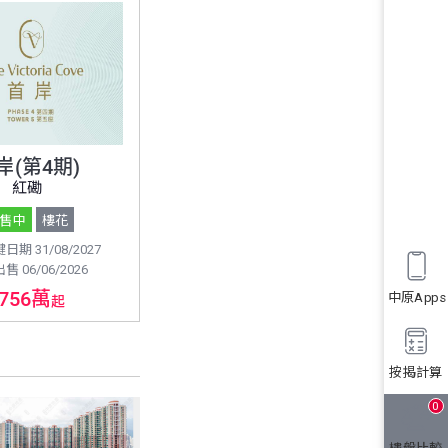
岸(第4期)
紅磡
售中
樓花
期 31/08/2027
 06/06/2026
756萬
中原Apps
起
按揭計算
0
樓盤比較