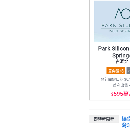
Park Silicon
Spring
古洞北
意向登記
預計關鍵日期 30/1
首次出售 -
595萬
$
樓價續
即時新聞稿
灣