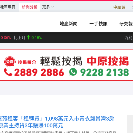
地區專頁
新聞分析
更多
中原薈
地產新聞
一手快訊
研究報
0.06%
比上月
0.18%
九龍 
新界東 (
新界西
大型單位領先指數 (07
中小型單位領先指數 (07
中原城市大型屋苑領先指數 (07
中原城市領先指數 CCL (07
港島 (
屋苑租客「租轉買」1,098萬元入市青衣灝景灣3房
 原業主持貨3年賬賺100萬元