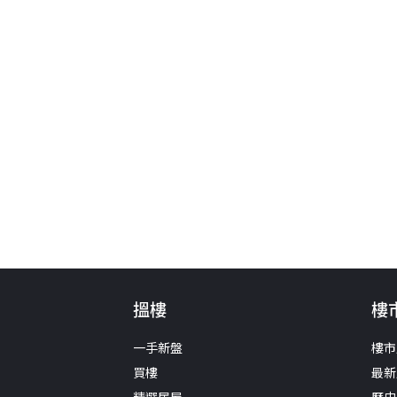
搵樓
樓
一手新盤
樓市
買樓
最新