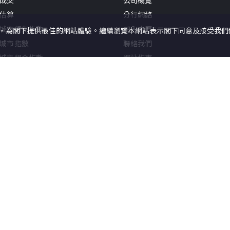
成交
公司概覽
估算
分行網絡
城市領先指數
加入中原
況，為閣下提供最佳的網站體驗。繼續瀏覽本網站表示閣下同意及接受我們使用
城市指數
聯絡我們
城市租金指數
網站指南
經理人指數 (住宅)
估價指數(主要銀行)
新聞
快訊
報告
中原地產代理有限公司
牌照號碼 C-0002
本網頁所提供資料僅作參考用途。若因錯
使用條款
私隱政策聲明
©
2026
中原地產
本網站採用無障礙網頁設計，如有任何問