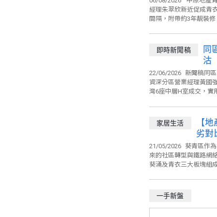
06/08/2026
中原地產青
經理朱翠欣新近促成青衣
間隔，附帶約3年靚裝修。
同
即時新聞稿
沽
22/06/2026
新聞稿同區
資深分區營業經理黃國
灣6座中層H室成交，實用面
【地
家居生活
劣對
21/05/2026
葵青區作為
來的社區轉型與鐵路網
葵涌及青衣三大板塊組成
一手新盤