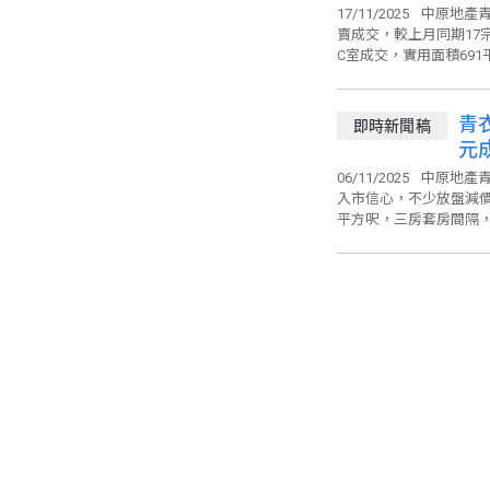
買
17/11/2025
中原地產青
賣成交，較上月同期17
C室成交，實用面積691平
青
即時新聞稿
元
06/11/2025
中原地產青
入市信心，不少放盤減價
平方呎，三房套房間隔，